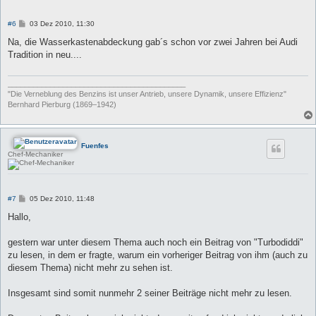
B
#6
03 Dez 2010, 11:30
e
i
Na, die Wasserkastenabdeckung gab´s schon vor zwei Jahren bei Audi
t
Tradition in neu....
r
a
g
__________________________________________
"Die Verneblung des Benzins ist unser Antrieb, unsere Dynamik, unsere Effizienz"
Bernhard Pierburg (1869–1942)
Fuenfes
Chef-Mechaniker
B
#7
05 Dez 2010, 11:48
e
i
Hallo,
t
r
a
gestern war unter diesem Thema auch noch ein Beitrag von "Turbodiddi"
g
zu lesen, in dem er fragte, warum ein vorheriger Beitrag von ihm (auch zu
diesem Thema) nicht mehr zu sehen ist.
Insgesamt sind somit nunmehr 2 seiner Beiträge nicht mehr zu lesen.