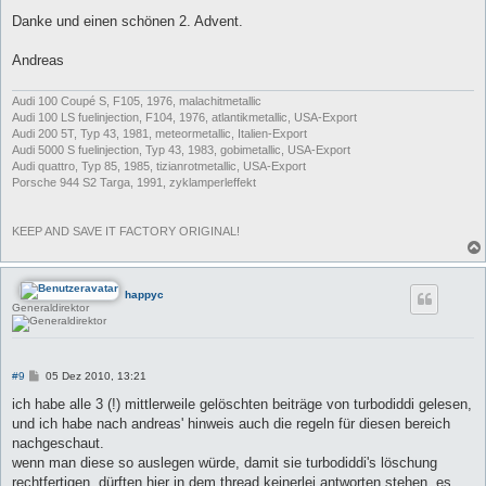
Danke und einen schönen 2. Advent.
Andreas
Audi 100 Coupé S, F105, 1976, malachitmetallic
Audi 100 LS fuelinjection, F104, 1976, atlantikmetallic, USA-Export
Audi 200 5T, Typ 43, 1981, meteormetallic, Italien-Export
Audi 5000 S fuelinjection, Typ 43, 1983, gobimetallic, USA-Export
Audi quattro, Typ 85, 1985, tizianrotmetallic, USA-Export
Porsche 944 S2 Targa, 1991, zyklamperleffekt
KEEP AND SAVE IT FACTORY ORIGINAL!
happyc
Generaldirektor
B
#9
05 Dez 2010, 13:21
e
i
ich habe alle 3 (!) mittlerweile gelöschten beiträge von turbodiddi gelesen,
t
und ich habe nach andreas' hinweis auch die regeln für diesen bereich
r
a
nachgeschaut.
g
wenn man diese so auslegen würde, damit sie turbodiddi's löschung
rechtfertigen, dürften hier in dem thread keinerlei antworten stehen, es