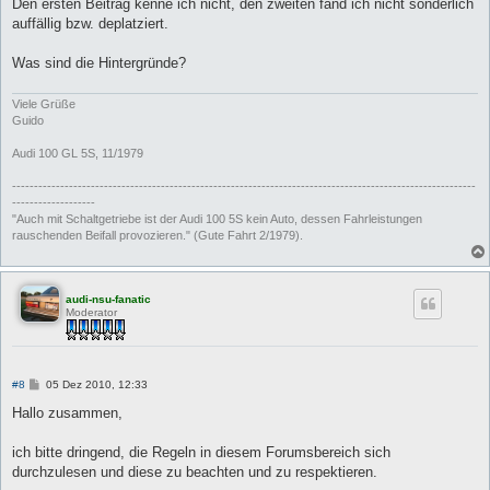
Den ersten Beitrag kenne ich nicht, den zweiten fand ich nicht sonderlich
auffällig bzw. deplatziert.
Was sind die Hintergründe?
Viele Grüße
Guido
Audi 100 GL 5S, 11/1979
----------------------------------------------------------------------------------------------------------
-------------------
"Auch mit Schaltgetriebe ist der Audi 100 5S kein Auto, dessen Fahrleistungen
rauschenden Beifall provozieren." (Gute Fahrt 2/1979).
audi-nsu-fanatic
Moderator
B
#8
05 Dez 2010, 12:33
e
i
Hallo zusammen,
t
r
a
ich bitte dringend, die Regeln in diesem Forumsbereich sich
g
durchzulesen und diese zu beachten und zu respektieren.