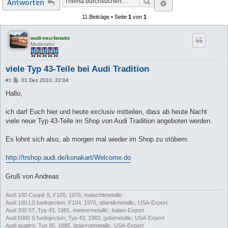
Suche
Erweiterte Suc
Antworten
11 Beiträge • Seite
1
von
1
audi-nsu-fanatic
Moderator
viele Typ 43-Teile bei Audi Tradition
B
#1
01 Dez 2010, 22:04
e
i
Hallo,
t
r
a
ich darf Euch hier und heute exclusiv mitteilen, dass ab heute Nacht
g
viele neue Typ 43-Teile im Shop von Audi Tradition angeboten werden.
Es lohnt sich also, ab morgen mal wieder im Shop zu stöbern.
http://trshop.audi.de/konakart/Welcome.do
Gruß von Andreas
Audi 100 Coupé S, F105, 1976, malachitmetallic
Audi 100 LS fuelinjection, F104, 1976, atlantikmetallic, USA-Export
Audi 200 5T, Typ 43, 1981, meteormetallic, Italien-Export
Audi 5000 S fuelinjection, Typ 43, 1983, gobimetallic, USA-Export
Audi quattro, Typ 85, 1985, tizianrotmetallic, USA-Export