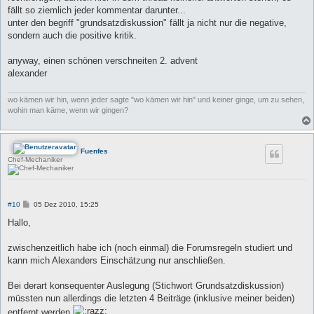
fällt so ziemlich jeder kommentar darunter...
unter den begriff "grundsatzdiskussion" fällt ja nicht nur die negative,
sondern auch die positive kritik.
anyway, einen schönen verschneiten 2. advent
alexander
wo kämen wir hin, wenn jeder sagte "wo kämen wir hin" und keiner ginge, um zu sehen,
wohin man käme, wenn wir gingen?
Fuenfes
Chef-Mechaniker
B
#10
05 Dez 2010, 15:25
e
i
Hallo,
t
r
a
zwischenzeitlich habe ich (noch einmal) die Forumsregeln studiert und
g
kann mich Alexanders Einschätzung nur anschließen.
Bei derart konsequenter Auslegung (Stichwort Grundsatzdiskussion)
müssten nun allerdings die letzten 4 Beiträge (inklusive meiner beiden)
entfernt werden