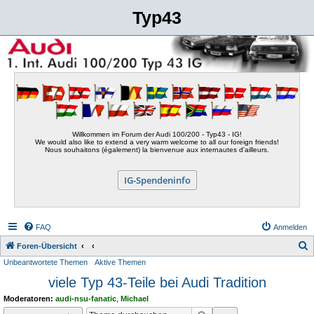
Typ43
Willkommen im Forum der Audi 100/200 - Typ43 - IG!
We would also like to extend a very warm welcome to all our foreign friends!
Nous souhaitons (également) la bienvenue aux internautes d'ailleurs.
IG-Spendeninfo
FAQ
Anmelden
S
Foren-Übersicht
Unbeantwortete Themen
Aktive Themen
u
viele Typ 43-Teile bei Audi Tradition
c
h
Moderatoren:
audi-nsu-fanatic
,
Michael
e