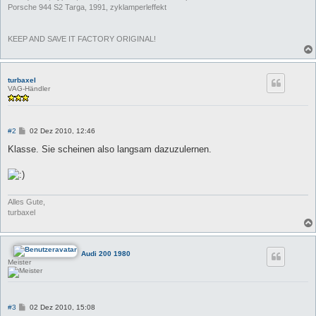
Porsche 944 S2 Targa, 1991, zyklamperleffekt
KEEP AND SAVE IT FACTORY ORIGINAL!
turbaxel
VAG-Händler
B
#2
02 Dez 2010, 12:46
e
i
Klasse. Sie scheinen also langsam dazuzulernen.
t
r
a
g
Alles Gute,
turbaxel
Audi 200 1980
Meister
B
#3
02 Dez 2010, 15:08
e