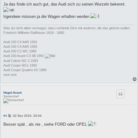
i
Ja das finde ich auch gut, das Audi sich zu seinen Wurzeln bekennt.
t
r
a
Irgendwie müssen ja die Wagen erhalten werden
g
Was du nicht allein vermagst, dazu verbinde Dich mit anderen, die das gleiche wollen.
Friedrich Willhelm Raiffeisen 1818 - 1880
Audi 100 C4 AAR 1991
Audi 100 C4 AAR 1992
Audi 200 C2 WC 1980
Audi 200 Avant C3 3B 1991
Audi Cabrio NG 2 1993
Audi Coupe NG1 1992
Audi Coupe Quattro KV 1986
usw usw
Hagel-Avant
Seniorchef
B
#4
02 Dez 2010, 20:04
e
i
Besser spät , als nie , siehe FORD oder OPEL
t
r
a
g