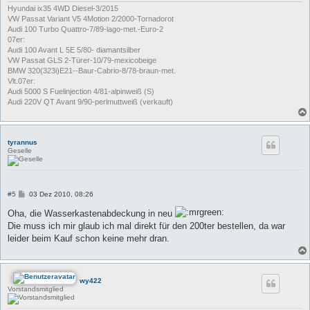
Hyundai ix35 4WD Diesel-3/2015
VW Passat Variant V5 4Motion 2/2000-Tornadorot
Audi 100 Turbo Quattro-7/89-lago-met.-Euro-2
07er:
Audi 100 Avant L 5E 5/80- diamantsilber
VW Passat GLS 2-Türer-10/79-mexicobeige
BMW 320(323i)E21--Baur-Cabrio-8/78-braun-met.
Vlt.07er:
Audi 5000 S Fuelinjection 4/81-alpinweiß (S)
Audi 220V QT Avant 9/90-perlmuttweiß (verkauft)
tyrannus
Geselle
B
#5
03 Dez 2010, 08:26
e
i
Oha, die Wasserkastenabdeckung in neu
t
Die muss ich mir glaub ich mal direkt für den 200ter bestellen, da war
r
a
leider beim Kauf schon keine mehr dran.
g
wy422
Vorstandsmitglied