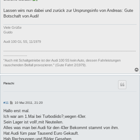
Lassen wirs nun dabei und zurück zur Ursprungsinfo von Andreas: Gute
Botschaft von Audi!
Viele Grüße
Guido
Audi 100 GL 5S, 11/1979
----------------------------------------------------------------------------------------------------------
-------------------
"Auch mit Schaltgetriebe ist der Audi 100 5S kein Auto, dessen Fahrleistungen
rauschenden Beifall provozieren." (Gute Fahrt 2/1979).
Fleischi
B
#11
10 Mai 2011, 21:20
e
i
Hallo erst mal.
t
Ich war am 1.Mai bei Turbodiido?,wegen 43er.
r
a
Sein Lager ist voll!,mit Neuteilen.
g
Alles was man bei Audi für den 43er Bekommt stammt von ihm.
Hat Audi fürn paar Tausend Euro Gekauft.
Hab Rechnungen und Bilder Gesehen.