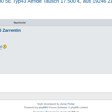
00 5E Typ43 Airride Tausch 17.500 €, aus 19246 Za
uche
Nachricht
6 Zarrentin
ad
Style developed by
Zuma Portal
,
Powered by
phpBB
® Forum Software © phpBB Limited
Deutsche Übersetzung durch
phpBB.de