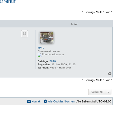
rrentin
1 Beitrag • Seite
1
von
1
Autor
220v
Ehrenvorsitzender
Beiträge:
5690
Registriert:
31 Jan 2009, 21:20
Wohnort:
Region Hannover
N
a
1 Beitrag • Seite
1
von
1
c
h
o
Gehe zu
b
e
n
Kontakt
Alle Cookies löschen
Alle Zeiten sind
UTC+02:00