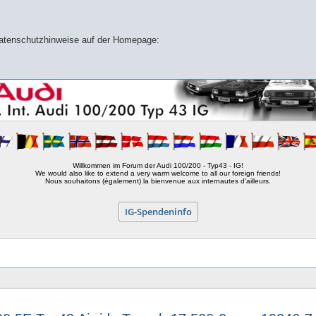
 Datenschutzhinweise auf der Homepage:
Willkommen im Forum der Audi 100/200 - Typ43 - IG!
We would also like to extend a very warm welcome to all our foreign friends!
Nous souhaitons (également) la bienvenue aux internautes d'ailleurs.
IG-Spendeninfo