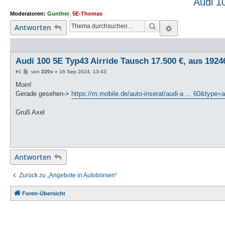
Audi 1
Moderatoren:
Gunther
,
5E-Thomas
Suche
Erweiterte S
Antworten
Audi 100 5E Typ43 Airride Tausch 17.500 €, aus 1924
B
#1
von
220v
»
16 Sep 2024, 13:43
e
i
Moin!
t
Gerade gesehen->
https://m.mobile.de/auto-inserat/audi-a ... 60&type=
r
a
g
Gruß Axel
Antworten
Zurück zu „Angebote in Autobörsen“
Foren-Übersicht