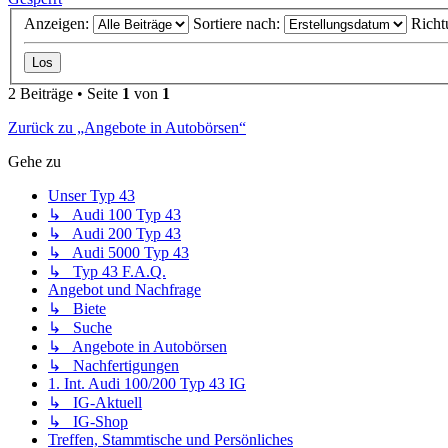
Anzeigen:
Sortiere nach:
Richt
2 Beiträge • Seite
1
von
1
Zurück zu „Angebote in Autobörsen“
Gehe zu
Unser Typ 43
↳ Audi 100 Typ 43
↳ Audi 200 Typ 43
↳ Audi 5000 Typ 43
↳ Typ 43 F.A.Q.
Angebot und Nachfrage
↳ Biete
↳ Suche
↳ Angebote in Autobörsen
↳ Nachfertigungen
1. Int. Audi 100/200 Typ 43 IG
↳ IG-Aktuell
↳ IG-Shop
Treffen, Stammtische und Persönliches