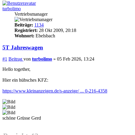
turbolimo
Vertriebsmanager
Beiträge:
1134
Registriert:
28 Okt 2009, 20:18
Wohnort:
Ebelsbach
5T Jahreswagen
#1
Beitrag
von
turbolimo
»
05 Feb 2026, 13:24
Hello together,
Hier ein hübsches KFZ:
https://www.kleinanzeigen.de/s-anzeige/ ... 0-216-4358
schöne Grüsse Gerd