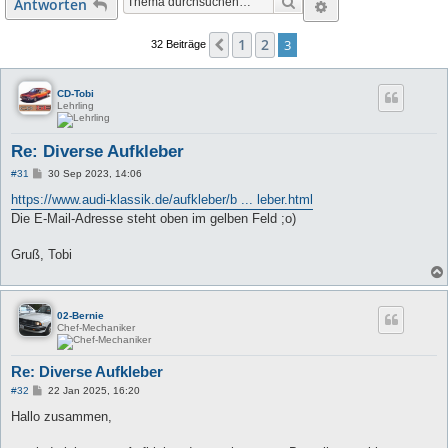
Suche
Erweiterte Suc
Antworten
1
2
Vorherige
3
32 Beiträge
CD-Tobi
Lehrling
Re: Diverse Aufkleber
B
#31
30 Sep 2023, 14:06
e
i
https://www.audi-klassik.de/aufkleber/b ... leber.html
t
Die E-Mail-Adresse steht oben im gelben Feld ;o)
r
a
g
Gruß, Tobi
02-Bernie
Chef-Mechaniker
Re: Diverse Aufkleber
B
#32
22 Jan 2025, 16:20
e
i
Hallo zusammen,
t
r