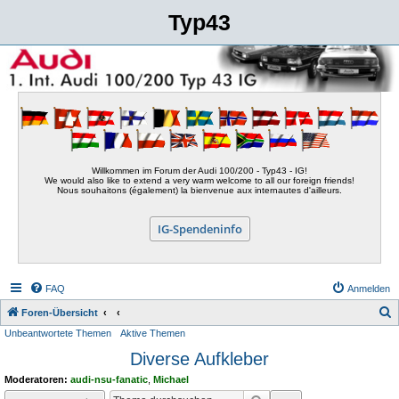
Typ43
Willkommen im Forum der Audi 100/200 - Typ43 - IG!
We would also like to extend a very warm welcome to all our foreign friends!
Nous souhaitons (également) la bienvenue aux internautes d'ailleurs.
IG-Spendeninfo
FAQ
Anmelden
S
Foren-Übersicht
Unbeantwortete Themen
Aktive Themen
u
Diverse Aufkleber
c
h
Moderatoren:
audi-nsu-fanatic
,
Michael
e