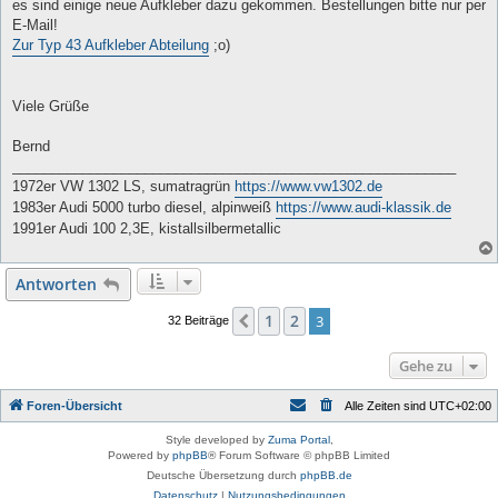
a
es sind einige neue Aufkleber dazu gekommen. Bestellungen bitte nur per
g
E-Mail!
Zur Typ 43 Aufkleber Abteilung
;o)
Viele Grüße
Bernd
_________________________________________________________
1972er VW 1302 LS, sumatragrün
https://www.vw1302.de
1983er Audi 5000 turbo diesel, alpinweiß
https://www.audi-klassik.de
1991er Audi 100 2,3E, kistallsilbermetallic
Antworten
1
2
Vorherige
3
32 Beiträge
Gehe zu
Foren-Übersicht
Alle Zeiten sind
UTC+02:00
Style developed by
Zuma Portal
,
Powered by
phpBB
® Forum Software © phpBB Limited
Deutsche Übersetzung durch
phpBB.de
Datenschutz
|
Nutzungsbedingungen