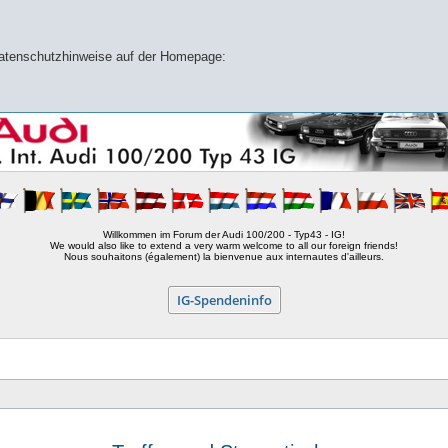
 Datenschutzhinweise auf der Homepage:
Willkommen im Forum der Audi 100/200 - Typ43 - IG!
We would also like to extend a very warm welcome to all our foreign friends!
Nous souhaitons (également) la bienvenue aux internautes d'ailleurs.
IG-Spendeninfo