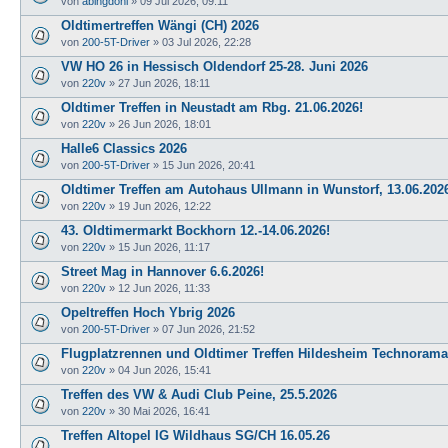
von
abingdoni
»
09 Jul 2026, 09:11
Oldtimertreffen Wängi (CH) 2026
von
200-5T-Driver
»
03 Jul 2026, 22:28
VW HO 26 in Hessisch Oldendorf 25-28. Juni 2026
von
220v
»
27 Jun 2026, 18:11
Oldtimer Treffen in Neustadt am Rbg. 21.06.2026!
von
220v
»
26 Jun 2026, 18:01
Halle6 Classics 2026
von
200-5T-Driver
»
15 Jun 2026, 20:41
Oldtimer Treffen am Autohaus Ullmann in Wunstorf, 13.06.202
von
220v
»
19 Jun 2026, 12:22
43. Oldtimermarkt Bockhorn 12.-14.06.2026!
von
220v
»
15 Jun 2026, 11:17
Street Mag in Hannover 6.6.2026!
von
220v
»
12 Jun 2026, 11:33
Opeltreffen Hoch Ybrig 2026
von
200-5T-Driver
»
07 Jun 2026, 21:52
Flugplatzrennen und Oldtimer Treffen Hildesheim Technorama 
von
220v
»
04 Jun 2026, 15:41
Treffen des VW & Audi Club Peine, 25.5.2026
von
220v
»
30 Mai 2026, 16:41
Treffen Altopel IG Wildhaus SG/CH 16.05.26