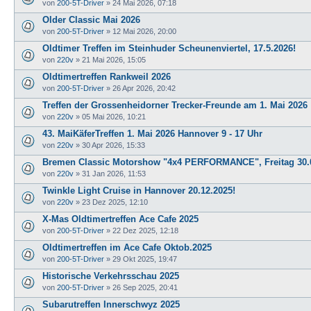
von
200-5T-Driver
»
24 Mai 2026, 07:18
Older Classic Mai 2026
von
200-5T-Driver
»
12 Mai 2026, 20:00
Oldtimer Treffen im Steinhuder Scheunenviertel, 17.5.2026!
von
220v
»
21 Mai 2026, 15:05
Oldtimertreffen Rankweil 2026
von
200-5T-Driver
»
26 Apr 2026, 20:42
Treffen der Grossenheidorner Trecker-Freunde am 1. Mai 2026
von
220v
»
05 Mai 2026, 10:21
43. MaiKäferTreffen 1. Mai 2026 Hannover 9 - 17 Uhr
von
220v
»
30 Apr 2026, 15:33
Bremen Classic Motorshow "4x4 PERFORMANCE", Freitag 30.0
von
220v
»
31 Jan 2026, 11:53
Twinkle Light Cruise in Hannover 20.12.2025!
von
220v
»
23 Dez 2025, 12:10
X-Mas Oldtimertreffen Ace Cafe 2025
von
200-5T-Driver
»
22 Dez 2025, 12:18
Oldtimertreffen im Ace Cafe Oktob.2025
von
200-5T-Driver
»
29 Okt 2025, 19:47
Historische Verkehrsschau 2025
von
200-5T-Driver
»
26 Sep 2025, 20:41
Subarutreffen Innerschwyz 2025