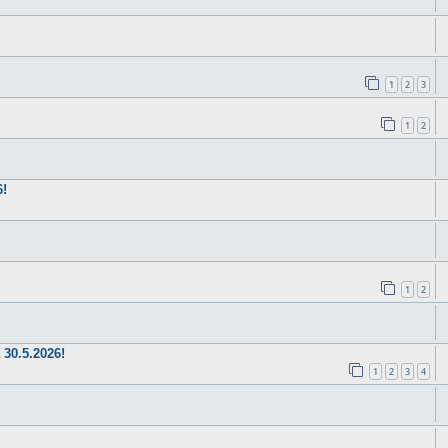
1
2
3
1
2
6!
1
2
30.5.2026!
1
2
3
4