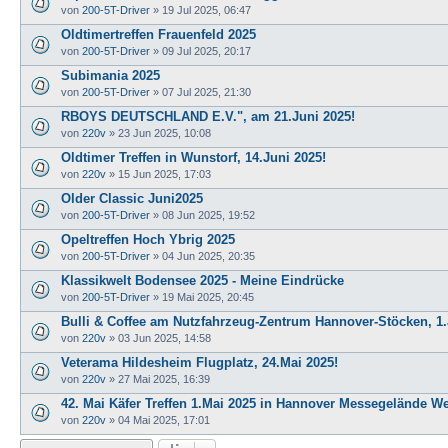
von
200-5T-Driver
»
19 Jul 2025, 06:47
Oldtimertreffen Frauenfeld 2025
von
200-5T-Driver
»
09 Jul 2025, 20:17
Subimania 2025
von
200-5T-Driver
»
07 Jul 2025, 21:30
RBOYS DEUTSCHLAND E.V.", am 21.Juni 2025!
von
220v
»
23 Jun 2025, 10:08
Oldtimer Treffen in Wunstorf, 14.Juni 2025!
von
220v
»
15 Jun 2025, 17:03
Older Classic Juni2025
von
200-5T-Driver
»
08 Jun 2025, 19:52
Opeltreffen Hoch Ybrig 2025
von
200-5T-Driver
»
04 Jun 2025, 20:35
Klassikwelt Bodensee 2025 - Meine Eindrücke
von
200-5T-Driver
»
19 Mai 2025, 20:45
Bulli & Coffee am Nutzfahrzeug-Zentrum Hannover-Stöcken, 1.
von
220v
»
03 Jun 2025, 14:58
Veterama Hildesheim Flugplatz, 24.Mai 2025!
von
220v
»
27 Mai 2025, 16:39
42. Mai Käfer Treffen 1.Mai 2025 in Hannover Messegelände W
von
220v
»
04 Mai 2025, 17:01