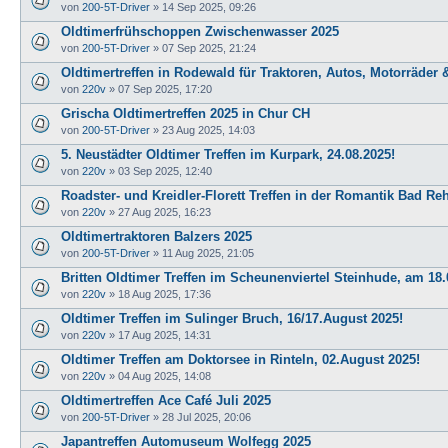
von
200-5T-Driver
»
14 Sep 2025, 09:26
Oldtimerfrühschoppen Zwischenwasser 2025
von
200-5T-Driver
»
07 Sep 2025, 21:24
Oldtimertreffen in Rodewald für Traktoren, Autos, Motorräder
von
220v
»
07 Sep 2025, 17:20
Grischa Oldtimertreffen 2025 in Chur CH
von
200-5T-Driver
»
23 Aug 2025, 14:03
5. Neustädter Oldtimer Treffen im Kurpark, 24.08.2025!
von
220v
»
03 Sep 2025, 12:40
Roadster- und Kreidler-Florett Treffen in der Romantik Bad Re
von
220v
»
27 Aug 2025, 16:23
Oldtimertraktoren Balzers 2025
von
200-5T-Driver
»
11 Aug 2025, 21:05
Britten Oldtimer Treffen im Scheunenviertel Steinhude, am 18.
von
220v
»
18 Aug 2025, 17:36
Oldtimer Treffen im Sulinger Bruch, 16/17.August 2025!
von
220v
»
17 Aug 2025, 14:31
Oldtimer Treffen am Doktorsee in Rinteln, 02.August 2025!
von
220v
»
04 Aug 2025, 14:08
Oldtimertreffen Ace Café Juli 2025
von
200-5T-Driver
»
28 Jul 2025, 20:06
Japantreffen Automuseum Wolfegg 2025