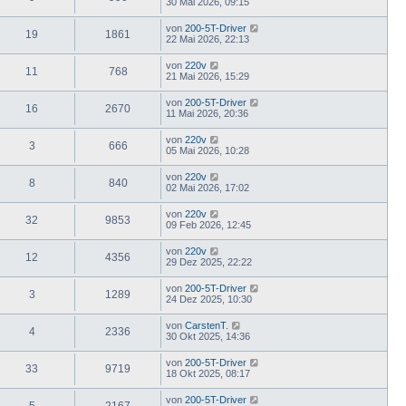
30 Mai 2026, 09:15
von
200-5T-Driver
19
1861
22 Mai 2026, 22:13
von
220v
11
768
21 Mai 2026, 15:29
von
200-5T-Driver
16
2670
11 Mai 2026, 20:36
von
220v
3
666
05 Mai 2026, 10:28
von
220v
8
840
02 Mai 2026, 17:02
von
220v
32
9853
09 Feb 2026, 12:45
von
220v
12
4356
29 Dez 2025, 22:22
von
200-5T-Driver
3
1289
24 Dez 2025, 10:30
von
CarstenT.
4
2336
30 Okt 2025, 14:36
von
200-5T-Driver
33
9719
18 Okt 2025, 08:17
von
200-5T-Driver
5
2167