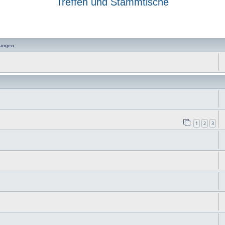
Treffen und Stammtische
 Suche
ungen
1
2
3