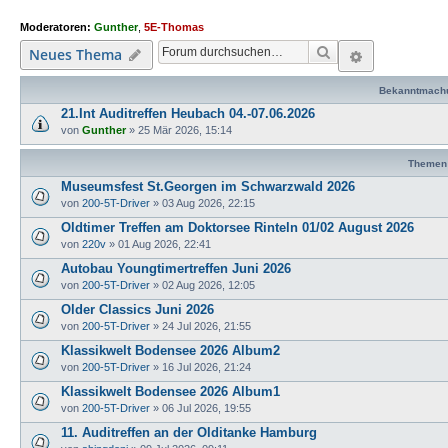
Moderatoren:
Gunther
,
5E-Thomas
Suche
Erweiterte
Neues Thema
Bekanntmach
21.Int Auditreffen Heubach 04.-07.06.2026
von
Gunther
»
25 Mär 2026, 15:14
Themen
Museumsfest St.Georgen im Schwarzwald 2026
von
200-5T-Driver
»
03 Aug 2026, 22:15
Oldtimer Treffen am Doktorsee Rinteln 01/02 August 2026
von
220v
»
01 Aug 2026, 22:41
Autobau Youngtimertreffen Juni 2026
von
200-5T-Driver
»
02 Aug 2026, 12:05
Older Classics Juni 2026
von
200-5T-Driver
»
24 Jul 2026, 21:55
Klassikwelt Bodensee 2026 Album2
von
200-5T-Driver
»
16 Jul 2026, 21:24
Klassikwelt Bodensee 2026 Album1
von
200-5T-Driver
»
06 Jul 2026, 19:55
11. Auditreffen an der Olditanke Hamburg