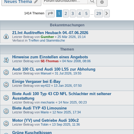
Suche
Erweiterte S
Neues Thema
Seite
1
von
29
2
3
4
5
29
1
Nächste
1414 Themen
…
Bekanntmachungen
21.Int Auditreffen Heubach 04.-07.06.2026
Letzter Beitrag von
Gunther
«
25 Mär 2026, 15:14
Verfasst in
Treffen und Stammtische
Themen
Hinweise zum Einstellen eines Angebots
Letzter Beitrag von
5E-Thomas
«
04 Nov 2008, 08:06
Audi 100 CL und Audi 100 L5S zur Abholung
Letzter Beitrag von
Manuel
«
31 Jul 2026, 19:55
Einige Vergaser bei E-Bay
Letzter Beitrag von
wy422
«
13 Jan 2026, 07:50
Biete Audi 100 Typ 43 CD NFL Schlachter mit seltener
Ausstattung
Letzter Beitrag von
mechanix
«
14 Nov 2025, 00:23
Biete Audi TYP 43 Limousine
Letzter Beitrag von
Mario
«
12 Nov 2025, 17:34
Motor (YV) und Getriebe Audi 100c2
Letzter Beitrag von
Tobin
«
13 Sep 2025, 11:36
Grüne Kuschelkissen