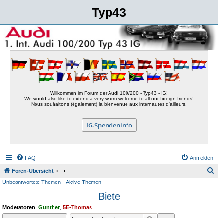
Typ43
Willkommen im Forum der Audi 100/200 - Typ43 - IG!
We would also like to extend a very warm welcome to all our foreign friends!
Nous souhaitons (également) la bienvenue aux internautes d'ailleurs.
IG-Spendeninfo
FAQ
Anmelden
S
Foren-Übersicht
Unbeantwortete Themen
Aktive Themen
u
Biete
c
h
Moderatoren:
Gunther
,
5E-Thomas
e