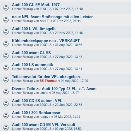
Audi 100 GL 5E Mod. 1977
Letzter Beitrag von
100GLS
«
07 Dez 2022, 18:40
neue NFL Avant Stoßstange mit allen Leisten
Letzter Beitrag von
Andi T.
«
02 Dez 2022, 07:44
Audi 100 L VfL limagelb
Letzter Beitrag von
100GLS
«
29 Nov 2022, 14:46
Kühlerabdeckpappe neu - VERKAUFT
Letzter Beitrag von
100GLS
«
31 Aug 2022, 10:56
Audi 100 avant GL 5S
Letzter Beitrag von
100GLS
«
27 Aug 2022, 13:48
Audi 100 LS automatik
Letzter Beitrag von
100GLS
«
27 Aug 2022, 13:41
Teilekonvolut für den VFL abzugeben
Letzter Beitrag von
5E-Thomas
«
04 Aug 2022, 17:20
Diverse Teile zu Audi 100 Typ 43 FL, z.T. Avant
Letzter Beitrag von
uimho
«
03 Aug 2022, 15:47
Audi 100 CD 5S autom. VFL
Letzter Beitrag von
100GLS
«
22 Jun 2022, 22:38
Audi 100 / 200 Rohkarosse
Letzter Beitrag von
happyc
«
05 Mai 2022, 11:17
Audi 100 avant CD 5E VFL Verkauft
Letzter Beitrag von
100GLS
«
02 Apr 2022, 16:51