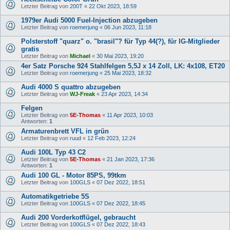
Letzter Beitrag von
200T
«
22 Okt 2023, 18:59
1979er Audi 5000 Fuel-Injection abzugeben
Letzter Beitrag von
roemerjung
«
06 Jun 2023, 11:18
Polsterstoff "quarz" o. "brasil"? für Typ 44(?), für IG-Mitglieder
gratis
Letzter Beitrag von
Michael
«
30 Mai 2023, 19:20
4er Satz Porsche 924 Stahlfelgen 5,5J x 14 Zoll, LK: 4x108, ET20
Letzter Beitrag von
roemerjung
«
25 Mai 2023, 18:32
Audi 4000 S quattro abzugeben
Letzter Beitrag von
WJ-Freak
«
23 Apr 2023, 14:34
Felgen
Letzter Beitrag von
5E-Thomas
«
11 Apr 2023, 10:03
Antworten:
1
Armaturenbrett VFL in grün
Letzter Beitrag von
ruud
«
12 Feb 2023, 12:24
Audi 100L Typ 43 C2
Letzter Beitrag von
5E-Thomas
«
21 Jan 2023, 17:36
Antworten:
1
Audi 100 GL - Motor 85PS, 99tkm
Letzter Beitrag von
100GLS
«
07 Dez 2022, 18:51
Automatikgetriebe 5S
Letzter Beitrag von
100GLS
«
07 Dez 2022, 18:45
Audi 200 Vorderkotflügel, gebraucht
Letzter Beitrag von
100GLS
«
07 Dez 2022, 18:43