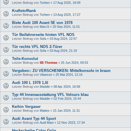
Letzter Beitrag von
Torben
«
17 Aug 2025, 19:09
Kraftstofftank
Letzter Beitrag von
Torben
«
13 Aug 2025, 17:27
Biete Audi 100 Avant 5E von 1978
Letzter Beitrag von
MarcS
«
20 Sep 2024, 11:01
Tür Beifahrerseite hinten VFL NOS
Letzter Beitrag von
Sofa
«
03 Aug 2024, 22:57
Tür rechts VFL NOS 2-Türer
Letzter Beitrag von
Sofa
«
03 Aug 2024, 21:19
Teile-Konvolut
Letzter Beitrag von
5E-Thomas
«
25 Jun 2024, 09:53
Vergeben:: ZU VERSCHENKEN: Mittelkonsole in braun
Letzter Beitrag von
Vitaesse
«
25 Mai 2024, 12:16
Audi 100 L 1978 1,6l
Letzter Beitrag von
Maddin
«
08 Apr 2024, 16:58
Typ 44 Innenausstattung VFL Velours blau
Letzter Beitrag von
Maddin
«
02 Feb 2024, 15:44
Keihin Vergaser
Letzter Beitrag von
Mattes
«
15 Jan 2024, 11:31
Audi Avant Typ 44 Sport
Letzter Beitrag von
Audi Maxi
«
12 Nov 2023, 17:34
Heckscheibe Color Grün