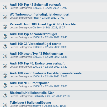
Audi 100 Typ 43 Seitenteil verkauft
Letzter Beitrag von
100GLS
«
02 Apr 2022, 16:45
WJ Turbomotor / erledigt, ist demontiert
Letzter Beitrag von
Priesi
«
23 Mär 2022, 07:09
Verkauft: Audi 100 Avant Typ 43 Rückleuchten
Letzter Beitrag von
Chrille
«
14 Mär 2022, 18:27
Audi 100 Typ 43 Vorderkotflügel
Letzter Beitrag von
100GLS
«
12 Mär 2022, 13:40
Audi 100 C1 Vorderkotflügel rechts
Letzter Beitrag von
100GLS
«
12 Mär 2022, 13:35
Audi 100 avant Typ 43 Rückleuchten
Letzter Beitrag von
100GLS
«
12 Mär 2022, 13:31
Audi 100 Typ 43, Endspitzen verkauft
Letzter Beitrag von
100GLS
«
12 Mär 2022, 13:22
Audi 100 avant Zierleiste Heckklappenunterkante
Letzter Beitrag von
100GLS
«
12 Mär 2022, 13:07
Audi 100 NFL Frontspoiler
Letzter Beitrag von
100GLS
«
12 Mär 2022, 13:00
Blechteile/Kollisionsteile 43er
Letzter Beitrag von
Old Rusty
«
26 Feb 2022, 22:03
Teilelager / Hallenauflösung
Letzter Beitrag von
happyc
«
29 Jan 2022, 10:33