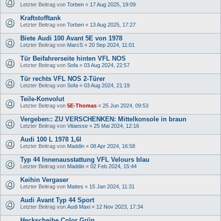
Letzter Beitrag von
Torben
«
17 Aug 2025, 19:09
Kraftstofftank
Letzter Beitrag von
Torben
«
13 Aug 2025, 17:27
Biete Audi 100 Avant 5E von 1978
Letzter Beitrag von
MarcS
«
20 Sep 2024, 11:01
Tür Beifahrerseite hinten VFL NOS
Letzter Beitrag von
Sofa
«
03 Aug 2024, 22:57
Tür rechts VFL NOS 2-Türer
Letzter Beitrag von
Sofa
«
03 Aug 2024, 21:19
Teile-Konvolut
Letzter Beitrag von
5E-Thomas
«
25 Jun 2024, 09:53
Vergeben:: ZU VERSCHENKEN: Mittelkonsole in braun
Letzter Beitrag von
Vitaesse
«
25 Mai 2024, 12:16
Audi 100 L 1978 1,6l
Letzter Beitrag von
Maddin
«
08 Apr 2024, 16:58
Typ 44 Innenausstattung VFL Velours blau
Letzter Beitrag von
Maddin
«
02 Feb 2024, 15:44
Keihin Vergaser
Letzter Beitrag von
Mattes
«
15 Jan 2024, 11:31
Audi Avant Typ 44 Sport
Letzter Beitrag von
Audi Maxi
«
12 Nov 2023, 17:34
Heckscheibe Color Grün