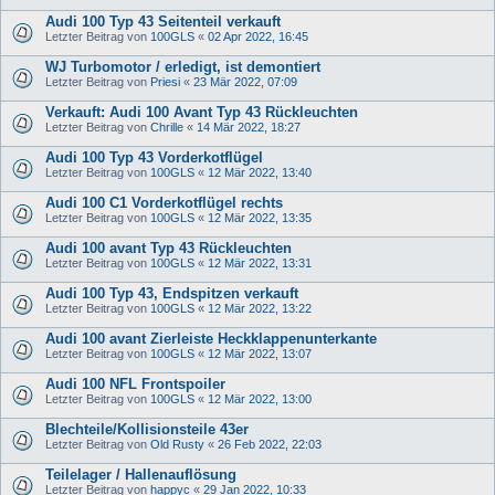
Audi 100 Typ 43 Seitenteil verkauft
Letzter Beitrag von
100GLS
«
02 Apr 2022, 16:45
WJ Turbomotor / erledigt, ist demontiert
Letzter Beitrag von
Priesi
«
23 Mär 2022, 07:09
Verkauft: Audi 100 Avant Typ 43 Rückleuchten
Letzter Beitrag von
Chrille
«
14 Mär 2022, 18:27
Audi 100 Typ 43 Vorderkotflügel
Letzter Beitrag von
100GLS
«
12 Mär 2022, 13:40
Audi 100 C1 Vorderkotflügel rechts
Letzter Beitrag von
100GLS
«
12 Mär 2022, 13:35
Audi 100 avant Typ 43 Rückleuchten
Letzter Beitrag von
100GLS
«
12 Mär 2022, 13:31
Audi 100 Typ 43, Endspitzen verkauft
Letzter Beitrag von
100GLS
«
12 Mär 2022, 13:22
Audi 100 avant Zierleiste Heckklappenunterkante
Letzter Beitrag von
100GLS
«
12 Mär 2022, 13:07
Audi 100 NFL Frontspoiler
Letzter Beitrag von
100GLS
«
12 Mär 2022, 13:00
Blechteile/Kollisionsteile 43er
Letzter Beitrag von
Old Rusty
«
26 Feb 2022, 22:03
Teilelager / Hallenauflösung
Letzter Beitrag von
happyc
«
29 Jan 2022, 10:33