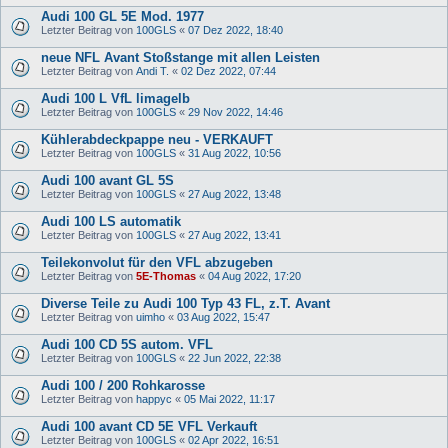
Audi 100 GL 5E Mod. 1977
Letzter Beitrag von
100GLS
«
07 Dez 2022, 18:40
neue NFL Avant Stoßstange mit allen Leisten
Letzter Beitrag von
Andi T.
«
02 Dez 2022, 07:44
Audi 100 L VfL limagelb
Letzter Beitrag von
100GLS
«
29 Nov 2022, 14:46
Kühlerabdeckpappe neu - VERKAUFT
Letzter Beitrag von
100GLS
«
31 Aug 2022, 10:56
Audi 100 avant GL 5S
Letzter Beitrag von
100GLS
«
27 Aug 2022, 13:48
Audi 100 LS automatik
Letzter Beitrag von
100GLS
«
27 Aug 2022, 13:41
Teilekonvolut für den VFL abzugeben
Letzter Beitrag von
5E-Thomas
«
04 Aug 2022, 17:20
Diverse Teile zu Audi 100 Typ 43 FL, z.T. Avant
Letzter Beitrag von
uimho
«
03 Aug 2022, 15:47
Audi 100 CD 5S autom. VFL
Letzter Beitrag von
100GLS
«
22 Jun 2022, 22:38
Audi 100 / 200 Rohkarosse
Letzter Beitrag von
happyc
«
05 Mai 2022, 11:17
Audi 100 avant CD 5E VFL Verkauft
Letzter Beitrag von
100GLS
«
02 Apr 2022, 16:51