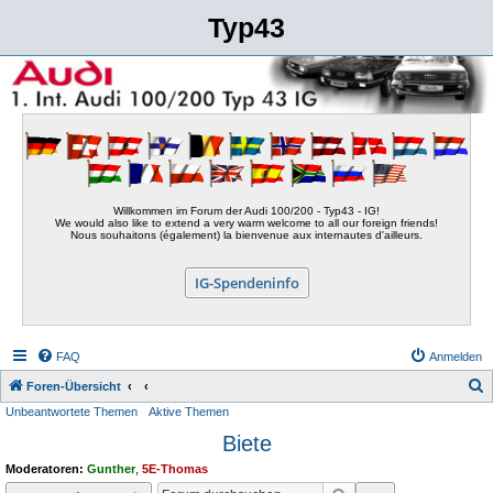
Typ43
Willkommen im Forum der Audi 100/200 - Typ43 - IG!
We would also like to extend a very warm welcome to all our foreign friends!
Nous souhaitons (également) la bienvenue aux internautes d'ailleurs.
IG-Spendeninfo
FAQ
Anmelden
S
Foren-Übersicht
Unbeantwortete Themen
Aktive Themen
u
Biete
c
h
Moderatoren:
Gunther
,
5E-Thomas
e