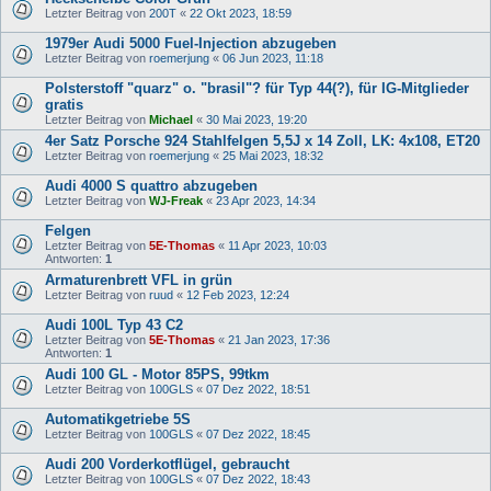
Letzter Beitrag von
200T
«
22 Okt 2023, 18:59
1979er Audi 5000 Fuel-Injection abzugeben
Letzter Beitrag von
roemerjung
«
06 Jun 2023, 11:18
Polsterstoff "quarz" o. "brasil"? für Typ 44(?), für IG-Mitglieder
gratis
Letzter Beitrag von
Michael
«
30 Mai 2023, 19:20
4er Satz Porsche 924 Stahlfelgen 5,5J x 14 Zoll, LK: 4x108, ET20
Letzter Beitrag von
roemerjung
«
25 Mai 2023, 18:32
Audi 4000 S quattro abzugeben
Letzter Beitrag von
WJ-Freak
«
23 Apr 2023, 14:34
Felgen
Letzter Beitrag von
5E-Thomas
«
11 Apr 2023, 10:03
Antworten:
1
Armaturenbrett VFL in grün
Letzter Beitrag von
ruud
«
12 Feb 2023, 12:24
Audi 100L Typ 43 C2
Letzter Beitrag von
5E-Thomas
«
21 Jan 2023, 17:36
Antworten:
1
Audi 100 GL - Motor 85PS, 99tkm
Letzter Beitrag von
100GLS
«
07 Dez 2022, 18:51
Automatikgetriebe 5S
Letzter Beitrag von
100GLS
«
07 Dez 2022, 18:45
Audi 200 Vorderkotflügel, gebraucht
Letzter Beitrag von
100GLS
«
07 Dez 2022, 18:43