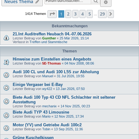
Suche
Erweiterte S
Neues Thema
Seite
1
von
29
2
3
4
5
29
1
Nächste
1414 Themen
…
Bekanntmachungen
21.Int Auditreffen Heubach 04.-07.06.2026
Letzter Beitrag von
Gunther
«
25 Mär 2026, 15:14
Verfasst in
Treffen und Stammtische
Themen
Hinweise zum Einstellen eines Angebots
Letzter Beitrag von
5E-Thomas
«
04 Nov 2008, 08:06
Audi 100 CL und Audi 100 L5S zur Abholung
Letzter Beitrag von
Manuel
«
31 Jul 2026, 19:55
Einige Vergaser bei E-Bay
Letzter Beitrag von
wy422
«
13 Jan 2026, 07:50
Biete Audi 100 Typ 43 CD NFL Schlachter mit seltener
Ausstattung
Letzter Beitrag von
mechanix
«
14 Nov 2025, 00:23
Biete Audi TYP 43 Limousine
Letzter Beitrag von
Mario
«
12 Nov 2025, 17:34
Motor (YV) und Getriebe Audi 100c2
Letzter Beitrag von
Tobin
«
13 Sep 2025, 11:36
Grüne Kuschelkissen