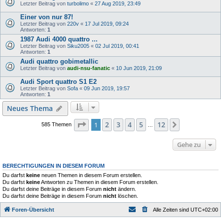
Letzter Beitrag von
turbolimo
«
27 Aug 2019, 23:49
Einer von nur 87!
Letzter Beitrag von
220v
«
17 Jul 2019, 09:24
Antworten:
1
1987 Audi 4000 quattro ...
Letzter Beitrag von
Siku2005
«
02 Jul 2019, 00:41
Antworten:
1
Audi quattro gobimetallic
Letzter Beitrag von
audi-nsu-fanatic
«
10 Jun 2019, 21:09
Audi Sport quattro S1 E2
Letzter Beitrag von
Sofa
«
09 Jun 2019, 19:57
Antworten:
1
Neues Thema
Seite
1
von
12
2
3
4
5
12
1
Nächste
585 Themen
…
Gehe zu
BERECHTIGUNGEN IN DIESEM FORUM
Du darfst
keine
neuen Themen in diesem Forum erstellen.
Du darfst
keine
Antworten zu Themen in diesem Forum erstellen.
Du darfst deine Beiträge in diesem Forum
nicht
ändern.
Du darfst deine Beiträge in diesem Forum
nicht
löschen.
Foren-Übersicht
Alle Zeiten sind
UTC+02:00