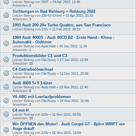
Letzter Beitrag von
200T
«
04 Apr 2022, 14:46
Antworten:
2
Sichtungen in Bad Rehburg + Rehburg 2022
Letzter Beitrag von
200-5T-Driver
«
01 Apr 2022, 20:10
Antworten:
3
1991 Audi 200 20v Turbo Quattro, aus San Francisco
Letzter Beitrag von
220v
«
11 Feb 2022, 09:19
1984 Audi 4000S - Audi 80CD B2 - Erste Hand - Klima -
Automatik - Oldtimer
Letzter Beitrag von
Audi-Held
«
30 Jan 2022, 11:36
Antworten:
1
Produktionsbilder C1 und C3
Letzter Beitrag von
Old Rusty
«
17 Jan 2022, 22:59
Antworten:
10
C4 Getriebeölwechsel
Letzter Beitrag von
Old Rusty
«
11 Dez 2021, 20:56
Antworten:
6
Audi 4000 5+5 3-türer
Letzter Beitrag von
Audi-Held
«
23 Nov 2021, 21:40
Antworten:
8
V6 ABC mit Leerlaufproblemen
Letzter Beitrag von
Old Rusty
«
19 Nov 2021, 20:49
Antworten:
2
C4 mit H
Letzter Beitrag von
220v
«
11 Nov 2021, 08:55
Antworten:
10
Wir ÖFFNEN den Motor! - Audi Coupé GT - Björn WIRFT ein
Auge drauf!
Letzter Beitrag von
220v
«
02 Nov 2021, 15:09