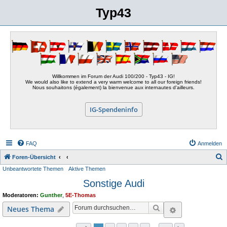
Typ43
Willkommen im Forum der Audi 100/200 - Typ43 - IG!
We would also like to extend a very warm welcome to all our foreign friends!
Nous souhaitons (également) la bienvenue aux internautes d'ailleurs.
IG-Spendeninfo
FAQ
Anmelden
S
Foren-Übersicht
Unbeantwortete Themen
Aktive Themen
u
Sonstige Audi
c
h
Moderatoren:
Gunther
,
5E-Thomas
e
Suche
Erweiterte S
Neues Thema