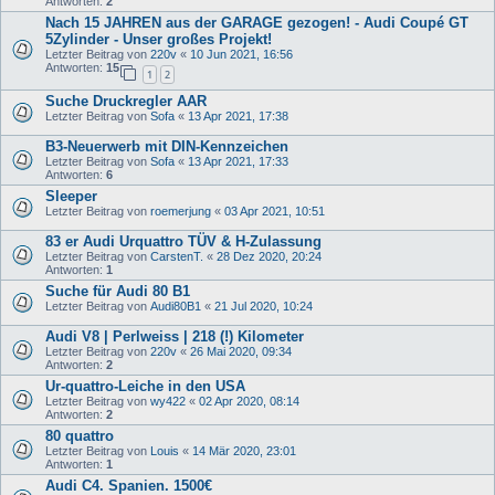
Antworten:
2
Nach 15 JAHREN aus der GARAGE gezogen! - Audi Coupé GT
5Zylinder - Unser großes Projekt!
Letzter Beitrag von
220v
«
10 Jun 2021, 16:56
Antworten:
15
1
2
Suche Druckregler AAR
Letzter Beitrag von
Sofa
«
13 Apr 2021, 17:38
B3-Neuerwerb mit DIN-Kennzeichen
Letzter Beitrag von
Sofa
«
13 Apr 2021, 17:33
Antworten:
6
Sleeper
Letzter Beitrag von
roemerjung
«
03 Apr 2021, 10:51
83 er Audi Urquattro TÜV & H-Zulassung
Letzter Beitrag von
CarstenT.
«
28 Dez 2020, 20:24
Antworten:
1
Suche für Audi 80 B1
Letzter Beitrag von
Audi80B1
«
21 Jul 2020, 10:24
Audi V8 | Perlweiss | 218 (!) Kilometer
Letzter Beitrag von
220v
«
26 Mai 2020, 09:34
Antworten:
2
Ur-quattro-Leiche in den USA
Letzter Beitrag von
wy422
«
02 Apr 2020, 08:14
Antworten:
2
80 quattro
Letzter Beitrag von
Louis
«
14 Mär 2020, 23:01
Antworten:
1
Audi C4. Spanien. 1500€