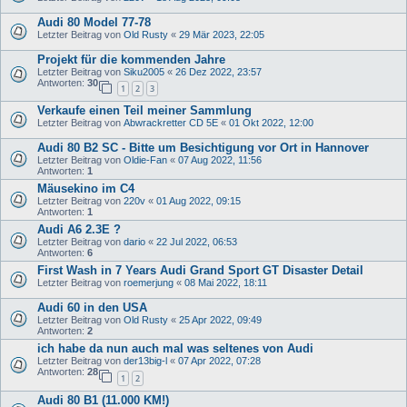
Audi 80 Model 77-78
Letzter Beitrag von
Old Rusty
«
29 Mär 2023, 22:05
Projekt für die kommenden Jahre
Letzter Beitrag von
Siku2005
«
26 Dez 2022, 23:57
Antworten:
30
1
2
3
Verkaufe einen Teil meiner Sammlung
Letzter Beitrag von
Abwrackretter CD 5E
«
01 Okt 2022, 12:00
Audi 80 B2 SC - Bitte um Besichtigung vor Ort in Hannover
Letzter Beitrag von
Oldie-Fan
«
07 Aug 2022, 11:56
Antworten:
1
Mäusekino im C4
Letzter Beitrag von
220v
«
01 Aug 2022, 09:15
Antworten:
1
Audi A6 2.3E ?
Letzter Beitrag von
dario
«
22 Jul 2022, 06:53
Antworten:
6
First Wash in 7 Years Audi Grand Sport GT Disaster Detail
Letzter Beitrag von
roemerjung
«
08 Mai 2022, 18:11
Audi 60 in den USA
Letzter Beitrag von
Old Rusty
«
25 Apr 2022, 09:49
Antworten:
2
ich habe da nun auch mal was seltenes von Audi
Letzter Beitrag von
der13big-l
«
07 Apr 2022, 07:28
Antworten:
28
1
2
Audi 80 B1 (11.000 KM!)