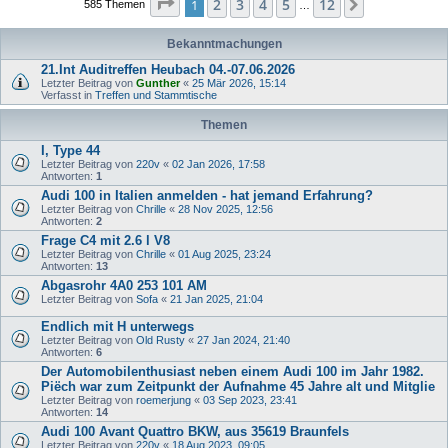
Seite
1
von
12
2
3
4
5
12
1
Nächste
585 Themen
…
Bekanntmachungen
21.Int Auditreffen Heubach 04.-07.06.2026
Letzter Beitrag von
Gunther
«
25 Mär 2026, 15:14
Verfasst in
Treffen und Stammtische
Themen
I, Type 44
Letzter Beitrag von
220v
«
02 Jan 2026, 17:58
Antworten:
1
Audi 100 in Italien anmelden - hat jemand Erfahrung?
Letzter Beitrag von
Chrille
«
28 Nov 2025, 12:56
Antworten:
2
Frage C4 mit 2.6 l V8
Letzter Beitrag von
Chrille
«
01 Aug 2025, 23:24
Antworten:
13
Abgasrohr 4A0 253 101 AM
Letzter Beitrag von
Sofa
«
21 Jan 2025, 21:04
Endlich mit H unterwegs
Letzter Beitrag von
Old Rusty
«
27 Jan 2024, 21:40
Antworten:
6
Der Automobilenthusiast neben einem Audi 100 im Jahr 1982.
Piëch war zum Zeitpunkt der Aufnahme 45 Jahre alt und Mitglie
Letzter Beitrag von
roemerjung
«
03 Sep 2023, 23:41
Antworten:
14
Audi 100 Avant Quattro BKW, aus 35619 Braunfels
Letzter Beitrag von
220v
«
18 Aug 2023, 09:05