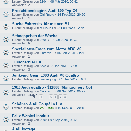
Letzter Beitrag von
220v
«
09 Mär 2020, 08:42
Antworten:
2
Produktionsbeginn Audi 100 Typ C4
Letzter Beitrag von
Old Rusty
«
16 Feb 2020, 20:20
Antworten:
1
Suche Fahrersitz für meinen B1
Letzter Beitrag von
Audi80B1
«
02 Feb 2020, 12:35
Schnäppchen der Woche
Letzter Beitrag von
220v
«
17 Jan 2020, 10:32
Antworten:
5
Spezialisten-Frage zum Motor ABC V6
Letzter Beitrag von
CarstenT.
«
06 Jan 2020, 21:21
Antworten:
1
Türscharnier C4
Letzter Beitrag von
Sofa
«
03 Jan 2020, 17:58
Antworten:
3
Junkyard Gem: 1989 Audi V8 Quattro
Letzter Beitrag von
roemerjung
«
01 Dez 2019, 10:08
1983 Audi quattro - $11000 (Montgomery Co)
Letzter Beitrag von
CarstenT.
«
08 Nov 2019, 05:27
Antworten:
113
1
5
6
7
8
…
Schönes Audi Coupé in L.A.
Letzter Beitrag von
WJ-Freak
«
19 Sep 2019, 20:15
Felix Wankel Institut
Letzter Beitrag von
220v
«
07 Sep 2019, 09:54
Antworten:
2
Audi footage