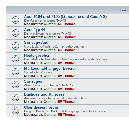
Forum
Audi F104 und F105 (Limousine und Coupé S)
Die Vorfahren unseres Typ 43
Moderatoren:
Gunther
,
5E-Thomas
Audi Typ 44
Der Nachkomme unseres Typ 43
Moderatoren:
Gunther
,
5E-Thomas
Sonstige Audi
Ob B1, B2, C4 oder D11: hier gehört es hin.
Moderatoren:
Gunther
,
5E-Thomas
Heute gesehen
Die beliebte Rubrik über Entdeckungen automobiler Raritäten
Moderatoren:
Gunther
,
5E-Thomas
Markenunabhängiger Bereich
Von Alfa bis Zündapp
Moderatoren:
Gunther
,
5E-Thomas
Sonstiges
Alles übrige zum Thema Auto & Co.
Moderatoren:
Gunther
,
5E-Thomas
Lustiges und Kurioses
Amüsantes oder Interessantes aus dem Netz
Moderatoren:
Gunther
,
5E-Thomas
Über dieses Forum
Fragen, Probleme, Kritik und Anregungen sind hier erbeten.
Moderatoren:
Gunther
,
5E-Thomas