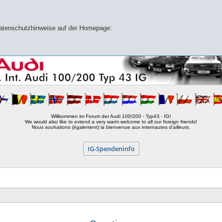
 Datenschutzhinweise auf der Homepage:
Willkommen im Forum der Audi 100/200 - Typ43 - IG!
We would also like to extend a very warm welcome to all our foreign friends!
Nous souhaitons (également) la bienvenue aux internautes d'ailleurs.
IG-Spendeninfo