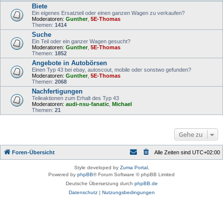
Biete
Ein eigenes Ersatzteil oder einen ganzen Wagen zu verkaufen?
Moderatoren:
Gunther
,
5E-Thomas
Themen:
1414
Suche
Ein Teil oder ein ganzer Wagen gesucht?
Moderatoren:
Gunther
,
5E-Thomas
Themen:
1852
Angebote in Autobörsen
Einen Typ 43 bei ebay, autoscout, mobile oder sonstwo gefunden?
Moderatoren:
Gunther
,
5E-Thomas
Themen:
2068
Nachfertigungen
Teileaktionen zum Erhalt des Typ 43
Moderatoren:
audi-nsu-fanatic
,
Michael
Themen:
21
Gehe zu
Foren-Übersicht
Alle Zeiten sind
UTC+02:00
Style developed by
Zuma Portal
,
Powered by
phpBB
® Forum Software © phpBB Limited
Deutsche Übersetzung durch
phpBB.de
Datenschutz
|
Nutzungsbedingungen