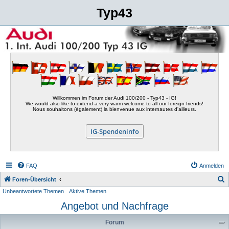
Typ43
Willkommen im Forum der Audi 100/200 - Typ43 - IG!
We would also like to extend a very warm welcome to all our foreign friends!
Nous souhaitons (également) la bienvenue aux internautes d'ailleurs.
IG-Spendeninfo
FAQ
Anmelden
S
Foren-Übersicht
Unbeantwortete Themen
Aktive Themen
u
Angebot und Nachfrage
c
h
Forum
e