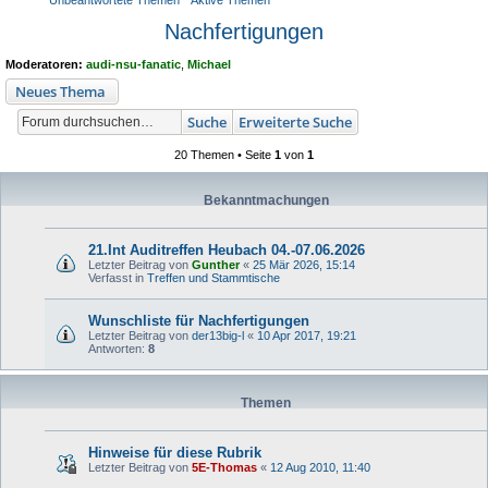
Unbeantwortete Themen
Aktive Themen
Nachfertigungen
Moderatoren:
audi-nsu-fanatic
,
Michael
Neues Thema
Suche
Erweiterte Suche
20 Themen • Seite
1
von
1
Bekanntmachungen
21.Int Auditreffen Heubach 04.-07.06.2026
Letzter Beitrag von
Gunther
«
25 Mär 2026, 15:14
Verfasst in
Treffen und Stammtische
Wunschliste für Nachfertigungen
Letzter Beitrag von
der13big-l
«
10 Apr 2017, 19:21
Antworten:
8
Themen
Hinweise für diese Rubrik
Letzter Beitrag von
5E-Thomas
«
12 Aug 2010, 11:40