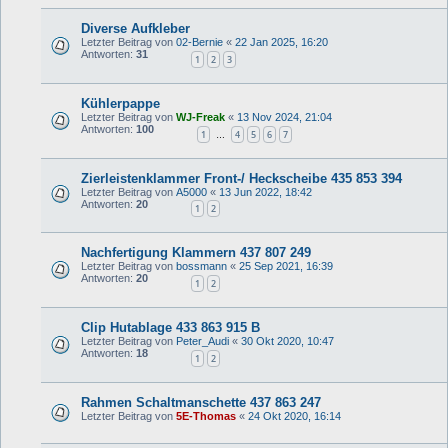
Diverse Aufkleber
Letzter Beitrag von
02-Bernie
«
22 Jan 2025, 16:20
Antworten:
31
1
2
3
Kühlerpappe
Letzter Beitrag von
WJ-Freak
«
13 Nov 2024, 21:04
Antworten:
100
1
4
5
6
7
…
Zierleistenklammer Front-/ Heckscheibe 435 853 394
Letzter Beitrag von
A5000
«
13 Jun 2022, 18:42
Antworten:
20
1
2
Nachfertigung Klammern 437 807 249
Letzter Beitrag von
bossmann
«
25 Sep 2021, 16:39
Antworten:
20
1
2
Clip Hutablage 433 863 915 B
Letzter Beitrag von
Peter_Audi
«
30 Okt 2020, 10:47
Antworten:
18
1
2
Rahmen Schaltmanschette 437 863 247
Letzter Beitrag von
5E-Thomas
«
24 Okt 2020, 16:14