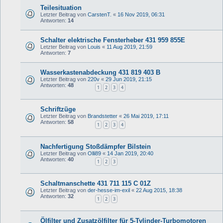
Teilesituation
Letzter Beitrag von
CarstenT.
«
16 Nov 2019, 06:31
Antworten:
14
Schalter elektrische Fensterheber 431 959 855E
Letzter Beitrag von
Louis
«
11 Aug 2019, 21:59
Antworten:
7
Wasserkastenabdeckung 431 819 403 B
Letzter Beitrag von
220v
«
29 Jun 2019, 21:15
Antworten:
48
1
2
3
4
Schriftzüge
Letzter Beitrag von
Brandstetter
«
26 Mai 2019, 17:11
Antworten:
58
1
2
3
4
Nachfertigung Stoßdämpfer Bilstein
Letzter Beitrag von
Olli89
«
14 Jan 2019, 20:40
Antworten:
40
1
2
3
Schaltmanschette 431 711 115 C 01Z
Letzter Beitrag von
der-hesse-im-exil
«
22 Aug 2015, 18:38
Antworten:
32
1
2
3
Ölfilter und Zusatzölfilter für 5-Tylinder-Turbomotoren