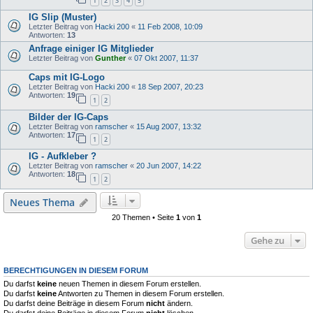
1
2
3
4
5
IG Slip (Muster)
Letzter Beitrag von
Hacki 200
«
11 Feb 2008, 10:09
Antworten:
13
Anfrage einiger IG Mitglieder
Letzter Beitrag von
Gunther
«
07 Okt 2007, 11:37
Caps mit IG-Logo
Letzter Beitrag von
Hacki 200
«
18 Sep 2007, 20:23
Antworten:
19
1
2
Bilder der IG-Caps
Letzter Beitrag von
ramscher
«
15 Aug 2007, 13:32
Antworten:
17
1
2
IG - Aufkleber ?
Letzter Beitrag von
ramscher
«
20 Jun 2007, 14:22
Antworten:
18
1
2
Neues Thema
20 Themen • Seite
1
von
1
Gehe zu
BERECHTIGUNGEN IN DIESEM FORUM
Du darfst
keine
neuen Themen in diesem Forum erstellen.
Du darfst
keine
Antworten zu Themen in diesem Forum erstellen.
Du darfst deine Beiträge in diesem Forum
nicht
ändern.
Du darfst deine Beiträge in diesem Forum
nicht
löschen.