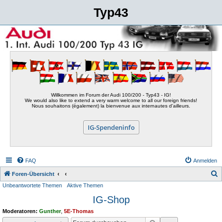
Typ43
Willkommen im Forum der Audi 100/200 - Typ43 - IG!
We would also like to extend a very warm welcome to all our foreign friends!
Nous souhaitons (également) la bienvenue aux internautes d'ailleurs.
IG-Spendeninfo
FAQ
Anmelden
S
Foren-Übersicht
Unbeantwortete Themen
Aktive Themen
u
IG-Shop
c
h
Moderatoren:
Gunther
,
5E-Thomas
e