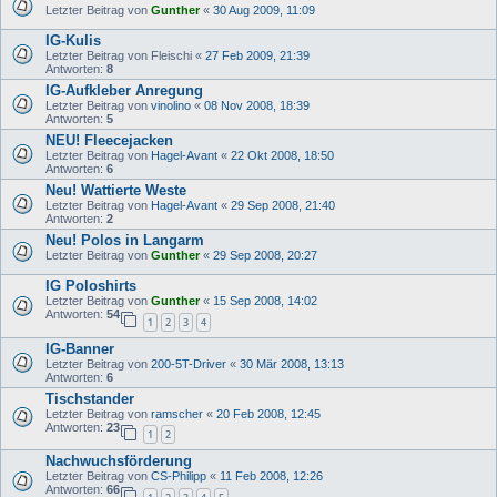
Letzter Beitrag von
Gunther
«
30 Aug 2009, 11:09
IG-Kulis
Letzter Beitrag von
Fleischi
«
27 Feb 2009, 21:39
Antworten:
8
IG-Aufkleber Anregung
Letzter Beitrag von
vinolino
«
08 Nov 2008, 18:39
Antworten:
5
NEU! Fleecejacken
Letzter Beitrag von
Hagel-Avant
«
22 Okt 2008, 18:50
Antworten:
6
Neu! Wattierte Weste
Letzter Beitrag von
Hagel-Avant
«
29 Sep 2008, 21:40
Antworten:
2
Neu! Polos in Langarm
Letzter Beitrag von
Gunther
«
29 Sep 2008, 20:27
IG Poloshirts
Letzter Beitrag von
Gunther
«
15 Sep 2008, 14:02
Antworten:
54
1
2
3
4
IG-Banner
Letzter Beitrag von
200-5T-Driver
«
30 Mär 2008, 13:13
Antworten:
6
Tischstander
Letzter Beitrag von
ramscher
«
20 Feb 2008, 12:45
Antworten:
23
1
2
Nachwuchsförderung
Letzter Beitrag von
CS-Philipp
«
11 Feb 2008, 12:26
Antworten:
66