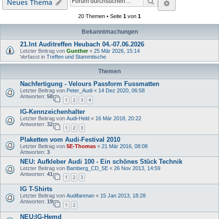
Suche
Erweiterte S
Neues Thema
20 Themen • Seite
1
von
1
Bekanntmachungen
21.Int Auditreffen Heubach 04.-07.06.2026
Letzter Beitrag von
Gunther
«
25 Mär 2026, 15:14
Verfasst in
Treffen und Stammtische
Themen
Nachfertigung - Velours Passform Fussmatten
Letzter Beitrag von
Peter_Audi
«
14 Dez 2020, 06:58
Antworten:
58
1
2
3
4
IG-Kennzeichenhalter
Letzter Beitrag von
Audi-Held
«
16 Mär 2018, 20:22
Antworten:
32
1
2
3
Plaketten vom Audi-Festival 2010
Letzter Beitrag von
5E-Thomas
«
21 Mär 2016, 08:08
Antworten:
3
NEU: Aufkleber Audi 100 - Ein schönes Stück Technik
Letzter Beitrag von
Bamberg_CD_5E
«
26 Nov 2013, 14:59
Antworten:
41
1
2
3
IG T-Shirts
Letzter Beitrag von
Audifanman
«
15 Jan 2013, 18:28
Antworten:
19
1
2
NEU:IG-Hemd