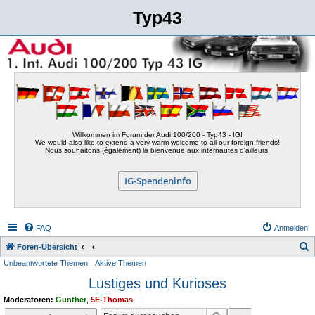
Typ43
Willkommen im Forum der Audi 100/200 - Typ43 - IG!
We would also like to extend a very warm welcome to all our foreign friends!
Nous souhaitons (également) la bienvenue aux internautes d'ailleurs.
IG-Spendeninfo
FAQ
Anmelden
S
Foren-Übersicht
Unbeantwortete Themen
Aktive Themen
u
Lustiges und Kurioses
c
h
Moderatoren:
Gunther
,
5E-Thomas
e