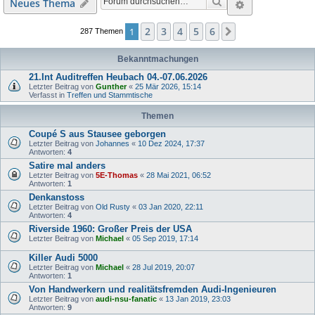
Suche
Erweiterte S
Neues Thema
2
3
4
5
6
1
Nächste
287 Themen
Bekanntmachungen
21.Int Auditreffen Heubach 04.-07.06.2026
Letzter Beitrag von
Gunther
«
25 Mär 2026, 15:14
Verfasst in
Treffen und Stammtische
Themen
Coupé S aus Stausee geborgen
Letzter Beitrag von
Johannes
«
10 Dez 2024, 17:37
Antworten:
4
Satire mal anders
Letzter Beitrag von
5E-Thomas
«
28 Mai 2021, 06:52
Antworten:
1
Denkanstoss
Letzter Beitrag von
Old Rusty
«
03 Jan 2020, 22:11
Antworten:
4
Riverside 1960: Großer Preis der USA
Letzter Beitrag von
Michael
«
05 Sep 2019, 17:14
Killer Audi 5000
Letzter Beitrag von
Michael
«
28 Jul 2019, 20:07
Antworten:
1
Von Handwerkern und realitätsfremden Audi-Ingenieuren
Letzter Beitrag von
audi-nsu-fanatic
«
13 Jan 2019, 23:03
Antworten:
9