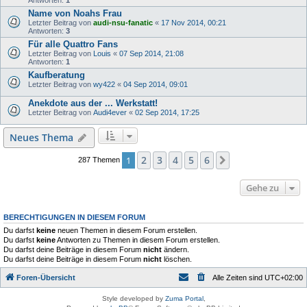
Name von Noahs Frau
Letzter Beitrag von
audi-nsu-fanatic
«
17 Nov 2014, 00:21
Antworten:
3
Für alle Quattro Fans
Letzter Beitrag von
Louis
«
07 Sep 2014, 21:08
Antworten:
1
Kaufberatung
Letzter Beitrag von
wy422
«
04 Sep 2014, 09:01
Anekdote aus der ... Werkstatt!
Letzter Beitrag von
Audi4ever
«
02 Sep 2014, 17:25
Neues Thema
2
3
4
5
6
1
Nächste
287 Themen
Gehe zu
BERECHTIGUNGEN IN DIESEM FORUM
Du darfst
keine
neuen Themen in diesem Forum erstellen.
Du darfst
keine
Antworten zu Themen in diesem Forum erstellen.
Du darfst deine Beiträge in diesem Forum
nicht
ändern.
Du darfst deine Beiträge in diesem Forum
nicht
löschen.
Foren-Übersicht
Alle Zeiten sind
UTC+02:00
Style developed by
Zuma Portal
,