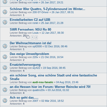
Letzter Beitrag von
ronin
«
26 Jan 2017, 19:21
Schöner 80er Quattro, 5-Zylindersound im Winter...
Letzter Beitrag von
200-5T-Driver
«
26 Jan 2017, 08:31
Antworten:
1
Einstellarbeiten C2 auf U2B
Letzter Beitrag von
ronin
«
25 Jan 2017, 21:28
SWR Fernsehen: NSU Ro 80
Letzter Beitrag von
Louis
«
12 Jan 2017, 06:30
Antworten:
25
1
2
Der Weihnachtsmann ist da!
Letzter Beitrag von
spf2000
«
02 Dez 2016, 08:46
Antworten:
1
Das ewige Umweltproblem
Letzter Beitrag von
220v
«
21 Okt 2016, 16:54
Antworten:
2
Ersatzteilversorgung
Letzter Beitrag von
wy422
«
19 Sep 2016, 08:45
Antworten:
4
ein schöner Song, eine schöne Stadt und eine fantastische
Straße
Letzter Beitrag von
audi-nsu-fanatic
«
04 Aug 2016, 23:46
an die Hessen hier im Forum: Werner Reincke wird 70!
Letzter Beitrag von
quattro20v
«
03 Jul 2016, 01:02
Antworten:
4
Ach so geht das.....
Letzter Beitrag von
200T
«
02 Mär 2016, 18:52
Antworten:
4