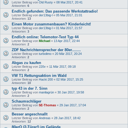
Letzter Beitrag von
Old Rusty
«
08 Mai 2017, 20:41
Antworten:
6
Endlich gefunden: Das passende Werkstattradio!
Letzter Beitrag von
der13big-l
«
05 Mai 2017, 21:01
Antworten:
13
Einen Motor zusammenbauen? Kinderleicht!
Letzter Beitrag von
der13big-l
«
01 Mai 2017, 21:57
Antworten:
3
Endlich online: Telemotor-Test Typ 44
Letzter Beitrag von
Michael
«
13 Apr 2017, 22:44
Antworten:
2
ZDF Nachrichtensprecher der 80er........
Letzter Beitrag von
turbolimo
«
20 Mär 2017, 20:24
Antworten:
2
Abgas zu kaufen
Letzter Beitrag von
220v
«
11 Mär 2017, 09:18
Antworten:
2
VW T1 Rettungsaktion im Wald
Letzter Beitrag von
Hacki 200
«
02 Mär 2017, 15:25
Antworten:
10
typ 43 in der 7. Sinn
Letzter Beitrag von
manilagrün
«
30 Jan 2017, 19:58
Antworten:
2
Schaumschläger
Letzter Beitrag von
5E-Thomas
«
29 Jan 2017, 17:04
Antworten:
2
Besser angeschnallt
Letzter Beitrag von
Andreas
«
28 Jan 2017, 18:42
Antworten:
12
80erQ (2-Türer!) im Gelände