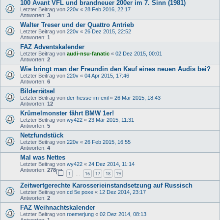
100 Avant VFL und brandneuer 200er im 7. Sinn (1981)
Letzter Beitrag von
220v
«
28 Feb 2016, 22:17
Antworten:
3
Walter Treser und der Quattro Antrieb
Letzter Beitrag von
220v
«
26 Dez 2015, 22:52
Antworten:
1
FAZ Adventskalender
Letzter Beitrag von
audi-nsu-fanatic
«
02 Dez 2015, 00:01
Antworten:
2
Wie bringt man der Freundin den Kauf eines neuen Audis bei?
Letzter Beitrag von
220v
«
04 Apr 2015, 17:46
Antworten:
6
Bilderrätsel
Letzter Beitrag von
der-hesse-im-exil
«
26 Mär 2015, 18:43
Antworten:
12
Krümelmonster fährt BMW 1er!
Letzter Beitrag von
wy422
«
23 Mär 2015, 11:31
Antworten:
5
Netzfundstück
Letzter Beitrag von
220v
«
26 Feb 2015, 16:55
Antworten:
4
Mal was Nettes
Letzter Beitrag von
wy422
«
24 Dez 2014, 11:14
Antworten:
278
1
16
17
18
19
…
Zeitwertgerechte Karosserieinstandsetzung auf Russisch
Letzter Beitrag von
cd 5e poxe
«
12 Dez 2014, 23:17
Antworten:
2
FAZ Weihnachtskalender
Letzter Beitrag von
roemerjung
«
02 Dez 2014, 08:13
Antworten:
1