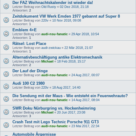
Der FAZ Weihnachtskalender ist wieder da!
Letzter Beitrag von
Old Rusty
«
02 Dez 2018, 21:18
Antworten:
2
Zeitdokument VW Werk Emden 1977 gebannt auf Super 8
Letzter Beitrag von
220v
«
10 Nov 2018, 09:08
Antworten:
1
Emblem 4+E
Letzter Beitrag von
audi-nsu-fanatic
«
29 Apr 2018, 10:54
Antworten:
1
Rätsel: Lost Place
Letzter Beitrag von
audi-zwickau
«
22 Mär 2018, 21:07
Antworten:
1
Alternativbeschäftigung antike Elektromechanik
Letzter Beitrag von
Michael
«
18 Feb 2018, 15:17
Antworten:
2
Der Lauf der Dinge
Letzter Beitrag von
audi-nsu-fanatic
«
24 Aug 2017, 00:07
Audi 100 C2 1980
Letzter Beitrag von
220v
«
18 Aug 2017, 14:40
Die Sendung mit der Maus - Wie entsteht ein Feuerwehrauto?
Letzter Beitrag von
audi-nsu-fanatic
«
14 Aug 2017, 08:04
SWR Doku Nürburgring vs. Hockenheimring
Letzter Beitrag von
Michael
«
20 Jun 2017, 23:08
Antworten:
3
Crash Test mit Lego Technic Porsche 911 GT3
Letzter Beitrag von
audi-nsu-fanatic
«
23 Mai 2017, 22:34
Automobile Ärgernisse