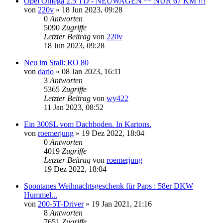
Opel Omega 2.5 TD - NEUWAGEN ** NUR 67 KM !!!
von
220v
»
18 Jun 2023, 09:28
0
Antworten
5090
Zugriffe
Letzter Beitrag
von
220v
18 Jun 2023, 09:28
Neu im Stall: RO 80
von
dario
»
08 Jan 2023, 16:11
3
Antworten
5365
Zugriffe
Letzter Beitrag
von
wy422
11 Jan 2023, 08:52
Ein 300SL vom Dachboden. In Kartons.
von
roemerjung
»
19 Dez 2022, 18:04
0
Antworten
4019
Zugriffe
Letzter Beitrag
von
roemerjung
19 Dez 2022, 18:04
Spontanes Weihnachtsgeschenk für Paps : 58er DKW
Hummel...
von
200-5T-Driver
»
19 Jan 2021, 21:16
8
Antworten
7651
Zugriffe