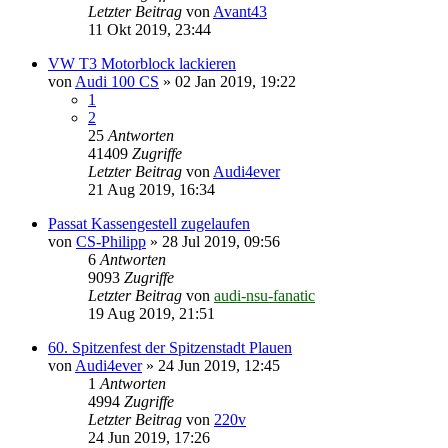
Letzter Beitrag
von
Avant43
11 Okt 2019, 23:44
VW T3 Motorblock lackieren
von
Audi 100 CS
»
02 Jan 2019, 19:22
1
2
25
Antworten
41409
Zugriffe
Letzter Beitrag
von
Audi4ever
21 Aug 2019, 16:34
Passat Kassengestell zugelaufen
von
CS-Philipp
»
28 Jul 2019, 09:56
6
Antworten
9093
Zugriffe
Letzter Beitrag
von
audi-nsu-fanatic
19 Aug 2019, 21:51
60. Spitzenfest der Spitzenstadt Plauen
von
Audi4ever
»
24 Jun 2019, 12:45
1
Antworten
4994
Zugriffe
Letzter Beitrag
von
220v
24 Jun 2019, 17:26