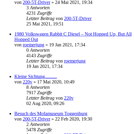
von
200-5T-Driver
»
24 Mai 2021, 19:34
3
Antworten
4231
Zugriffe
Letzter Beitrag
von
200-5T-Driver
25 Mai 2021, 19:51
1980 Volkswagen Rabbit C Diesel – Not Hopped Up, But All
Hopped Out
von
roemerjung
»
19 Jan 2021, 17:34
0
Antworten
4143
Zugriffe
Letzter Beitrag
von
roemerjung
19 Jan 2021, 17:34
Kleine Sichtung..........
von
220v
»
17 Mai 2020, 10:49
8
Antworten
7917
Zugriffe
Letzter Beitrag
von
220v
02 Aug 2020, 09:26
Besuch des Mofamuseum Toggenburg
von
200-5T-Driver
»
22 Feb 2020, 19:30
2
Antworten
5478
Zugriffe