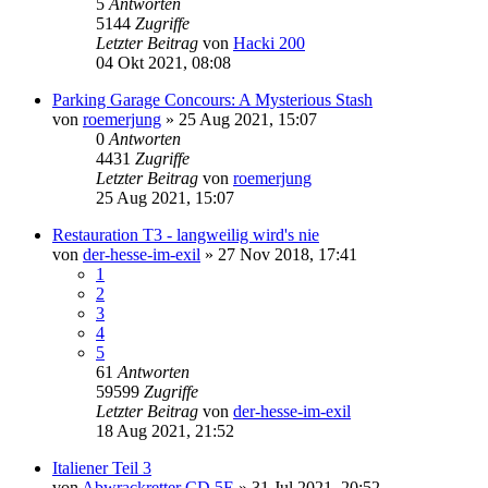
5
Antworten
5144
Zugriffe
Letzter Beitrag
von
Hacki 200
04 Okt 2021, 08:08
Parking Garage Concours: A Mysterious Stash
von
roemerjung
»
25 Aug 2021, 15:07
0
Antworten
4431
Zugriffe
Letzter Beitrag
von
roemerjung
25 Aug 2021, 15:07
Restauration T3 - langweilig wird's nie
von
der-hesse-im-exil
»
27 Nov 2018, 17:41
1
2
3
4
5
61
Antworten
59599
Zugriffe
Letzter Beitrag
von
der-hesse-im-exil
18 Aug 2021, 21:52
Italiener Teil 3
von
Abwrackretter CD 5E
»
31 Jul 2021, 20:52