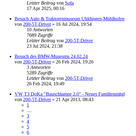
Letzter Beitrag
von
Sofa
17 Apr 2025, 00:16
Besuch Auto & Traktorenmuseum Uhldingen-Mühlhofen
von
200-5T-Driver
»
16 Jul 2024, 19:54
10
Antworten
7689
Zugriffe
Letzter Beitrag
von
200-5T-Driver
23 Jul 2024, 21:38
Besuch des BMW-Museums 24.02.24
von
200-5T-Driver
»
26 Feb 2024, 19:26
3
Antworten
5289
Zugriffe
Letzter Beitrag
von
200-5T-Driver
26 Feb 2024, 19:49
VW T3 DoKa "Bauschlampe 2.0" - Neues Familienmitgl
von
200-5T-Driver
»
21 Apr 2013, 08:43
1
…
3
4
5
6