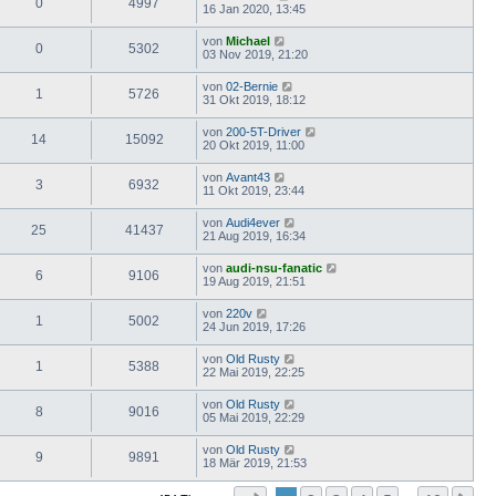
0
4997
16 Jan 2020, 13:45
von
Michael
0
5302
03 Nov 2019, 21:20
von
02-Bernie
1
5726
31 Okt 2019, 18:12
von
200-5T-Driver
14
15092
20 Okt 2019, 11:00
von
Avant43
3
6932
11 Okt 2019, 23:44
von
Audi4ever
25
41437
21 Aug 2019, 16:34
von
audi-nsu-fanatic
6
9106
19 Aug 2019, 21:51
von
220v
1
5002
24 Jun 2019, 17:26
von
Old Rusty
1
5388
22 Mai 2019, 22:25
von
Old Rusty
8
9016
05 Mai 2019, 22:29
von
Old Rusty
9
9891
18 Mär 2019, 21:53