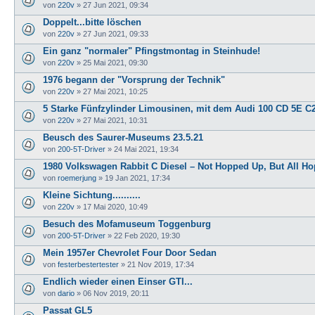
von
220v
»
27 Jun 2021, 09:34
Doppelt...bitte löschen
von
220v
»
27 Jun 2021, 09:33
Ein ganz "normaler" Pfingstmontag in Steinhude!
von
220v
»
25 Mai 2021, 09:30
1976 begann der "Vorsprung der Technik"
von
220v
»
27 Mai 2021, 10:25
5 Starke Fünfzylinder Limousinen, mit dem Audi 100 CD 5E C
von
220v
»
27 Mai 2021, 10:31
Beusch des Saurer-Museums 23.5.21
von
200-5T-Driver
»
24 Mai 2021, 19:34
1980 Volkswagen Rabbit C Diesel – Not Hopped Up, But All H
von
roemerjung
»
19 Jan 2021, 17:34
Kleine Sichtung..........
von
220v
»
17 Mai 2020, 10:49
Besuch des Mofamuseum Toggenburg
von
200-5T-Driver
»
22 Feb 2020, 19:30
Mein 1957er Chevrolet Four Door Sedan
von
festerbestertester
»
21 Nov 2019, 17:34
Endlich wieder einen Einser GTI...
von
dario
»
06 Nov 2019, 20:11
Passat GL5