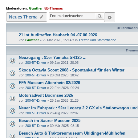
Moderatoren:
Gunther
,
5E-Thomas
Suche
Erweiterte
Neues Thema
Bekanntmach
21.Int Auditreffen Heubach 04.-07.06.2026
von
Gunther
»
25 Mär 2026, 15:14
» in
Treffen und Stammtische
Themen
Neuzugang : 95er Yamaha SR125 ...
von
200-5T-Driver
»
09 Jan 2021, 20:05
Skoda Octavia Scout 2008 - Spontankauf für den Winter
von
200-5T-Driver
»
28 Okt 2023, 18:42
FFA Museum Altenrhein 02/2026
von
200-5T-Driver
»
22 Feb 2026, 09:24
Motorradwelt Bodrnsee 2026
von
200-5T-Driver
»
26 Jan 2026, 21:25
Neuer im Fuhrpark : 92er Legacy 2.2 GX als Stationwagon und 
von
200-5T-Driver
»
26 Aug 2022, 22:07
Besuch im Saurer Museum 2025
von
200-5T-Driver
»
30 Mär 2025, 08:15
Besuch Auto & Traktorenmuseum Uhldingen-Mühlhofen