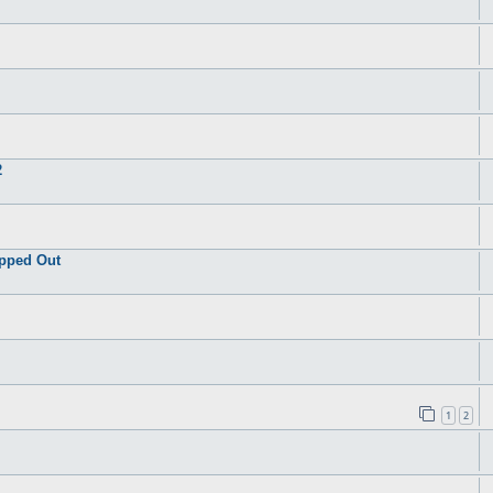
2
opped Out
1
2