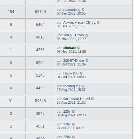
04 Feb 2022, 20:30
von
roemerjung
154
98740
03 Jan 2022, 20:05
von
Abwrackretter CD 5E
8
6404
07 Dez 2021, 15:23
von
200-5T-Driver
4
4916
06 Nov 2021, 22:47
von
Michael
1
4356
06 Nov 2021, 11:58
von
200-5T-Driver
5
6224
24 Okt 2021, 21:39
von
Hacki 200
5
5148
04 Okt 2021, 08:08
von
roemerjung
0
4436
25 Aug 2021, 15:07
von
der-hesse-im-exil
61
59648
18 Aug 2021, 21:52
von
220v
2
3949
01 Aug 2021, 09:30
von
220v
2
4561
27 Jul 2021, 09:15
von
220v
0
4090