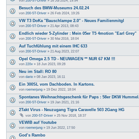
von
200-5T-Driver
»
16 Jul 2024, 19:54
Besuch des BMW-Museums 24.02.24
von
200-5T-Driver
»
26 Feb 2024, 19:26
VW T3 DoKa "Bauschlampe 2.0" - Neues Familienmitgl
von
200-5T-Driver
»
21 Apr 2013, 08:43
Endlich wieder 5-Zylinder : Mein 05er T5 4motion "Earl Grey"
von
200-5T-Driver
»
30 Mai 2016, 18:04
Auf Tuchfühlung mit einem IHC 633
von
200-5T-Driver
»
21 Aug 2023, 22:07
Opel Omega 2.5 TD - NEUWAGEN ** NUR 67 KM !!!
von
220v
»
18 Jun 2023, 09:28
Neu im Stall: RO 80
von
dario
»
08 Jan 2023, 16:11
Ein 300SL vom Dachboden. In Kartons.
von
roemerjung
»
19 Dez 2022, 18:04
Spontanes Weihnachtsgeschenk für Paps : 58er DKW Hummel.
von
200-5T-Driver
»
19 Jan 2021, 21:16
2Takt Virus - Neuzugang Tigra Caravelle 503 2Gang HG
von
200-5T-Driver
»
25 Nov 2018, 18:37
VEWIB auf Youtube
von
roemerjung
»
19 Jun 2022, 17:50
God’s Rambo