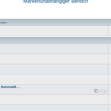
Markenunabhängiger Bereich
 Suche
ungen
Automatik ...
1
2