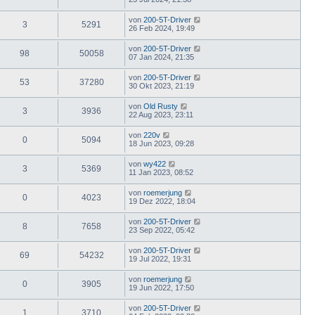
von
200-5T-Driver
3
5291
26 Feb 2024, 19:49
von
200-5T-Driver
98
50058
07 Jan 2024, 21:35
von
200-5T-Driver
53
37280
30 Okt 2023, 21:19
von
Old Rusty
3
3936
22 Aug 2023, 23:11
von
220v
0
5094
18 Jun 2023, 09:28
von
wy422
3
5369
11 Jan 2023, 08:52
von
roemerjung
0
4023
19 Dez 2022, 18:04
von
200-5T-Driver
8
7658
23 Sep 2022, 05:42
von
200-5T-Driver
69
54232
19 Jul 2022, 19:31
von
roemerjung
0
3905
19 Jun 2022, 17:50
von
200-5T-Driver
1
3710