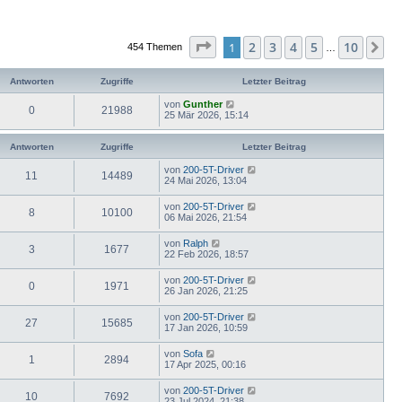
Seite
1
von
10
2
3
4
5
10
1
Nä
454 Themen
…
Antworten
Zugriffe
Letzter Beitrag
von
Gunther
0
21988
25 Mär 2026, 15:14
Antworten
Zugriffe
Letzter Beitrag
von
200-5T-Driver
11
14489
24 Mai 2026, 13:04
von
200-5T-Driver
8
10100
06 Mai 2026, 21:54
von
Ralph
3
1677
22 Feb 2026, 18:57
von
200-5T-Driver
0
1971
26 Jan 2026, 21:25
von
200-5T-Driver
27
15685
17 Jan 2026, 10:59
von
Sofa
1
2894
17 Apr 2025, 00:16
von
200-5T-Driver
10
7692
23 Jul 2024, 21:38