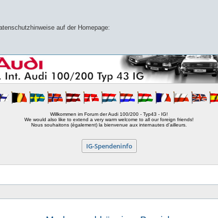
 Datenschutzhinweise auf der Homepage:
Willkommen im Forum der Audi 100/200 - Typ43 - IG!
We would also like to extend a very warm welcome to all our foreign friends!
Nous souhaitons (également) la bienvenue aux internautes d'ailleurs.
IG-Spendeninfo