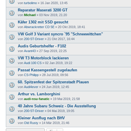
von
turbolimo
»
16 Jan 2020, 13:45
Reparatur Maserati 3200 GT
von
Michael
»
03 Nov 2019, 21:20
Käfer 1302 mit SSD gesucht
von
Abwrackretter CD 5E
»
20 Okt 2019, 18:41
VW Golf 3 Variant syncro `95 "Schneewittchen"
von
200-5T-Driver
»
21 Okt 2017, 16:44
Audis Geburtshelfer - F102
von
Avant43
»
27 Sep 2019, 22:25
VW T3 Motorblock lackieren
von
Audi 100 CS
»
02 Jan 2019, 19:22
Passat Kassengestell zugelaufen
von
CS-Philipp
»
28 Jul 2019, 09:56
60. Spitzenfest der Spitzenstadt Plauen
von
Audi4ever
»
24 Jun 2019, 12:45
Arthur vs. Lamborghini
von
audi-nsu-fanatic
»
19 Mai 2019, 21:58
40 Jahre Subaru Schweiz - Die Ausstellung
von
200-5T-Driver
»
04 Mai 2019, 19:05
Kleiner Ausflug nach BHV
von
Old Rusty
»
14 Mär 2019, 21:46