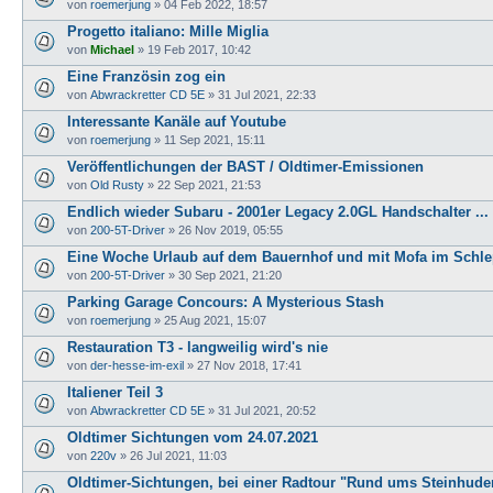
von
roemerjung
»
04 Feb 2022, 18:57
Progetto italiano: Mille Miglia
von
Michael
»
19 Feb 2017, 10:42
Eine Französin zog ein
von
Abwrackretter CD 5E
»
31 Jul 2021, 22:33
Interessante Kanäle auf Youtube
von
roemerjung
»
11 Sep 2021, 15:11
Veröffentlichungen der BAST / Oldtimer-Emissionen
von
Old Rusty
»
22 Sep 2021, 21:53
Endlich wieder Subaru - 2001er Legacy 2.0GL Handschalter ...
von
200-5T-Driver
»
26 Nov 2019, 05:55
Eine Woche Urlaub auf dem Bauernhof und mit Mofa im Schl
von
200-5T-Driver
»
30 Sep 2021, 21:20
Parking Garage Concours: A Mysterious Stash
von
roemerjung
»
25 Aug 2021, 15:07
Restauration T3 - langweilig wird's nie
von
der-hesse-im-exil
»
27 Nov 2018, 17:41
Italiener Teil 3
von
Abwrackretter CD 5E
»
31 Jul 2021, 20:52
Oldtimer Sichtungen vom 24.07.2021
von
220v
»
26 Jul 2021, 11:03
Oldtimer-Sichtungen, bei einer Radtour "Rund ums Steinhude