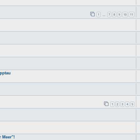
1
7
8
9
10
11
…
epptau
1
2
3
4
5
r Meer"!