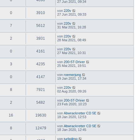
27 Jun 2021, 09:34
von
220v
0
3910
27 Jun 2021, 09:33
von
220v
7
5612
31 Mai 2021, 16:28
von
220v
2
3931
28 Mai 2021, 08:49
von
220v
0
4161
27 Mai 2021, 10:31
von
200-5T-Driver
3
4235
25 Mai 2021, 19:51
von
roemerjung
0
4147
19 Jan 2021, 17:34
von
220v
8
7921
02 Aug 2020, 09:26
von
200-5T-Driver
2
5482
23 Feb 2020, 10:23
von
Abwrackretter CD 5E
16
19630
18 Jan 2020, 12:53
von
Abwrackretter CD 5E
8
12479
18 Jan 2020, 12:45
von
turbolimo