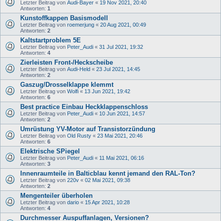
Letzter Beitrag von
Audi-Bayer
«
19 Nov 2021, 20:40
Antworten:
1
Kunstoffkappen Basismodell
Letzter Beitrag von
roemerjung
«
20 Aug 2021, 00:49
Antworten:
2
Kaltstartproblem 5E
Letzter Beitrag von
Peter_Audi
«
31 Jul 2021, 19:32
Antworten:
4
Zierleisten Front-/Heckscheibe
Letzter Beitrag von
Audi-Held
«
23 Jul 2021, 14:45
Antworten:
2
Gaszug/Drosselklappe klemmt
Letzter Beitrag von
Wolfi
«
13 Jun 2021, 19:42
Antworten:
6
Best practice Einbau Heckklappenschloss
Letzter Beitrag von
Peter_Audi
«
10 Jun 2021, 14:57
Antworten:
2
Umrüstung YV-Motor auf Transistorzündung
Letzter Beitrag von
Old Rusty
«
23 Mai 2021, 20:46
Antworten:
6
Elektrische SPiegel
Letzter Beitrag von
Peter_Audi
«
11 Mai 2021, 06:16
Antworten:
3
Innenraumteile in Balticblau kennt jemand den RAL-Ton?
Letzter Beitrag von
220v
«
02 Mai 2021, 09:38
Antworten:
2
Mengenteiler überholen
Letzter Beitrag von
dario
«
15 Apr 2021, 10:28
Antworten:
4
Durchmesser Auspuffanlagen, Versionen?