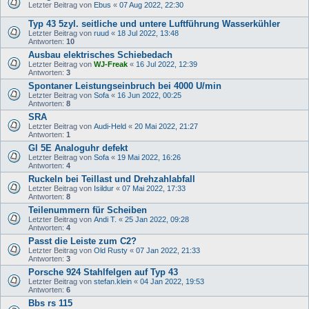
Letzter Beitrag von
Ebus
«
07 Aug 2022, 22:30
Typ 43 5zyl. seitliche und untere Luftführung Wasserkühler
Letzter Beitrag von
ruud
«
18 Jul 2022, 13:48
Antworten:
10
Ausbau elektrisches Schiebedach
Letzter Beitrag von
WJ-Freak
«
16 Jul 2022, 12:39
Antworten:
3
Spontaner Leistungseinbruch bei 4000 U/min
Letzter Beitrag von
Sofa
«
16 Jun 2022, 00:25
Antworten:
8
SRA
Letzter Beitrag von
Audi-Held
«
20 Mai 2022, 21:27
Antworten:
1
Gl 5E Analoguhr defekt
Letzter Beitrag von
Sofa
«
19 Mai 2022, 16:26
Antworten:
4
Ruckeln bei Teillast und Drehzahlabfall
Letzter Beitrag von
Isildur
«
07 Mai 2022, 17:33
Antworten:
8
Teilenummern für Scheiben
Letzter Beitrag von
Andi T.
«
25 Jan 2022, 09:28
Antworten:
4
Passt die Leiste zum C2?
Letzter Beitrag von
Old Rusty
«
07 Jan 2022, 21:33
Antworten:
3
Porsche 924 Stahlfelgen auf Typ 43
Letzter Beitrag von
stefan.klein
«
04 Jan 2022, 19:53
Antworten:
6
Bbs rs 115