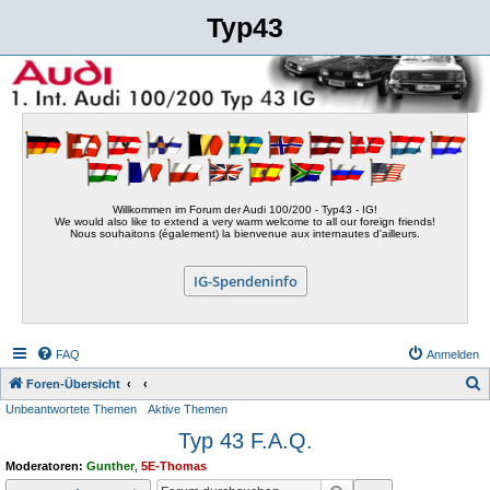
Typ43
Willkommen im Forum der Audi 100/200 - Typ43 - IG!
We would also like to extend a very warm welcome to all our foreign friends!
Nous souhaitons (également) la bienvenue aux internautes d'ailleurs.
IG-Spendeninfo
FAQ
Anmelden
S
Foren-Übersicht
Unbeantwortete Themen
Aktive Themen
u
Typ 43 F.A.Q.
c
h
Moderatoren:
Gunther
,
5E-Thomas
e