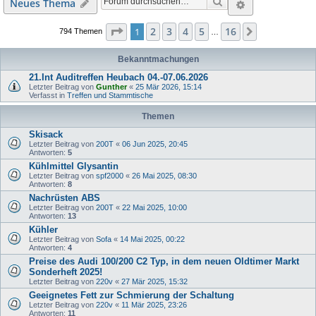
Suche
Erweiterte S
Neues Thema
Seite
1
von
16
2
3
4
5
16
1
Nächste
794 Themen
…
Bekanntmachungen
21.Int Auditreffen Heubach 04.-07.06.2026
Letzter Beitrag von
Gunther
«
25 Mär 2026, 15:14
Verfasst in
Treffen und Stammtische
Themen
Skisack
Letzter Beitrag von
200T
«
06 Jun 2025, 20:45
Antworten:
5
Kühlmittel Glysantin
Letzter Beitrag von
spf2000
«
26 Mai 2025, 08:30
Antworten:
8
Nachrüsten ABS
Letzter Beitrag von
200T
«
22 Mai 2025, 10:00
Antworten:
13
Kühler
Letzter Beitrag von
Sofa
«
14 Mai 2025, 00:22
Antworten:
4
Preise des Audi 100/200 C2 Typ, in dem neuen Oldtimer Markt
Sonderheft 2025!
Letzter Beitrag von
220v
«
27 Mär 2025, 15:32
Geeignetes Fett zur Schmierung der Schaltung
Letzter Beitrag von
220v
«
11 Mär 2025, 23:26
Antworten:
11