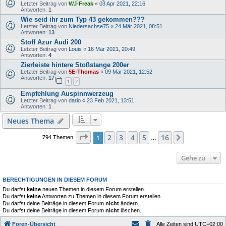
Letzter Beitrag von
WJ-Freak
«
03 Apr 2021, 22:16
Antworten:
1
Wie seid ihr zum Typ 43 gekommen???
Letzter Beitrag von
Niedersachse75
«
24 Mär 2021, 08:51
Antworten:
13
Stoff Azur Audi 200
Letzter Beitrag von
Louis
«
16 Mär 2021, 20:49
Antworten:
4
Zierleiste hintere Stoßstange 200er
Letzter Beitrag von
5E-Thomas
«
09 Mär 2021, 12:52
Antworten:
17
1
2
Empfehlung Auspinnwerzeug
Letzter Beitrag von
dario
«
23 Feb 2021, 13:51
Antworten:
1
Neues Thema
Seite
1
von
16
2
3
4
5
16
1
Nächste
794 Themen
…
Gehe zu
BERECHTIGUNGEN IN DIESEM FORUM
Du darfst
keine
neuen Themen in diesem Forum erstellen.
Du darfst
keine
Antworten zu Themen in diesem Forum erstellen.
Du darfst deine Beiträge in diesem Forum
nicht
ändern.
Du darfst deine Beiträge in diesem Forum
nicht
löschen.
Foren-Übersicht
Alle Zeiten sind
UTC+02:00