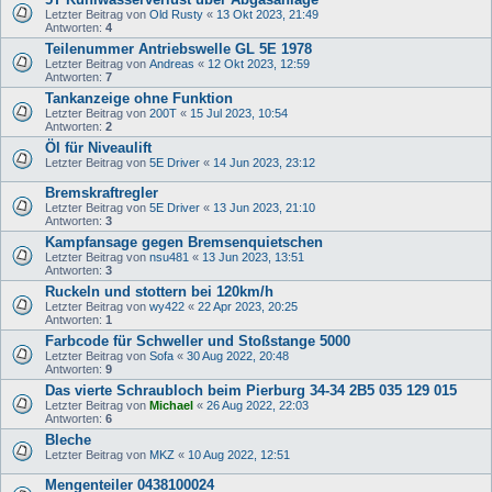
Letzter Beitrag von
Old Rusty
«
13 Okt 2023, 21:49
Antworten:
4
Teilenummer Antriebswelle GL 5E 1978
Letzter Beitrag von
Andreas
«
12 Okt 2023, 12:59
Antworten:
7
Tankanzeige ohne Funktion
Letzter Beitrag von
200T
«
15 Jul 2023, 10:54
Antworten:
2
Öl für Niveaulift
Letzter Beitrag von
5E Driver
«
14 Jun 2023, 23:12
Bremskraftregler
Letzter Beitrag von
5E Driver
«
13 Jun 2023, 21:10
Antworten:
3
Kampfansage gegen Bremsenquietschen
Letzter Beitrag von
nsu481
«
13 Jun 2023, 13:51
Antworten:
3
Ruckeln und stottern bei 120km/h
Letzter Beitrag von
wy422
«
22 Apr 2023, 20:25
Antworten:
1
Farbcode für Schweller und Stoßstange 5000
Letzter Beitrag von
Sofa
«
30 Aug 2022, 20:48
Antworten:
9
Das vierte Schraubloch beim Pierburg 34-34 2B5 035 129 015
Letzter Beitrag von
Michael
«
26 Aug 2022, 22:03
Antworten:
6
Bleche
Letzter Beitrag von
MKZ
«
10 Aug 2022, 12:51
Mengenteiler 0438100024