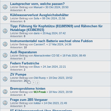
Lautsprecher vorn, welche passen?
Letzter Beitrag von
Manuel
«
30 Okt 2024, 20:50
Antworten:
4
Küklwasserverlust Ausgleichsbehälter
Letzter Beitrag von
Sofa
«
08 Okt 2024, 21:56
Antworten:
6
Tipp: Führung für Kopfstütze (811885969) und Rähmchen für
Hutablage (433863915)
Letzter Beitrag von
dario
«
20 Aug 2024, 07:42
Antworten:
8
Instrumententafel nach Batterie wechsel ohne Fuktion
Letzter Beitrag von
CarstenT.
«
17 Mai 2024, 14:36
Antworten:
10
Audi Reparaturen
Letzter Beitrag von
Abwrackretter CD 5E
«
18 Feb 2024, 08:49
Antworten:
2
Federn Farbstriche
Letzter Beitrag von
Ebus
«
24 Jan 2024, 22:21
Antworten:
2
ZV Pumpe
Letzter Beitrag von
Old Rusty
«
19 Dez 2023, 19:52
Antworten:
26
1
2
Bremsprobleme hinten
Letzter Beitrag von
WJ-Freak
«
18 Nov 2023, 20:59
Antworten:
4
Frage zum 2B5 Vergaser
Letzter Beitrag von
Isildur
«
14 Okt 2023, 21:49
Antworten:
3
5T Kühlwasserverlust über Abgasanlage