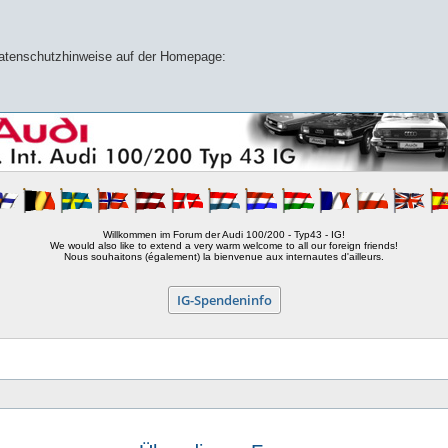
 Datenschutzhinweise auf der Homepage:
Willkommen im Forum der Audi 100/200 - Typ43 - IG!
We would also like to extend a very warm welcome to all our foreign friends!
Nous souhaitons (également) la bienvenue aux internautes d'ailleurs.
IG-Spendeninfo