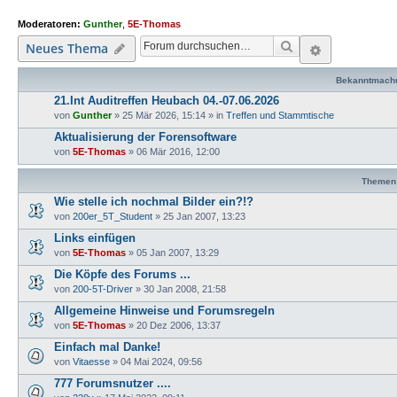
Moderatoren:
Gunther
,
5E-Thomas
Suche
Erweiterte
Neues Thema
Bekanntmach
21.Int Auditreffen Heubach 04.-07.06.2026
von
Gunther
»
25 Mär 2026, 15:14
» in
Treffen und Stammtische
Aktualisierung der Forensoftware
von
5E-Thomas
»
06 Mär 2016, 12:00
Themen
Wie stelle ich nochmal Bilder ein?!?
von
200er_5T_Student
»
25 Jan 2007, 13:23
Links einfügen
von
5E-Thomas
»
05 Jan 2007, 13:29
Die Köpfe des Forums ...
von
200-5T-Driver
»
30 Jan 2008, 21:58
Allgemeine Hinweise und Forumsregeln
von
5E-Thomas
»
20 Dez 2006, 13:37
Einfach mal Danke!
von
Vitaesse
»
04 Mai 2024, 09:56
777 Forumsnutzer ....