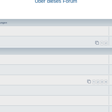
Über dieses Forum
 Suche
ungen
1
2
1
2
3
4