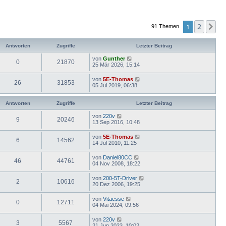
2
1
Nä
91 Themen
Antworten
Zugriffe
Letzter Beitrag
von
Gunther
0
21870
25 Mär 2026, 15:14
von
5E-Thomas
26
31853
05 Jul 2019, 06:38
Antworten
Zugriffe
Letzter Beitrag
von
220v
9
20246
13 Sep 2016, 10:48
von
5E-Thomas
6
14562
14 Jul 2010, 11:25
von
Daniel80CC
46
44761
04 Nov 2008, 18:22
von
200-5T-Driver
2
10616
20 Dez 2006, 19:25
von
Vitaesse
0
12711
04 Mai 2024, 09:56
von
220v
3
5567
21 Jun 2023, 10:02