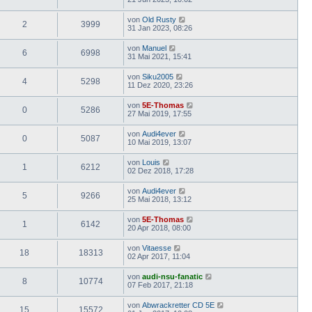
von
Old Rusty
2
3999
31 Jan 2023, 08:26
von
Manuel
6
6998
31 Mai 2021, 15:41
von
Siku2005
4
5298
11 Dez 2020, 23:26
von
5E-Thomas
0
5286
27 Mai 2019, 17:55
von
Audi4ever
0
5087
10 Mai 2019, 13:07
von
Louis
1
6212
02 Dez 2018, 17:28
von
Audi4ever
5
9266
25 Mai 2018, 13:12
von
5E-Thomas
1
6142
20 Apr 2018, 08:00
von
Vitaesse
18
18313
02 Apr 2017, 11:04
von
audi-nsu-fanatic
8
10774
07 Feb 2017, 21:18
von
Abwrackretter CD 5E
15
15572