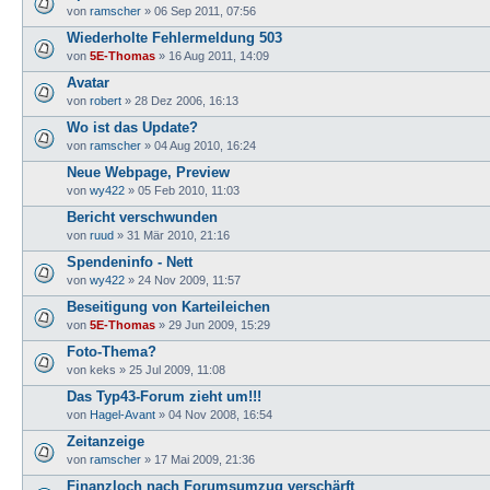
von
ramscher
»
06 Sep 2011, 07:56
Wiederholte Fehlermeldung 503
von
5E-Thomas
»
16 Aug 2011, 14:09
Avatar
von
robert
»
28 Dez 2006, 16:13
Wo ist das Update?
von
ramscher
»
04 Aug 2010, 16:24
Neue Webpage, Preview
von
wy422
»
05 Feb 2010, 11:03
Bericht verschwunden
von
ruud
»
31 Mär 2010, 21:16
Spendeninfo - Nett
von
wy422
»
24 Nov 2009, 11:57
Beseitigung von Karteileichen
von
5E-Thomas
»
29 Jun 2009, 15:29
Foto-Thema?
von
keks
»
25 Jul 2009, 11:08
Das Typ43-Forum zieht um!!!
von
Hagel-Avant
»
04 Nov 2008, 16:54
Zeitanzeige
von
ramscher
»
17 Mai 2009, 21:36
Finanzloch nach Forumsumzug verschärft