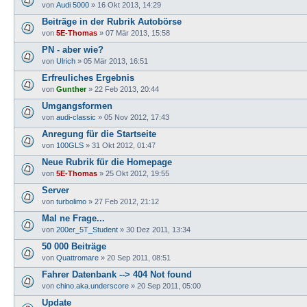
von
Audi 5000
»
16 Okt 2013, 14:29
Beiträge in der Rubrik Autobörse
von
5E-Thomas
»
07 Mär 2013, 15:58
PN - aber wie?
von
Ulrich
»
05 Mär 2013, 16:51
Erfreuliches Ergebnis
von
Gunther
»
22 Feb 2013, 20:44
Umgangsformen
von
audi-classic
»
05 Nov 2012, 17:43
Anregung für die Startseite
von
100GLS
»
31 Okt 2012, 01:47
Neue Rubrik für die Homepage
von
5E-Thomas
»
25 Okt 2012, 19:55
Server
von
turbolimo
»
27 Feb 2012, 21:12
Mal ne Frage...
von
200er_5T_Student
»
30 Dez 2011, 13:34
50 000 Beiträge
von
Quattromare
»
20 Sep 2011, 08:51
Fahrer Datenbank --> 404 Not found
von
chino.aka.underscore
»
20 Sep 2011, 05:00
Update