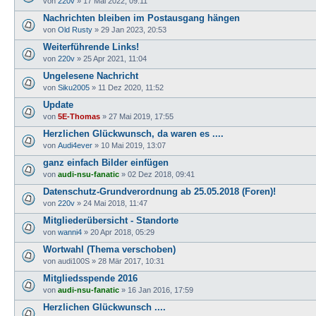
von
220v
»
17 Mai 2022, 09:11
Nachrichten bleiben im Postausgang hängen
von
Old Rusty
»
29 Jan 2023, 20:53
Weiterführende Links!
von
220v
»
25 Apr 2021, 11:04
Ungelesene Nachricht
von
Siku2005
»
11 Dez 2020, 11:52
Update
von
5E-Thomas
»
27 Mai 2019, 17:55
Herzlichen Glückwunsch, da waren es ....
von
Audi4ever
»
10 Mai 2019, 13:07
ganz einfach Bilder einfügen
von
audi-nsu-fanatic
»
02 Dez 2018, 09:41
Datenschutz-Grundverordnung ab 25.05.2018 (Foren)!
von
220v
»
24 Mai 2018, 11:47
Mitgliederübersicht - Standorte
von
wanni4
»
20 Apr 2018, 05:29
Wortwahl (Thema verschoben)
von
audi100S
»
28 Mär 2017, 10:31
Mitgliedsspende 2016
von
audi-nsu-fanatic
»
16 Jan 2016, 17:59
Herzlichen Glückwunsch ....