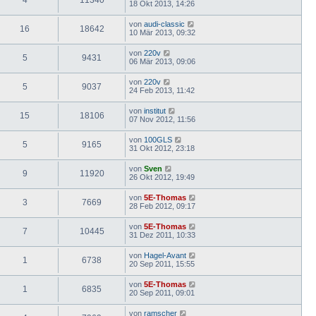
18 Okt 2013, 14:26
von
audi-classic
16
18642
10 Mär 2013, 09:32
von
220v
5
9431
06 Mär 2013, 09:06
von
220v
5
9037
24 Feb 2013, 11:42
von
institut
15
18106
07 Nov 2012, 11:56
von
100GLS
5
9165
31 Okt 2012, 23:18
von
Sven
9
11920
26 Okt 2012, 19:49
von
5E-Thomas
3
7669
28 Feb 2012, 09:17
von
5E-Thomas
7
10445
31 Dez 2011, 10:33
von
Hagel-Avant
1
6738
20 Sep 2011, 15:55
von
5E-Thomas
1
6835
20 Sep 2011, 09:01
von
ramscher