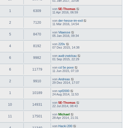
01 Jan 2017, 10:08
von
5E-Thomas
1
6309
11 Apr 2016, 06:59
von
der-hesse-im-exil
2
7120
11 Mär 2016, 14:54
von
Vitaesse
5
8470
05 Jan 2016, 09:34
von
220v
4
8192
07 Dez 2015, 14:38
von
audi-zwickau
6
9982
01 Sep 2015, 22:29
von
cd 5e poxe
6
11779
11 Jun 2015, 07:19
von
Andreas
2
9910
29 Dez 2014, 17:07
von
spf2000
1
10189
24 Aug 2014, 11:53
von
5E-Thomas
10
14931
22 Jul 2014, 08:43
von
Michael
11
17501
28 Apr 2014, 21:31
von
Hacki 200
4
11340