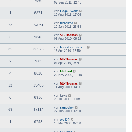
4
7969
07 Sep 2011, 12:45
von
Hagel-Avant
1
6871
16 Aug 2011, 17:04
von
turbolimo
23
24051
12 Jan 2011, 23:54
von
5E-Thomas
3
9843
05 Aug 2010, 09:15
von
festerbestertester
35
33578
16 Apr 2010, 16:50
von
5E-Thomas
2
7605
01 Apr 2010, 07:47
von
Michael
4
8620
26 Nov 2009, 19:19
von
5E-Thomas
12
13485
14 Aug 2009, 14:09
von
keks
0
6316
25 Jul 2009, 11:08
von
ramscher
63
47114
22 Jun 2009, 12:01
von
wy422
1
6753
18 Mai 2009, 07:58
von
Mantu65