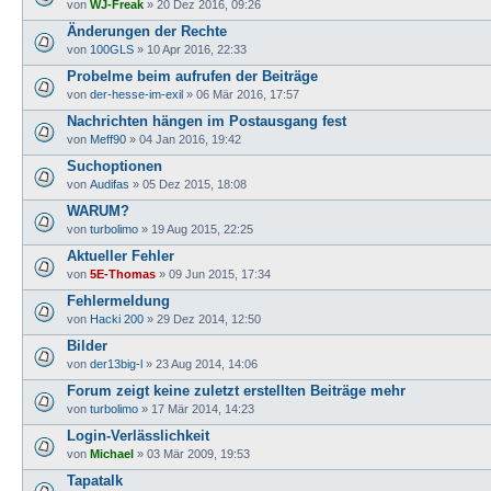
von
WJ-Freak
»
20 Dez 2016, 09:26
Änderungen der Rechte
von
100GLS
»
10 Apr 2016, 22:33
Probelme beim aufrufen der Beiträge
von
der-hesse-im-exil
»
06 Mär 2016, 17:57
Nachrichten hängen im Postausgang fest
von
Meff90
»
04 Jan 2016, 19:42
Suchoptionen
von
Audifas
»
05 Dez 2015, 18:08
WARUM?
von
turbolimo
»
19 Aug 2015, 22:25
Aktueller Fehler
von
5E-Thomas
»
09 Jun 2015, 17:34
Fehlermeldung
von
Hacki 200
»
29 Dez 2014, 12:50
Bilder
von
der13big-l
»
23 Aug 2014, 14:06
Forum zeigt keine zuletzt erstellten Beiträge mehr
von
turbolimo
»
17 Mär 2014, 14:23
Login-Verlässlichkeit
von
Michael
»
03 Mär 2009, 19:53
Tapatalk