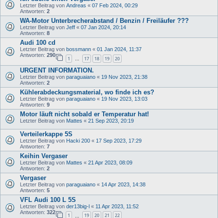
Letzter Beitrag von
Andreas
«
07 Feb 2024, 00:29
Antworten:
2
WA-Motor Unterbrecherabstand / Benzin / Freiläufer ???
Letzter Beitrag von
Jeff
«
07 Jan 2024, 20:14
Antworten:
8
Audi 100 cd
Letzter Beitrag von
bossmann
«
01 Jan 2024, 11:37
Antworten:
290
1
17
18
19
20
…
URGENT INFORMATION.
Letzter Beitrag von
paraguaiano
«
19 Nov 2023, 21:38
Antworten:
2
Kühlerabdeckungsmaterial, wo finde ich es?
Letzter Beitrag von
paraguaiano
«
19 Nov 2023, 13:03
Antworten:
9
Motor läuft nicht sobald er Temperatur hat!
Letzter Beitrag von
Mattes
«
21 Sep 2023, 20:19
Verteilerkappe 5S
Letzter Beitrag von
Hacki 200
«
17 Sep 2023, 17:29
Antworten:
7
Keihin Vergaser
Letzter Beitrag von
Mattes
«
21 Apr 2023, 08:09
Antworten:
2
Vergaser
Letzter Beitrag von
paraguaiano
«
14 Apr 2023, 14:38
Antworten:
5
VFL Audi 100 L 5S
Letzter Beitrag von
der13big-l
«
11 Apr 2023, 11:52
Antworten:
322
1
19
20
21
22
…