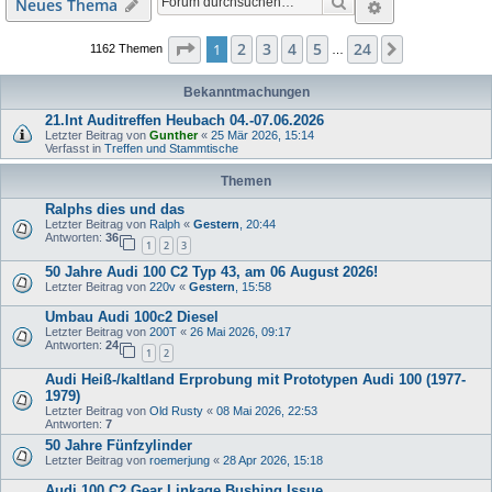
Suche
Erweiterte S
Neues Thema
Seite
1
von
24
2
3
4
5
24
1
Nächste
1162 Themen
…
Bekanntmachungen
21.Int Auditreffen Heubach 04.-07.06.2026
Letzter Beitrag von
Gunther
«
25 Mär 2026, 15:14
Verfasst in
Treffen und Stammtische
Themen
Ralphs dies und das
Letzter Beitrag von
Ralph
«
Gestern
, 20:44
Antworten:
36
1
2
3
50 Jahre Audi 100 C2 Typ 43, am 06 August 2026!
Letzter Beitrag von
220v
«
Gestern
, 15:58
Umbau Audi 100c2 Diesel
Letzter Beitrag von
200T
«
26 Mai 2026, 09:17
Antworten:
24
1
2
Audi Heiß-/kaltland Erprobung mit Prototypen Audi 100 (1977-
1979)
Letzter Beitrag von
Old Rusty
«
08 Mai 2026, 22:53
Antworten:
7
50 Jahre Fünfzylinder
Letzter Beitrag von
roemerjung
«
28 Apr 2026, 15:18
Audi 100 C2 Gear Linkage Bushing Issue