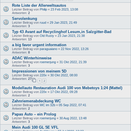
Rote Liste der Allerweltsautos
Letzter Beitrag von
Philip
«
23 Feb 2023, 13:08
Antworten:
2
Servolenkung
Letzter Beitrag von
ruud
«
29 Jan 2023, 21:49
Antworten:
3
Typ 43 Avant auf Recyclinghof Lesum,in Salzgitter-Bad
Letzter Beitrag von
Old Rusty
«
23 Jan 2023, 21:38
Antworten:
13
a big favor urgent information
Letzter Beitrag von
paraguaiano
«
22 Nov 2022, 13:26
Antworten:
8
ADAC Winterhinweise
Letzter Beitrag von
roemerjung
«
31 Okt 2022, 21:39
Antworten:
3
Impressionen von meinem 5D
Letzter Beitrag von
220v
«
30 Okt 2022, 08:00
Antworten:
27
1
2
Modellauto Restauration Audi 100 von Mebetoys 1:24 (Mattel)
Letzter Beitrag von
220v
«
17 Okt 2022, 09:28
Antworten:
2
Zahnriemenabdeckung WC
Letzter Beitrag von
WC im 32b
«
05 Sep 2022, 07:41
Antworten:
2
Papas Auto – ein Prolog
Letzter Beitrag von
roemerjung
«
30 Aug 2022, 13:48
Antworten:
3
Mein Audi 100 GL 5E VFL