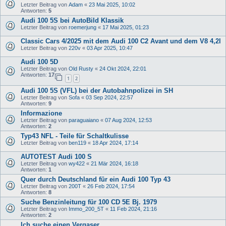
Letzter Beitrag von
Adam
«
23 Mai 2025, 10:02
Antworten:
5
Audi 100 5S bei AutoBild Klassik
Letzter Beitrag von
roemerjung
«
17 Mai 2025, 01:23
Classic Cars 4/2025 mit dem Audi 100 C2 Avant und dem V8 4,2l
Letzter Beitrag von
220v
«
03 Apr 2025, 10:47
Audi 100 5D
Letzter Beitrag von
Old Rusty
«
24 Okt 2024, 22:01
Antworten:
17
1
2
Audi 100 5S (VFL) bei der Autobahnpolizei in SH
Letzter Beitrag von
Sofa
«
03 Sep 2024, 22:57
Antworten:
9
Informazione
Letzter Beitrag von
paraguaiano
«
07 Aug 2024, 12:53
Antworten:
2
Typ43 NFL - Teile für Schaltkulisse
Letzter Beitrag von
ben119
«
18 Apr 2024, 17:14
AUTOTEST Audi 100 S
Letzter Beitrag von
wy422
«
21 Mär 2024, 16:18
Antworten:
1
Quer durch Deutschland für ein Audi 100 Typ 43
Letzter Beitrag von
200T
«
26 Feb 2024, 17:54
Antworten:
8
Suche Benzinleitung für 100 CD 5E Bj. 1979
Letzter Beitrag von
Immo_200_5T
«
11 Feb 2024, 21:16
Antworten:
2
Ich suche einen Vergaser