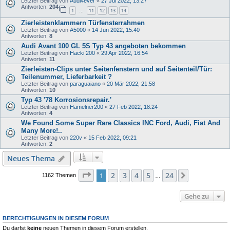
Letzter Beitrag von
Audi4ever
«
27 Jul 2022, 13:27
Antworten:
204
1
11
12
13
14
…
Zierleistenklammern Türfensterrahmen
Letzter Beitrag von
A5000
«
14 Jun 2022, 15:40
Antworten:
8
Audi Avant 100 GL 5S Typ 43 angeboten bekommen
Letzter Beitrag von
Hacki 200
«
29 Apr 2022, 16:54
Antworten:
11
Zierleisten-Clips unter Seitenfenstern und auf Seitenteil/Tür:
Teilenummer, Lieferbarkeit ?
Letzter Beitrag von
paraguaiano
«
20 Mär 2022, 21:58
Antworten:
10
Typ 43 '78 Korrosionsrepair.'
Letzter Beitrag von
Hamelner200
«
27 Feb 2022, 18:24
Antworten:
4
We Found Some Super Rare Classics INC Ford, Audi, Fiat And
Many More!..
Letzter Beitrag von
220v
«
15 Feb 2022, 09:21
Antworten:
2
Neues Thema
Seite
1
von
24
2
3
4
5
24
1
Nächste
1162 Themen
…
Gehe zu
BERECHTIGUNGEN IN DIESEM FORUM
Du darfst
keine
neuen Themen in diesem Forum erstellen.