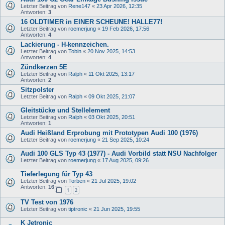
Letzter Beitrag von
Rene147
«
23 Apr 2026, 12:35
Antworten:
3
16 OLDTIMER in EINER SCHEUNE! HALLE77!
Letzter Beitrag von
roemerjung
«
19 Feb 2026, 17:56
Antworten:
4
Lackierung - H-kennzeichen.
Letzter Beitrag von
Tobin
«
20 Nov 2025, 14:53
Antworten:
4
Zündkerzen 5E
Letzter Beitrag von
Ralph
«
11 Okt 2025, 13:17
Antworten:
2
Sitzpolster
Letzter Beitrag von
Ralph
«
09 Okt 2025, 21:07
Gleitstücke und Stellelement
Letzter Beitrag von
Ralph
«
03 Okt 2025, 20:51
Antworten:
1
Audi Heißland Erprobung mit Prototypen Audi 100 (1976)
Letzter Beitrag von
roemerjung
«
21 Sep 2025, 10:24
Audi 100 GLS Typ 43 (1977) - Audi Vorbild statt NSU Nachfolger
Letzter Beitrag von
roemerjung
«
17 Aug 2025, 09:26
Tieferlegung für Typ 43
Letzter Beitrag von
Torben
«
21 Jul 2025, 19:02
Antworten:
16
1
2
TV Test von 1976
Letzter Beitrag von
tiptronic
«
21 Jun 2025, 19:55
K Jetronic