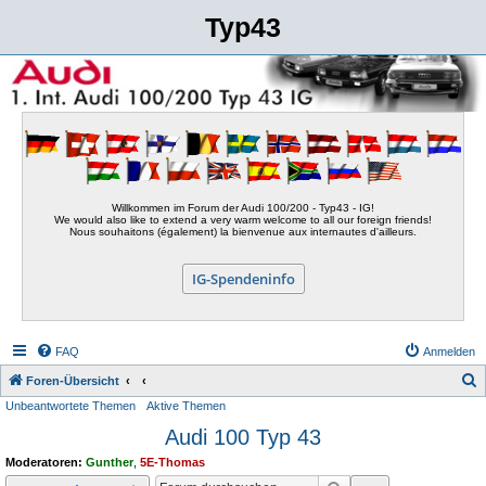
Typ43
Willkommen im Forum der Audi 100/200 - Typ43 - IG!
We would also like to extend a very warm welcome to all our foreign friends!
Nous souhaitons (également) la bienvenue aux internautes d'ailleurs.
IG-Spendeninfo
FAQ
Anmelden
S
Foren-Übersicht
Unbeantwortete Themen
Aktive Themen
u
Audi 100 Typ 43
c
h
Moderatoren:
Gunther
,
5E-Thomas
e