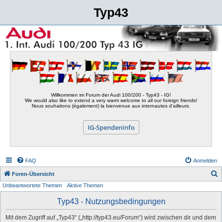
Typ43
Willkommen im Forum der Audi 100/200 - Typ43 - IG!
We would also like to extend a very warm welcome to all our foreign friends!
Nous souhaitons (également) la bienvenue aux internautes d'ailleurs.
IG-Spendeninfo
FAQ
Anmelden
S
Foren-Übersicht
Unbeantwortete Themen
Aktive Themen
u
c
Typ43 - Nutzungsbedingungen
h
Mit dem Zugriff auf „Typ43“ („http://typ43.eu/Forum“) wird zwischen dir und dem
e