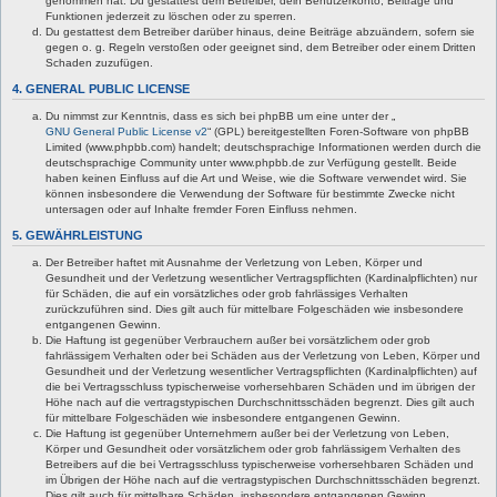
genommen hat. Du gestattest dem Betreiber, dein Benutzerkonto, Beiträge und
Funktionen jederzeit zu löschen oder zu sperren.
Du gestattest dem Betreiber darüber hinaus, deine Beiträge abzuändern, sofern sie
gegen o. g. Regeln verstoßen oder geeignet sind, dem Betreiber oder einem Dritten
Schaden zuzufügen.
4. GENERAL PUBLIC LICENSE
Du nimmst zur Kenntnis, dass es sich bei phpBB um eine unter der „
GNU General Public License v2
“ (GPL) bereitgestellten Foren-Software von phpBB
Limited (www.phpbb.com) handelt; deutschsprachige Informationen werden durch die
deutschsprachige Community unter www.phpbb.de zur Verfügung gestellt. Beide
haben keinen Einfluss auf die Art und Weise, wie die Software verwendet wird. Sie
können insbesondere die Verwendung der Software für bestimmte Zwecke nicht
untersagen oder auf Inhalte fremder Foren Einfluss nehmen.
5. GEWÄHRLEISTUNG
Der Betreiber haftet mit Ausnahme der Verletzung von Leben, Körper und
Gesundheit und der Verletzung wesentlicher Vertragspflichten (Kardinalpflichten) nur
für Schäden, die auf ein vorsätzliches oder grob fahrlässiges Verhalten
zurückzuführen sind. Dies gilt auch für mittelbare Folgeschäden wie insbesondere
entgangenen Gewinn.
Die Haftung ist gegenüber Verbrauchern außer bei vorsätzlichem oder grob
fahrlässigem Verhalten oder bei Schäden aus der Verletzung von Leben, Körper und
Gesundheit und der Verletzung wesentlicher Vertragspflichten (Kardinalpflichten) auf
die bei Vertragsschluss typischerweise vorhersehbaren Schäden und im übrigen der
Höhe nach auf die vertragstypischen Durchschnittsschäden begrenzt. Dies gilt auch
für mittelbare Folgeschäden wie insbesondere entgangenen Gewinn.
Die Haftung ist gegenüber Unternehmern außer bei der Verletzung von Leben,
Körper und Gesundheit oder vorsätzlichem oder grob fahrlässigem Verhalten des
Betreibers auf die bei Vertragsschluss typischerweise vorhersehbaren Schäden und
im Übrigen der Höhe nach auf die vertragstypischen Durchschnittsschäden begrenzt.
Dies gilt auch für mittelbare Schäden, insbesondere entgangenen Gewinn.