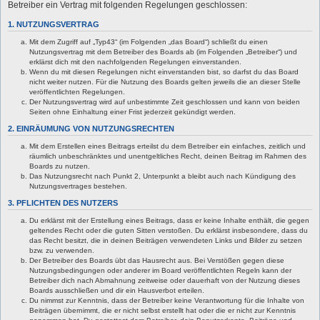
Betreiber ein Vertrag mit folgenden Regelungen geschlossen:
1. NUTZUNGSVERTRAG
Mit dem Zugriff auf „Typ43“ (im Folgenden „das Board“) schließt du einen
Nutzungsvertrag mit dem Betreiber des Boards ab (im Folgenden „Betreiber“) und
erklärst dich mit den nachfolgenden Regelungen einverstanden.
Wenn du mit diesen Regelungen nicht einverstanden bist, so darfst du das Board
nicht weiter nutzen. Für die Nutzung des Boards gelten jeweils die an dieser Stelle
veröffentlichten Regelungen.
Der Nutzungsvertrag wird auf unbestimmte Zeit geschlossen und kann von beiden
Seiten ohne Einhaltung einer Frist jederzeit gekündigt werden.
2. EINRÄUMUNG VON NUTZUNGSRECHTEN
Mit dem Erstellen eines Beitrags erteilst du dem Betreiber ein einfaches, zeitlich und
räumlich unbeschränktes und unentgeltliches Recht, deinen Beitrag im Rahmen des
Boards zu nutzen.
Das Nutzungsrecht nach Punkt 2, Unterpunkt a bleibt auch nach Kündigung des
Nutzungsvertrages bestehen.
3. PFLICHTEN DES NUTZERS
Du erklärst mit der Erstellung eines Beitrags, dass er keine Inhalte enthält, die gegen
geltendes Recht oder die guten Sitten verstoßen. Du erklärst insbesondere, dass du
das Recht besitzt, die in deinen Beiträgen verwendeten Links und Bilder zu setzen
bzw. zu verwenden.
Der Betreiber des Boards übt das Hausrecht aus. Bei Verstößen gegen diese
Nutzungsbedingungen oder anderer im Board veröffentlichten Regeln kann der
Betreiber dich nach Abmahnung zeitweise oder dauerhaft von der Nutzung dieses
Boards ausschließen und dir ein Hausverbot erteilen.
Du nimmst zur Kenntnis, dass der Betreiber keine Verantwortung für die Inhalte von
Beiträgen übernimmt, die er nicht selbst erstellt hat oder die er nicht zur Kenntnis