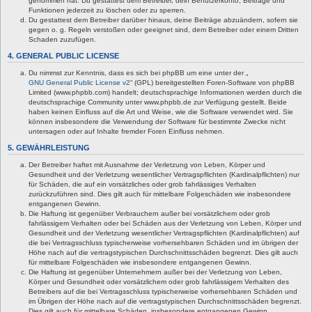
genommen hat. Du gestattest dem Betreiber, dein Benutzerkonto, Beiträge und
Funktionen jederzeit zu löschen oder zu sperren.
Du gestattest dem Betreiber darüber hinaus, deine Beiträge abzuändern, sofern sie
gegen o. g. Regeln verstoßen oder geeignet sind, dem Betreiber oder einem Dritten
Schaden zuzufügen.
4. GENERAL PUBLIC LICENSE
Du nimmst zur Kenntnis, dass es sich bei phpBB um eine unter der „
GNU General Public License v2
“ (GPL) bereitgestellten Foren-Software von phpBB
Limited (www.phpbb.com) handelt; deutschsprachige Informationen werden durch die
deutschsprachige Community unter www.phpbb.de zur Verfügung gestellt. Beide
haben keinen Einfluss auf die Art und Weise, wie die Software verwendet wird. Sie
können insbesondere die Verwendung der Software für bestimmte Zwecke nicht
untersagen oder auf Inhalte fremder Foren Einfluss nehmen.
5. GEWÄHRLEISTUNG
Der Betreiber haftet mit Ausnahme der Verletzung von Leben, Körper und
Gesundheit und der Verletzung wesentlicher Vertragspflichten (Kardinalpflichten) nur
für Schäden, die auf ein vorsätzliches oder grob fahrlässiges Verhalten
zurückzuführen sind. Dies gilt auch für mittelbare Folgeschäden wie insbesondere
entgangenen Gewinn.
Die Haftung ist gegenüber Verbrauchern außer bei vorsätzlichem oder grob
fahrlässigem Verhalten oder bei Schäden aus der Verletzung von Leben, Körper und
Gesundheit und der Verletzung wesentlicher Vertragspflichten (Kardinalpflichten) auf
die bei Vertragsschluss typischerweise vorhersehbaren Schäden und im übrigen der
Höhe nach auf die vertragstypischen Durchschnittsschäden begrenzt. Dies gilt auch
für mittelbare Folgeschäden wie insbesondere entgangenen Gewinn.
Die Haftung ist gegenüber Unternehmern außer bei der Verletzung von Leben,
Körper und Gesundheit oder vorsätzlichem oder grob fahrlässigem Verhalten des
Betreibers auf die bei Vertragsschluss typischerweise vorhersehbaren Schäden und
im Übrigen der Höhe nach auf die vertragstypischen Durchschnittsschäden begrenzt.
Dies gilt auch für mittelbare Schäden, insbesondere entgangenen Gewinn.