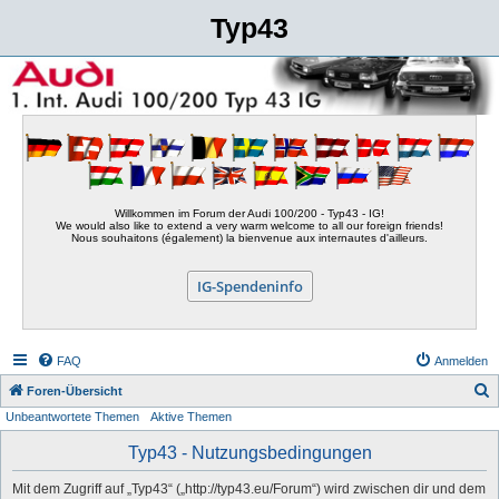
Typ43
Willkommen im Forum der Audi 100/200 - Typ43 - IG!
We would also like to extend a very warm welcome to all our foreign friends!
Nous souhaitons (également) la bienvenue aux internautes d'ailleurs.
IG-Spendeninfo
FAQ
Anmelden
S
Foren-Übersicht
Unbeantwortete Themen
Aktive Themen
u
c
Typ43 - Nutzungsbedingungen
h
Mit dem Zugriff auf „Typ43“ („http://typ43.eu/Forum“) wird zwischen dir und dem
e