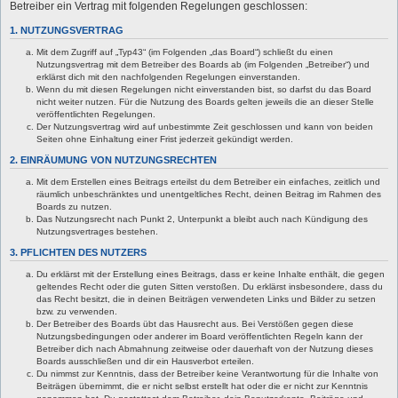
Betreiber ein Vertrag mit folgenden Regelungen geschlossen:
1. NUTZUNGSVERTRAG
Mit dem Zugriff auf „Typ43“ (im Folgenden „das Board“) schließt du einen
Nutzungsvertrag mit dem Betreiber des Boards ab (im Folgenden „Betreiber“) und
erklärst dich mit den nachfolgenden Regelungen einverstanden.
Wenn du mit diesen Regelungen nicht einverstanden bist, so darfst du das Board
nicht weiter nutzen. Für die Nutzung des Boards gelten jeweils die an dieser Stelle
veröffentlichten Regelungen.
Der Nutzungsvertrag wird auf unbestimmte Zeit geschlossen und kann von beiden
Seiten ohne Einhaltung einer Frist jederzeit gekündigt werden.
2. EINRÄUMUNG VON NUTZUNGSRECHTEN
Mit dem Erstellen eines Beitrags erteilst du dem Betreiber ein einfaches, zeitlich und
räumlich unbeschränktes und unentgeltliches Recht, deinen Beitrag im Rahmen des
Boards zu nutzen.
Das Nutzungsrecht nach Punkt 2, Unterpunkt a bleibt auch nach Kündigung des
Nutzungsvertrages bestehen.
3. PFLICHTEN DES NUTZERS
Du erklärst mit der Erstellung eines Beitrags, dass er keine Inhalte enthält, die gegen
geltendes Recht oder die guten Sitten verstoßen. Du erklärst insbesondere, dass du
das Recht besitzt, die in deinen Beiträgen verwendeten Links und Bilder zu setzen
bzw. zu verwenden.
Der Betreiber des Boards übt das Hausrecht aus. Bei Verstößen gegen diese
Nutzungsbedingungen oder anderer im Board veröffentlichten Regeln kann der
Betreiber dich nach Abmahnung zeitweise oder dauerhaft von der Nutzung dieses
Boards ausschließen und dir ein Hausverbot erteilen.
Du nimmst zur Kenntnis, dass der Betreiber keine Verantwortung für die Inhalte von
Beiträgen übernimmt, die er nicht selbst erstellt hat oder die er nicht zur Kenntnis