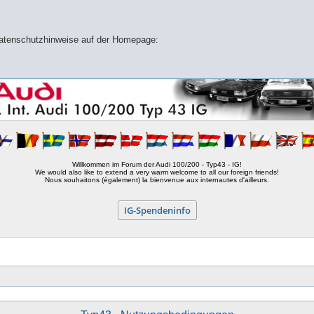
 Datenschutzhinweise auf der Homepage:
Willkommen im Forum der Audi 100/200 - Typ43 - IG!
We would also like to extend a very warm welcome to all our foreign friends!
Nous souhaitons (également) la bienvenue aux internautes d'ailleurs.
IG-Spendeninfo