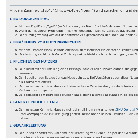
Mit dem Zugriff auf „Typ43“ („http://typ43.eu/Forum“) wird zwischen dir und
1. NUTZUNGSVERTRAG
Mit dem Zugriff auf „Typ43“ (im Folgenden „das Board“) schließt du einen Nutzungs
Wenn du mit diesen Regelungen nicht einverstanden bist, so darfst du das Board nic
Der Nutzungsvertrag wird auf unbestimmte Zeit geschlossen und kann von beiden Se
2. EINRÄUMUNG VON NUTZUNGSRECHTEN
Mit dem Erstellen eines Beitrags erteilst du dem Betreiber ein einfaches, zeitlich
Das Nutzungsrecht nach Punkt 2, Unterpunkt a bleibt auch nach Kündigung des N
3. PFLICHTEN DES NUTZERS
Du erklärst mit der Erstellung eines Beitrags, dass er keine Inhalte enthält, die g
verwenden.
Der Betreiber des Boards übt das Hausrecht aus. Bei Verstößen gegen diese Nutzu
ein Hausverbot erteilen.
Du nimmst zur Kenntnis, dass der Betreiber keine Verantwortung für die Inhalte von 
löschen oder zu sperren.
Du gestattest dem Betreiber darüber hinaus, deine Beiträge abzuändern, sofern si
4. GENERAL PUBLIC LICENSE
Du nimmst zur Kenntnis, dass es sich bei phpBB um eine unter der „
GNU General Pu
unter www.phpbb.de zur Verfügung gestellt. Beide haben keinen Einfluss auf die A
nehmen.
5. GEWÄHRLEISTUNG
Der Betreiber haftet mit Ausnahme der Verletzung von Leben, Körper und Gesundheit u
mittelbare Folgeschäden wie insbesondere entgangenen Gewinn.