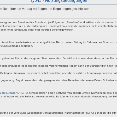
Typ43 - Nutzungsbedingungen
 dem Betreiber ein Vertrag mit folgenden Regelungen geschlossen:
vertrag mit dem Betreiber des Boards ab (im Folgenden „Betreiber“) und erklärst dich mit den n
ht weiter nutzen. Für die Nutzung des Boards gelten jeweils die an dieser Stelle veröffentlicht
iten ohne Einhaltung einer Frist jederzeit gekündigt werden.
 und räumlich unbeschränktes und unentgeltliches Recht, deinen Beitrag im Rahmen des Boards zu 
utzungsvertrages bestehen.
egen geltendes Recht oder die guten Sitten verstoßen. Du erklärst insbesondere, dass du das Rech
ngsbedingungen oder anderer im Board veröffentlichten Regeln kann der Betreiber dich nach A
Beiträgen übernimmt, die er nicht selbst erstellt hat oder die er nicht zur Kenntnis genommen ha
e gegen o. g. Regeln verstoßen oder geeignet sind, dem Betreiber oder einem Dritten Schaden z
blic License v2
“ (GPL) bereitgestellten Foren-Software von phpBB Limited (www.phpbb.com) ha
rt und Weise, wie die Software verwendet wird. Sie können insbesondere die Verwendung der Soft
nd der Verletzung wesentlicher Vertragspflichten (Kardinalpflichten) nur für Schäden, die auf ei