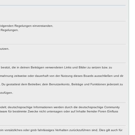
achfolgenden Regelungen einverstanden.
en Regelungen.
nutzen.
t besitzt, die in deinen Beiträgen verwendeten Links und Bilder zu setzen bzw. zu
bmahnung zeitweise oder dauerhaft von der Nutzung dieses Boards ausschließen und dir
t. Du gestattest dem Betreiber, dein Benutzerkonto, Beiträge und Funktionen jederzeit zu
uzufügen.
ndelt; deutschsprachige Informationen werden durch die deutschsprachige Community
ware für bestimmte Zwecke nicht untersagen oder auf Inhalte fremder Foren Einfluss
n vorsätzliches oder grob fahrlässiges Verhalten zurückzuführen sind. Dies gilt auch für