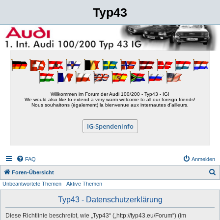
Typ43
Willkommen im Forum der Audi 100/200 - Typ43 - IG!
We would also like to extend a very warm welcome to all our foreign friends!
Nous souhaitons (également) la bienvenue aux internautes d'ailleurs.
IG-Spendeninfo
FAQ
Anmelden
S
Foren-Übersicht
Unbeantwortete Themen
Aktive Themen
u
c
Typ43 - Datenschutzerklärung
h
Diese Richtlinie beschreibt, wie „Typ43“ („http://typ43.eu/Forum“) (im
e