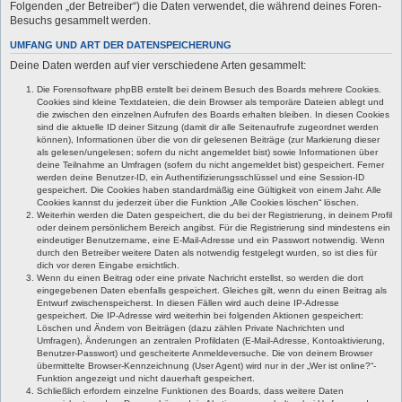
Folgenden „der Betreiber“) die Daten verwendet, die während deines Foren-
Besuchs gesammelt werden.
UMFANG UND ART DER DATENSPEICHERUNG
Deine Daten werden auf vier verschiedene Arten gesammelt:
Die Forensoftware phpBB erstellt bei deinem Besuch des Boards mehrere Cookies.
Cookies sind kleine Textdateien, die dein Browser als temporäre Dateien ablegt und
die zwischen den einzelnen Aufrufen des Boards erhalten bleiben. In diesen Cookies
sind die aktuelle ID deiner Sitzung (damit dir alle Seitenaufrufe zugeordnet werden
können), Informationen über die von dir gelesenen Beiträge (zur Markierung dieser
als gelesen/ungelesen; sofern du nicht angemeldet bist) sowie Informationen über
deine Teilnahme an Umfragen (sofern du nicht angemeldet bist) gespeichert. Ferner
werden deine Benutzer-ID, ein Authentifizierungsschlüssel und eine Session-ID
gespeichert. Die Cookies haben standardmäßig eine Gültigkeit von einem Jahr. Alle
Cookies kannst du jederzeit über die Funktion „Alle Cookies löschen“ löschen.
Weiterhin werden die Daten gespeichert, die du bei der Registrierung, in deinem Profil
oder deinem persönlichem Bereich angibst. Für die Registrierung sind mindestens ein
eindeutiger Benutzername, eine E-Mail-Adresse und ein Passwort notwendig. Wenn
durch den Betreiber weitere Daten als notwendig festgelegt wurden, so ist dies für
dich vor deren Eingabe ersichtlich.
Wenn du einen Beitrag oder eine private Nachricht erstellst, so werden die dort
eingegebenen Daten ebenfalls gespeichert. Gleiches gilt, wenn du einen Beitrag als
Entwurf zwischenspeicherst. In diesen Fällen wird auch deine IP-Adresse
gespeichert. Die IP-Adresse wird weiterhin bei folgenden Aktionen gespeichert:
Löschen und Ändern von Beiträgen (dazu zählen Private Nachrichten und
Umfragen), Änderungen an zentralen Profildaten (E-Mail-Adresse, Kontoaktivierung,
Benutzer-Passwort) und gescheiterte Anmeldeversuche. Die von deinem Browser
übermittelte Browser-Kennzeichnung (User Agent) wird nur in der „Wer ist online?“-
Funktion angezeigt und nicht dauerhaft gespeichert.
Schließlich erfordern einzelne Funktionen des Boards, dass weitere Daten