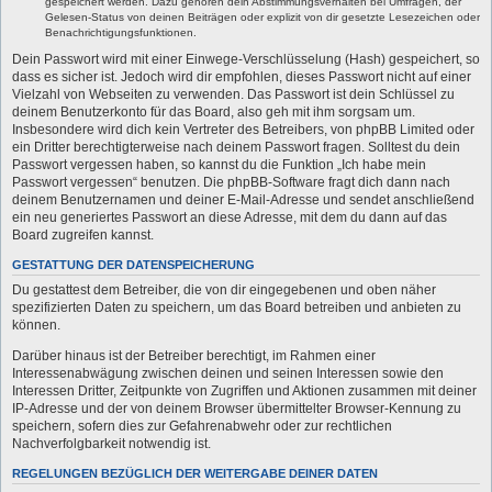
gespeichert werden. Dazu gehören dein Abstimmungsverhalten bei Umfragen, der
Gelesen-Status von deinen Beiträgen oder explizit von dir gesetzte Lesezeichen oder
Benachrichtigungsfunktionen.
Dein Passwort wird mit einer Einwege-Verschlüsselung (Hash) gespeichert, so
dass es sicher ist. Jedoch wird dir empfohlen, dieses Passwort nicht auf einer
Vielzahl von Webseiten zu verwenden. Das Passwort ist dein Schlüssel zu
deinem Benutzerkonto für das Board, also geh mit ihm sorgsam um.
Insbesondere wird dich kein Vertreter des Betreibers, von phpBB Limited oder
ein Dritter berechtigterweise nach deinem Passwort fragen. Solltest du dein
Passwort vergessen haben, so kannst du die Funktion „Ich habe mein
Passwort vergessen“ benutzen. Die phpBB-Software fragt dich dann nach
deinem Benutzernamen und deiner E-Mail-Adresse und sendet anschließend
ein neu generiertes Passwort an diese Adresse, mit dem du dann auf das
Board zugreifen kannst.
GESTATTUNG DER DATENSPEICHERUNG
Du gestattest dem Betreiber, die von dir eingegebenen und oben näher
spezifizierten Daten zu speichern, um das Board betreiben und anbieten zu
können.
Darüber hinaus ist der Betreiber berechtigt, im Rahmen einer
Interessenabwägung zwischen deinen und seinen Interessen sowie den
Interessen Dritter, Zeitpunkte von Zugriffen und Aktionen zusammen mit deiner
IP-Adresse und der von deinem Browser übermittelter Browser-Kennung zu
speichern, sofern dies zur Gefahrenabwehr oder zur rechtlichen
Nachverfolgbarkeit notwendig ist.
REGELUNGEN BEZÜGLICH DER WEITERGABE DEINER DATEN