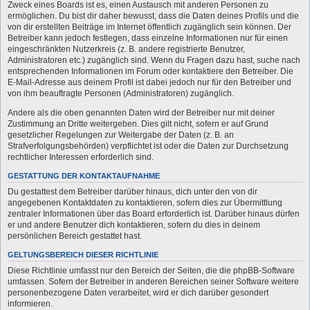
Zweck eines Boards ist es, einen Austausch mit anderen Personen zu
ermöglichen. Du bist dir daher bewusst, dass die Daten deines Profils und die
von dir erstellten Beiträge im Internet öffentlich zugänglich sein können. Der
Betreiber kann jedoch festlegen, dass einzelne Informationen nur für einen
eingeschränkten Nutzerkreis (z. B. andere registrierte Benutzer,
Administratoren etc.) zugänglich sind. Wenn du Fragen dazu hast, suche nach
entsprechenden Informationen im Forum oder kontaktiere den Betreiber. Die
E-Mail-Adresse aus deinem Profil ist dabei jedoch nur für den Betreiber und
von ihm beauftragte Personen (Administratoren) zugänglich.
Andere als die oben genannten Daten wird der Betreiber nur mit deiner
Zustimmung an Dritte weitergeben. Dies gilt nicht, sofern er auf Grund
gesetzlicher Regelungen zur Weitergabe der Daten (z. B. an
Strafverfolgungsbehörden) verpflichtet ist oder die Daten zur Durchsetzung
rechtlicher Interessen erforderlich sind.
GESTATTUNG DER KONTAKTAUFNAHME
Du gestattest dem Betreiber darüber hinaus, dich unter den von dir
angegebenen Kontaktdaten zu kontaktieren, sofern dies zur Übermittlung
zentraler Informationen über das Board erforderlich ist. Darüber hinaus dürfen
er und andere Benutzer dich kontaktieren, sofern du dies in deinem
persönlichen Bereich gestattet hast.
GELTUNGSBEREICH DIESER RICHTLINIE
Diese Richtlinie umfasst nur den Bereich der Seiten, die die phpBB-Software
umfassen. Sofern der Betreiber in anderen Bereichen seiner Software weitere
personenbezogene Daten verarbeitet, wird er dich darüber gesondert
informieren.