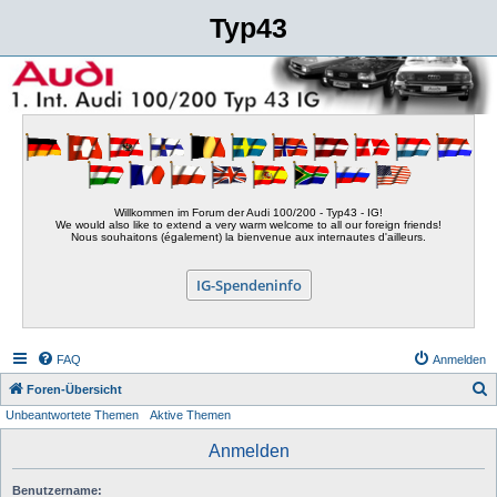
Typ43
Willkommen im Forum der Audi 100/200 - Typ43 - IG!
We would also like to extend a very warm welcome to all our foreign friends!
Nous souhaitons (également) la bienvenue aux internautes d'ailleurs.
IG-Spendeninfo
FAQ
Anmelden
S
Foren-Übersicht
Unbeantwortete Themen
Aktive Themen
u
c
Anmelden
h
Benutzername:
e