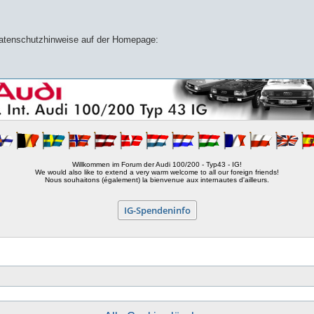
 Datenschutzhinweise auf der Homepage:
Willkommen im Forum der Audi 100/200 - Typ43 - IG!
We would also like to extend a very warm welcome to all our foreign friends!
Nous souhaitons (également) la bienvenue aux internautes d'ailleurs.
IG-Spendeninfo