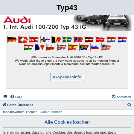
Typ43
Willkommen im Forum der Audi 100/200 - Typ43 - IG!
We would also like to extend a very warm welcome to all our foreign friends!
Nous souhaitons (également) la bienvenue aux internautes d'ailleurs.
IG-Spendeninfo
FAQ
Anmelden
S
Foren-Übersicht
Unbeantwortete Themen
Aktive Themen
u
c
Alle Cookies löschen
h
Bist du dir sicher, dass du alle Cookies des Boards löschen möchtest?
e