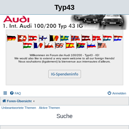
Typ43
Willkommen im Forum der Audi 100/200 - Typ43 - IG!
We would also like to extend a very warm welcome to all our foreign friends!
Nous souhaitons (également) la bienvenue aux internautes d'ailleurs.
IG-Spendeninfo
FAQ
Anmelden
Foren-Übersicht
Unbeantwortete Themen
Aktive Themen
Suche