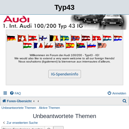
Typ43
Willkommen im Forum der Audi 100/200 - Typ43 - IG!
We would also like to extend a very warm welcome to all our foreign friends!
Nous souhaitons (également) la bienvenue aux internautes d'ailleurs.
IG-Spendeninfo
FAQ
Anmelden
S
Foren-Übersicht
Unbeantwortete Themen
Aktive Themen
u
Unbeantwortete Themen
c
h
Zur erweiterten Suche
e