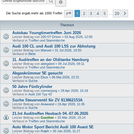
Suche
Erweiterte Suche
Seite
1
von
20
2
3
4
5
20
1
Nä
Die Suche ergab mehr als 1000 Treffer
…
Themen
Autobau Youngtimertreffen Juni 2026
Letzter Beitrag von
200-5T-Driver
«
02 Aug 2026, 12:05
Verfasst in
Treffen und Stammtische
Audi 100 CL und Audi 100 L5S zur Abholung
Letzter Beitrag von
Manuel
«
31 Jul 2026, 19:55
Verfasst in
Biete
11. Auditreffen an der Olditanke Hamburg
Letzter Beitrag von
abingdoni
«
09 Jul 2026, 09:11
Verfasst in
Treffen und Stammtische
Abgaskrümmer 5E gesucht
Letzter Beitrag von
Ebus
«
06 Mai 2026, 22:31
Verfasst in
Suche
50 Jahre Fünfzylinder
Letzter Beitrag von
roemerjung
«
28 Apr 2026, 15:18
Verfasst in
Audi 100 Typ 43
Suche Steuerventil für ZV 813862153A
Letzter Beitrag von
Anawand
«
16 Apr 2026, 11:45
Verfasst in
Suche
21.Int Auditreffen Heubach 04.-07.06.2026
Letzter Beitrag von
Gunther
«
25 Mär 2026, 15:14
Verfasst in
Treffen und Stammtische
Auto Motor Sport Bericht Audi 100 Avant 5E
Letzter Beitrag von
Ralph
«
30 Jan 2026, 11:17