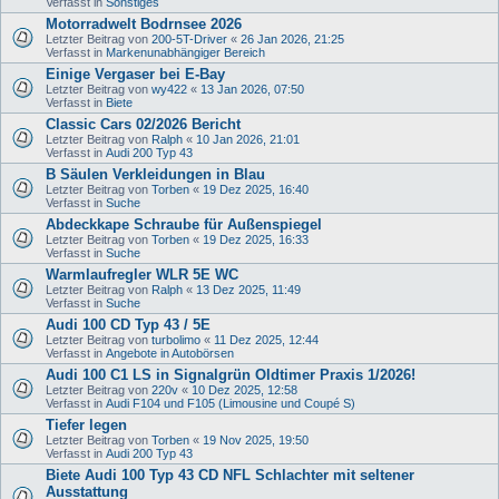
Verfasst in
Sonstiges
Motorradwelt Bodrnsee 2026
Letzter Beitrag von
200-5T-Driver
«
26 Jan 2026, 21:25
Verfasst in
Markenunabhängiger Bereich
Einige Vergaser bei E-Bay
Letzter Beitrag von
wy422
«
13 Jan 2026, 07:50
Verfasst in
Biete
Classic Cars 02/2026 Bericht
Letzter Beitrag von
Ralph
«
10 Jan 2026, 21:01
Verfasst in
Audi 200 Typ 43
B Säulen Verkleidungen in Blau
Letzter Beitrag von
Torben
«
19 Dez 2025, 16:40
Verfasst in
Suche
Abdeckkape Schraube für Außenspiegel
Letzter Beitrag von
Torben
«
19 Dez 2025, 16:33
Verfasst in
Suche
Warmlaufregler WLR 5E WC
Letzter Beitrag von
Ralph
«
13 Dez 2025, 11:49
Verfasst in
Suche
Audi 100 CD Typ 43 / 5E
Letzter Beitrag von
turbolimo
«
11 Dez 2025, 12:44
Verfasst in
Angebote in Autobörsen
Audi 100 C1 LS in Signalgrün Oldtimer Praxis 1/2026!
Letzter Beitrag von
220v
«
10 Dez 2025, 12:58
Verfasst in
Audi F104 und F105 (Limousine und Coupé S)
Tiefer legen
Letzter Beitrag von
Torben
«
19 Nov 2025, 19:50
Verfasst in
Audi 200 Typ 43
Biete Audi 100 Typ 43 CD NFL Schlachter mit seltener
Ausstattung