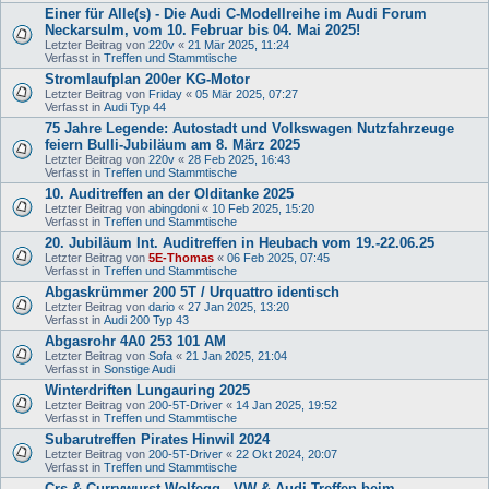
Einer für Alle(s) - Die Audi C-Modellreihe im Audi Forum
Neckarsulm, vom 10. Februar bis 04. Mai 2025!
Letzter Beitrag von
220v
«
21 Mär 2025, 11:24
Verfasst in
Treffen und Stammtische
Stromlaufplan 200er KG-Motor
Letzter Beitrag von
Friday
«
05 Mär 2025, 07:27
Verfasst in
Audi Typ 44
75 Jahre Legende: Autostadt und Volkswagen Nutzfahrzeuge
feiern Bulli-Jubiläum am 8. März 2025
Letzter Beitrag von
220v
«
28 Feb 2025, 16:43
Verfasst in
Treffen und Stammtische
10. Auditreffen an der Olditanke 2025
Letzter Beitrag von
abingdoni
«
10 Feb 2025, 15:20
Verfasst in
Treffen und Stammtische
20. Jubiläum Int. Auditreffen in Heubach vom 19.-22.06.25
Letzter Beitrag von
5E-Thomas
«
06 Feb 2025, 07:45
Verfasst in
Treffen und Stammtische
Abgaskrümmer 200 5T / Urquattro identisch
Letzter Beitrag von
dario
«
27 Jan 2025, 13:20
Verfasst in
Audi 200 Typ 43
Abgasrohr 4A0 253 101 AM
Letzter Beitrag von
Sofa
«
21 Jan 2025, 21:04
Verfasst in
Sonstige Audi
Winterdriften Lungauring 2025
Letzter Beitrag von
200-5T-Driver
«
14 Jan 2025, 19:52
Verfasst in
Treffen und Stammtische
Subarutreffen Pirates Hinwil 2024
Letzter Beitrag von
200-5T-Driver
«
22 Okt 2024, 20:07
Verfasst in
Treffen und Stammtische
Crs & Currywurst Wolfegg - VW & Audi Treffen beim