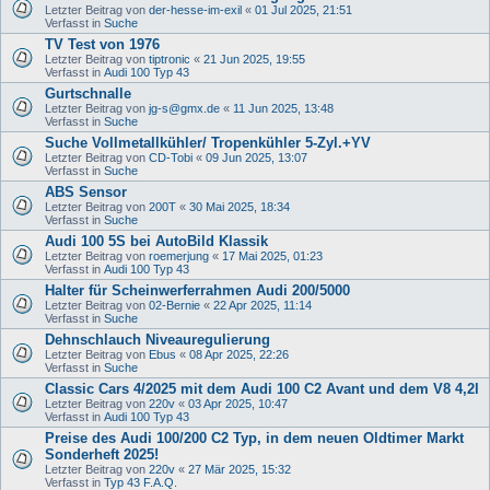
Letzter Beitrag von
der-hesse-im-exil
«
01 Jul 2025, 21:51
Verfasst in
Suche
TV Test von 1976
Letzter Beitrag von
tiptronic
«
21 Jun 2025, 19:55
Verfasst in
Audi 100 Typ 43
Gurtschnalle
Letzter Beitrag von
jg-s@gmx.de
«
11 Jun 2025, 13:48
Verfasst in
Suche
Suche Vollmetallkühler/ Tropenkühler 5-Zyl.+YV
Letzter Beitrag von
CD-Tobi
«
09 Jun 2025, 13:07
Verfasst in
Suche
ABS Sensor
Letzter Beitrag von
200T
«
30 Mai 2025, 18:34
Verfasst in
Suche
Audi 100 5S bei AutoBild Klassik
Letzter Beitrag von
roemerjung
«
17 Mai 2025, 01:23
Verfasst in
Audi 100 Typ 43
Halter für Scheinwerferrahmen Audi 200/5000
Letzter Beitrag von
02-Bernie
«
22 Apr 2025, 11:14
Verfasst in
Suche
Dehnschlauch Niveauregulierung
Letzter Beitrag von
Ebus
«
08 Apr 2025, 22:26
Verfasst in
Suche
Classic Cars 4/2025 mit dem Audi 100 C2 Avant und dem V8 4,2l
Letzter Beitrag von
220v
«
03 Apr 2025, 10:47
Verfasst in
Audi 100 Typ 43
Preise des Audi 100/200 C2 Typ, in dem neuen Oldtimer Markt
Sonderheft 2025!
Letzter Beitrag von
220v
«
27 Mär 2025, 15:32
Verfasst in
Typ 43 F.A.Q.