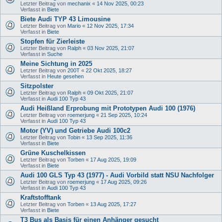
Letzter Beitrag von
mechanix
«
14 Nov 2025, 00:23
Verfasst in
Biete
Biete Audi TYP 43 Limousine
Letzter Beitrag von
Mario
«
12 Nov 2025, 17:34
Verfasst in
Biete
Stopfen für Zierleiste
Letzter Beitrag von
Ralph
«
03 Nov 2025, 21:07
Verfasst in
Suche
Meine Sichtung in 2025
Letzter Beitrag von
200T
«
22 Okt 2025, 18:27
Verfasst in
Heute gesehen
Sitzpolster
Letzter Beitrag von
Ralph
«
09 Okt 2025, 21:07
Verfasst in
Audi 100 Typ 43
Audi Heißland Erprobung mit Prototypen Audi 100 (1976)
Letzter Beitrag von
roemerjung
«
21 Sep 2025, 10:24
Verfasst in
Audi 100 Typ 43
Motor (YV) und Getriebe Audi 100c2
Letzter Beitrag von
Tobin
«
13 Sep 2025, 11:36
Verfasst in
Biete
Grüne Kuschelkissen
Letzter Beitrag von
Torben
«
17 Aug 2025, 19:09
Verfasst in
Biete
Audi 100 GLS Typ 43 (1977) - Audi Vorbild statt NSU Nachfolger
Letzter Beitrag von
roemerjung
«
17 Aug 2025, 09:26
Verfasst in
Audi 100 Typ 43
Kraftstofftank
Letzter Beitrag von
Torben
«
13 Aug 2025, 17:27
Verfasst in
Biete
T3 Bus als Basis für einen Anhänger gesucht