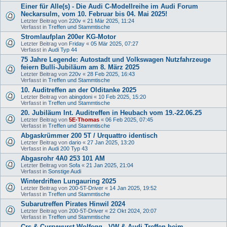
Einer für Alle(s) - Die Audi C-Modellreihe im Audi Forum
Neckarsulm, vom 10. Februar bis 04. Mai 2025!
Letzter Beitrag von
220v
«
21 Mär 2025, 11:24
Verfasst in
Treffen und Stammtische
Stromlaufplan 200er KG-Motor
Letzter Beitrag von
Friday
«
05 Mär 2025, 07:27
Verfasst in
Audi Typ 44
75 Jahre Legende: Autostadt und Volkswagen Nutzfahrzeuge
feiern Bulli-Jubiläum am 8. März 2025
Letzter Beitrag von
220v
«
28 Feb 2025, 16:43
Verfasst in
Treffen und Stammtische
10. Auditreffen an der Olditanke 2025
Letzter Beitrag von
abingdoni
«
10 Feb 2025, 15:20
Verfasst in
Treffen und Stammtische
20. Jubiläum Int. Auditreffen in Heubach vom 19.-22.06.25
Letzter Beitrag von
5E-Thomas
«
06 Feb 2025, 07:45
Verfasst in
Treffen und Stammtische
Abgaskrümmer 200 5T / Urquattro identisch
Letzter Beitrag von
dario
«
27 Jan 2025, 13:20
Verfasst in
Audi 200 Typ 43
Abgasrohr 4A0 253 101 AM
Letzter Beitrag von
Sofa
«
21 Jan 2025, 21:04
Verfasst in
Sonstige Audi
Winterdriften Lungauring 2025
Letzter Beitrag von
200-5T-Driver
«
14 Jan 2025, 19:52
Verfasst in
Treffen und Stammtische
Subarutreffen Pirates Hinwil 2024
Letzter Beitrag von
200-5T-Driver
«
22 Okt 2024, 20:07
Verfasst in
Treffen und Stammtische
Crs & Currywurst Wolfegg - VW & Audi Treffen beim