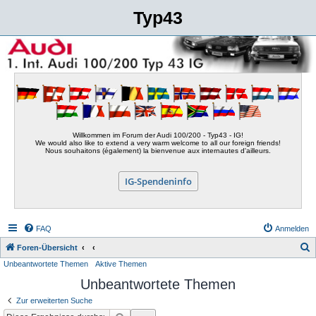
Typ43
Willkommen im Forum der Audi 100/200 - Typ43 - IG!
We would also like to extend a very warm welcome to all our foreign friends!
Nous souhaitons (également) la bienvenue aux internautes d'ailleurs.
IG-Spendeninfo
FAQ
Anmelden
S
Foren-Übersicht
Unbeantwortete Themen
Aktive Themen
u
Unbeantwortete Themen
c
h
Zur erweiterten Suche
e