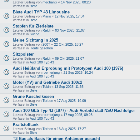
Letzter Beitrag von
mechanix
«
14 Nov 2025, 00:23
Verfasst in
Biete
Biete Audi TYP 43 Limousine
Letzter Beitrag von
Mario
«
12 Nov 2025, 17:34
Verfasst in
Biete
Stopfen für Zierleiste
Letzter Beitrag von
Ralph
«
03 Nov 2025, 21:07
Verfasst in
Suche
Meine Sichtung in 2025
Letzter Beitrag von
200T
«
22 Okt 2025, 18:27
Verfasst in
Heute gesehen
Sitzpolster
Letzter Beitrag von
Ralph
«
09 Okt 2025, 21:07
Verfasst in
Audi 100 Typ 43
Audi Heißland Erprobung mit Prototypen Audi 100 (1976)
Letzter Beitrag von
roemerjung
«
21 Sep 2025, 10:24
Verfasst in
Audi 100 Typ 43
Motor (YV) und Getriebe Audi 100c2
Letzter Beitrag von
Tobin
«
13 Sep 2025, 11:36
Verfasst in
Biete
Grüne Kuschelkissen
Letzter Beitrag von
Torben
«
17 Aug 2025, 19:09
Verfasst in
Biete
Audi 100 GLS Typ 43 (1977) - Audi Vorbild statt NSU Nachfolger
Letzter Beitrag von
roemerjung
«
17 Aug 2025, 09:26
Verfasst in
Audi 100 Typ 43
Kraftstofftank
Letzter Beitrag von
Torben
«
13 Aug 2025, 17:27
Verfasst in
Biete
T3 Bus als Basis für einen Anhänger gesucht