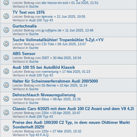
Letzter Beitrag von
der-hesse-im-exil
«
01 Jul 2025, 21:51
Verfasst in
Suche
TV Test von 1976
Letzter Beitrag von
tiptronic
«
21 Jun 2025, 19:55
Verfasst in
Audi 100 Typ 43
Gurtschnalle
Letzter Beitrag von
jg-s@gmx.de
«
11 Jun 2025, 13:48
Verfasst in
Suche
Suche Vollmetallkühler/ Tropenkühler 5-Zyl.+YV
Letzter Beitrag von
CD-Tobi
«
09 Jun 2025, 13:07
Verfasst in
Suche
ABS Sensor
Letzter Beitrag von
200T
«
30 Mai 2025, 18:34
Verfasst in
Suche
Audi 100 5S bei AutoBild Klassik
Letzter Beitrag von
roemerjung
«
17 Mai 2025, 01:23
Verfasst in
Audi 100 Typ 43
Halter für Scheinwerferrahmen Audi 200/5000
Letzter Beitrag von
02-Bernie
«
22 Apr 2025, 11:14
Verfasst in
Suche
Dehnschlauch Niveauregulierung
Letzter Beitrag von
Ebus
«
08 Apr 2025, 22:26
Verfasst in
Suche
Classic Cars 4/2025 mit dem Audi 100 C2 Avant und dem V8 4,2l
Letzter Beitrag von
220v
«
03 Apr 2025, 10:47
Verfasst in
Audi 100 Typ 43
Preise des Audi 100/200 C2 Typ, in dem neuen Oldtimer Markt
Sonderheft 2025!
Letzter Beitrag von
220v
«
27 Mär 2025, 15:32
Verfasst in
Typ 43 F.A.Q.