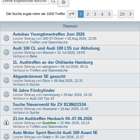
Suche
Erweiterte Suche
Seite
1
von
20
2
3
4
5
20
1
Nä
Die Suche ergab mehr als 1000 Treffer
…
Themen
Autobau Youngtimertreffen Juni 2026
Letzter Beitrag von
200-5T-Driver
«
02 Aug 2026, 12:05
Verfasst in
Treffen und Stammtische
Audi 100 CL und Audi 100 L5S zur Abholung
Letzter Beitrag von
Manuel
«
31 Jul 2026, 19:55
Verfasst in
Biete
11. Auditreffen an der Olditanke Hamburg
Letzter Beitrag von
abingdoni
«
09 Jul 2026, 09:11
Verfasst in
Treffen und Stammtische
Abgaskrümmer 5E gesucht
Letzter Beitrag von
Ebus
«
06 Mai 2026, 22:31
Verfasst in
Suche
50 Jahre Fünfzylinder
Letzter Beitrag von
roemerjung
«
28 Apr 2026, 15:18
Verfasst in
Audi 100 Typ 43
Suche Steuerventil für ZV 813862153A
Letzter Beitrag von
Anawand
«
16 Apr 2026, 11:45
Verfasst in
Suche
21.Int Auditreffen Heubach 04.-07.06.2026
Letzter Beitrag von
Gunther
«
25 Mär 2026, 15:14
Verfasst in
Treffen und Stammtische
Auto Motor Sport Bericht Audi 100 Avant 5E
Letzter Beitrag von
Ralph
«
30 Jan 2026, 11:17