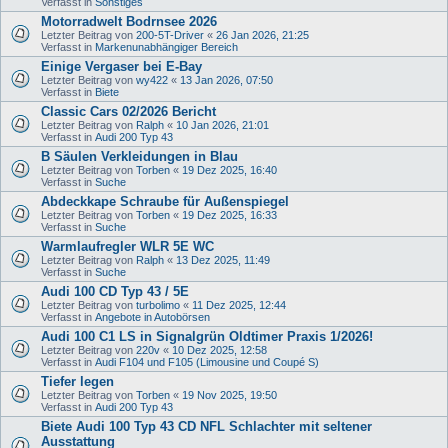
Verfasst in
Sonstiges
Motorradwelt Bodrnsee 2026
Letzter Beitrag von
200-5T-Driver
«
26 Jan 2026, 21:25
Verfasst in
Markenunabhängiger Bereich
Einige Vergaser bei E-Bay
Letzter Beitrag von
wy422
«
13 Jan 2026, 07:50
Verfasst in
Biete
Classic Cars 02/2026 Bericht
Letzter Beitrag von
Ralph
«
10 Jan 2026, 21:01
Verfasst in
Audi 200 Typ 43
B Säulen Verkleidungen in Blau
Letzter Beitrag von
Torben
«
19 Dez 2025, 16:40
Verfasst in
Suche
Abdeckkape Schraube für Außenspiegel
Letzter Beitrag von
Torben
«
19 Dez 2025, 16:33
Verfasst in
Suche
Warmlaufregler WLR 5E WC
Letzter Beitrag von
Ralph
«
13 Dez 2025, 11:49
Verfasst in
Suche
Audi 100 CD Typ 43 / 5E
Letzter Beitrag von
turbolimo
«
11 Dez 2025, 12:44
Verfasst in
Angebote in Autobörsen
Audi 100 C1 LS in Signalgrün Oldtimer Praxis 1/2026!
Letzter Beitrag von
220v
«
10 Dez 2025, 12:58
Verfasst in
Audi F104 und F105 (Limousine und Coupé S)
Tiefer legen
Letzter Beitrag von
Torben
«
19 Nov 2025, 19:50
Verfasst in
Audi 200 Typ 43
Biete Audi 100 Typ 43 CD NFL Schlachter mit seltener
Ausstattung