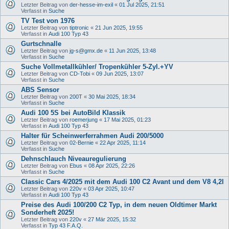
Letzter Beitrag von
der-hesse-im-exil
«
01 Jul 2025, 21:51
Verfasst in
Suche
TV Test von 1976
Letzter Beitrag von
tiptronic
«
21 Jun 2025, 19:55
Verfasst in
Audi 100 Typ 43
Gurtschnalle
Letzter Beitrag von
jg-s@gmx.de
«
11 Jun 2025, 13:48
Verfasst in
Suche
Suche Vollmetallkühler/ Tropenkühler 5-Zyl.+YV
Letzter Beitrag von
CD-Tobi
«
09 Jun 2025, 13:07
Verfasst in
Suche
ABS Sensor
Letzter Beitrag von
200T
«
30 Mai 2025, 18:34
Verfasst in
Suche
Audi 100 5S bei AutoBild Klassik
Letzter Beitrag von
roemerjung
«
17 Mai 2025, 01:23
Verfasst in
Audi 100 Typ 43
Halter für Scheinwerferrahmen Audi 200/5000
Letzter Beitrag von
02-Bernie
«
22 Apr 2025, 11:14
Verfasst in
Suche
Dehnschlauch Niveauregulierung
Letzter Beitrag von
Ebus
«
08 Apr 2025, 22:26
Verfasst in
Suche
Classic Cars 4/2025 mit dem Audi 100 C2 Avant und dem V8 4,2l
Letzter Beitrag von
220v
«
03 Apr 2025, 10:47
Verfasst in
Audi 100 Typ 43
Preise des Audi 100/200 C2 Typ, in dem neuen Oldtimer Markt
Sonderheft 2025!
Letzter Beitrag von
220v
«
27 Mär 2025, 15:32
Verfasst in
Typ 43 F.A.Q.