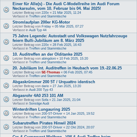
Einer für Alle(s) - Die Audi C-Modellreihe im Audi Forum
Neckarsulm, vom 10. Februar bis 04. Mai 2025!
Letzter Beitrag von
220v
«
21 Mär 2025, 11:24
Verfasst in
Treffen und Stammtische
Stromlaufplan 200er KG-Motor
Letzter Beitrag von
Friday
«
05 Mär 2025, 07:27
Verfasst in
Audi Typ 44
75 Jahre Legende: Autostadt und Volkswagen Nutzfahrzeuge
feiern Bulli-Jubiläum am 8. März 2025
Letzter Beitrag von
220v
«
28 Feb 2025, 16:43
Verfasst in
Treffen und Stammtische
10. Auditreffen an der Olditanke 2025
Letzter Beitrag von
abingdoni
«
10 Feb 2025, 15:20
Verfasst in
Treffen und Stammtische
20. Jubiläum Int. Auditreffen in Heubach vom 19.-22.06.25
Letzter Beitrag von
5E-Thomas
«
06 Feb 2025, 07:45
Verfasst in
Treffen und Stammtische
Abgaskrümmer 200 5T / Urquattro identisch
Letzter Beitrag von
dario
«
27 Jan 2025, 13:20
Verfasst in
Audi 200 Typ 43
Abgasrohr 4A0 253 101 AM
Letzter Beitrag von
Sofa
«
21 Jan 2025, 21:04
Verfasst in
Sonstige Audi
Winterdriften Lungauring 2025
Letzter Beitrag von
200-5T-Driver
«
14 Jan 2025, 19:52
Verfasst in
Treffen und Stammtische
Subarutreffen Pirates Hinwil 2024
Letzter Beitrag von
200-5T-Driver
«
22 Okt 2024, 20:07
Verfasst in
Treffen und Stammtische
Crs & Currywurst Wolfegg - VW & Audi Treffen beim