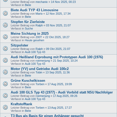
Letzter Beitrag von
mechanix
«
14 Nov 2025, 00:23
Verfasst in
Biete
Biete Audi TYP 43 Limousine
Letzter Beitrag von
Mario
«
12 Nov 2025, 17:34
Verfasst in
Biete
Stopfen für Zierleiste
Letzter Beitrag von
Ralph
«
03 Nov 2025, 21:07
Verfasst in
Suche
Meine Sichtung in 2025
Letzter Beitrag von
200T
«
22 Okt 2025, 18:27
Verfasst in
Heute gesehen
Sitzpolster
Letzter Beitrag von
Ralph
«
09 Okt 2025, 21:07
Verfasst in
Audi 100 Typ 43
Audi Heißland Erprobung mit Prototypen Audi 100 (1976)
Letzter Beitrag von
roemerjung
«
21 Sep 2025, 10:24
Verfasst in
Audi 100 Typ 43
Motor (YV) und Getriebe Audi 100c2
Letzter Beitrag von
Tobin
«
13 Sep 2025, 11:36
Verfasst in
Biete
Grüne Kuschelkissen
Letzter Beitrag von
Torben
«
17 Aug 2025, 19:09
Verfasst in
Biete
Audi 100 GLS Typ 43 (1977) - Audi Vorbild statt NSU Nachfolger
Letzter Beitrag von
roemerjung
«
17 Aug 2025, 09:26
Verfasst in
Audi 100 Typ 43
Kraftstofftank
Letzter Beitrag von
Torben
«
13 Aug 2025, 17:27
Verfasst in
Biete
T3 Bus als Basis für einen Anhänger gesucht