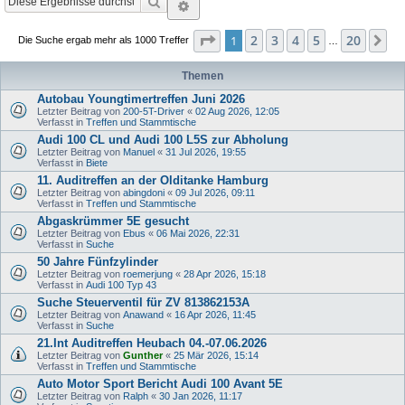
Suche
Erweiterte Suche
Seite
1
von
20
2
3
4
5
20
1
Nä
Die Suche ergab mehr als 1000 Treffer
…
Themen
Autobau Youngtimertreffen Juni 2026
Letzter Beitrag von
200-5T-Driver
«
02 Aug 2026, 12:05
Verfasst in
Treffen und Stammtische
Audi 100 CL und Audi 100 L5S zur Abholung
Letzter Beitrag von
Manuel
«
31 Jul 2026, 19:55
Verfasst in
Biete
11. Auditreffen an der Olditanke Hamburg
Letzter Beitrag von
abingdoni
«
09 Jul 2026, 09:11
Verfasst in
Treffen und Stammtische
Abgaskrümmer 5E gesucht
Letzter Beitrag von
Ebus
«
06 Mai 2026, 22:31
Verfasst in
Suche
50 Jahre Fünfzylinder
Letzter Beitrag von
roemerjung
«
28 Apr 2026, 15:18
Verfasst in
Audi 100 Typ 43
Suche Steuerventil für ZV 813862153A
Letzter Beitrag von
Anawand
«
16 Apr 2026, 11:45
Verfasst in
Suche
21.Int Auditreffen Heubach 04.-07.06.2026
Letzter Beitrag von
Gunther
«
25 Mär 2026, 15:14
Verfasst in
Treffen und Stammtische
Auto Motor Sport Bericht Audi 100 Avant 5E
Letzter Beitrag von
Ralph
«
30 Jan 2026, 11:17