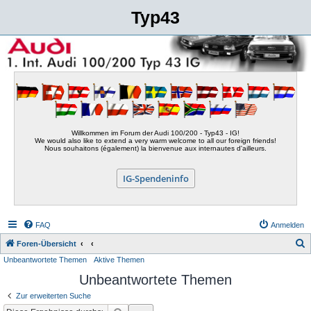
Typ43
Willkommen im Forum der Audi 100/200 - Typ43 - IG!
We would also like to extend a very warm welcome to all our foreign friends!
Nous souhaitons (également) la bienvenue aux internautes d'ailleurs.
IG-Spendeninfo
FAQ
Anmelden
S
Foren-Übersicht
Unbeantwortete Themen
Aktive Themen
u
Unbeantwortete Themen
c
h
Zur erweiterten Suche
e