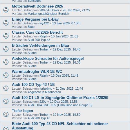
Verfasst in
Sonstiges
Motorradwelt Bodrnsee 2026
Letzter Beitrag von
200-5T-Driver
«
26 Jan 2026, 21:25
Verfasst in
Markenunabhängiger Bereich
Einige Vergaser bei E-Bay
Letzter Beitrag von
wy422
«
13 Jan 2026, 07:50
Verfasst in
Biete
Classic Cars 02/2026 Bericht
Letzter Beitrag von
Ralph
«
10 Jan 2026, 21:01
Verfasst in
Audi 200 Typ 43
B Säulen Verkleidungen in Blau
Letzter Beitrag von
Torben
«
19 Dez 2025, 16:40
Verfasst in
Suche
Abdeckkape Schraube für Außenspiegel
Letzter Beitrag von
Torben
«
19 Dez 2025, 16:33
Verfasst in
Suche
Warmlaufregler WLR 5E WC
Letzter Beitrag von
Ralph
«
13 Dez 2025, 11:49
Verfasst in
Suche
Audi 100 CD Typ 43 / 5E
Letzter Beitrag von
turbolimo
«
11 Dez 2025, 12:44
Verfasst in
Angebote in Autobörsen
Audi 100 C1 LS in Signalgrün Oldtimer Praxis 1/2026!
Letzter Beitrag von
220v
«
10 Dez 2025, 12:58
Verfasst in
Audi F104 und F105 (Limousine und Coupé S)
Tiefer legen
Letzter Beitrag von
Torben
«
19 Nov 2025, 19:50
Verfasst in
Audi 200 Typ 43
Biete Audi 100 Typ 43 CD NFL Schlachter mit seltener
Ausstattung