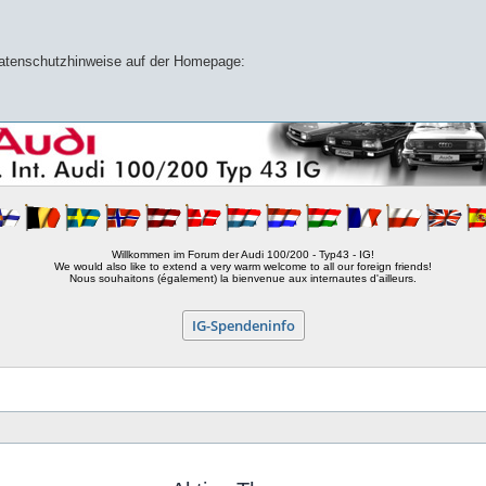
 Datenschutzhinweise auf der Homepage:
Willkommen im Forum der Audi 100/200 - Typ43 - IG!
We would also like to extend a very warm welcome to all our foreign friends!
Nous souhaitons (également) la bienvenue aux internautes d'ailleurs.
IG-Spendeninfo