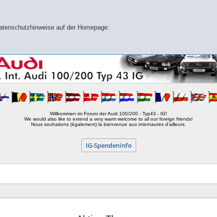
 Datenschutzhinweise auf der Homepage:
Willkommen im Forum der Audi 100/200 - Typ43 - IG!
We would also like to extend a very warm welcome to all our foreign friends!
Nous souhaitons (également) la bienvenue aux internautes d'ailleurs.
IG-Spendeninfo