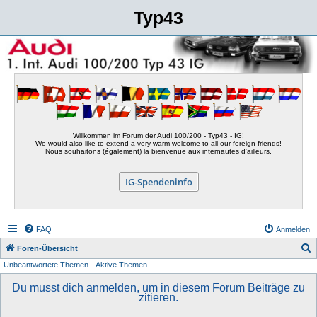
Typ43
Willkommen im Forum der Audi 100/200 - Typ43 - IG!
We would also like to extend a very warm welcome to all our foreign friends!
Nous souhaitons (également) la bienvenue aux internautes d'ailleurs.
IG-Spendeninfo
FAQ
Anmelden
S
Foren-Übersicht
Unbeantwortete Themen
Aktive Themen
u
c
Du musst dich anmelden, um in diesem Forum Beiträge zu
zitieren.
h
e