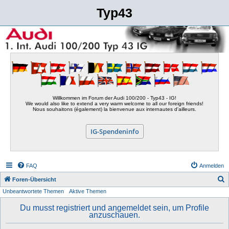
Typ43
Willkommen im Forum der Audi 100/200 - Typ43 - IG!
We would also like to extend a very warm welcome to all our foreign friends!
Nous souhaitons (également) la bienvenue aux internautes d'ailleurs.
IG-Spendeninfo
FAQ
Anmelden
S
Foren-Übersicht
Unbeantwortete Themen
Aktive Themen
u
c
Du musst registriert und angemeldet sein, um Profile
anzuschauen.
h
e