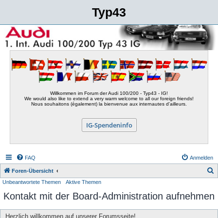
Typ43
Willkommen im Forum der Audi 100/200 - Typ43 - IG!
We would also like to extend a very warm welcome to all our foreign friends!
Nous souhaitons (également) la bienvenue aux internautes d'ailleurs.
IG-Spendeninfo
FAQ
Anmelden
S
Foren-Übersicht
Unbeantwortete Themen
Aktive Themen
u
Kontakt mit der Board-Administration aufnehmen
c
h
Herzlich willkommen auf unserer Forumsseite!
e