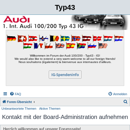
Typ43
Willkommen im Forum der Audi 100/200 - Typ43 - IG!
We would also like to extend a very warm welcome to all our foreign friends!
Nous souhaitons (également) la bienvenue aux internautes d'ailleurs.
IG-Spendeninfo
FAQ
Anmelden
S
Foren-Übersicht
Unbeantwortete Themen
Aktive Themen
u
Kontakt mit der Board-Administration aufnehmen
c
h
Herzlich willkommen auf unserer Forumsseite!
e