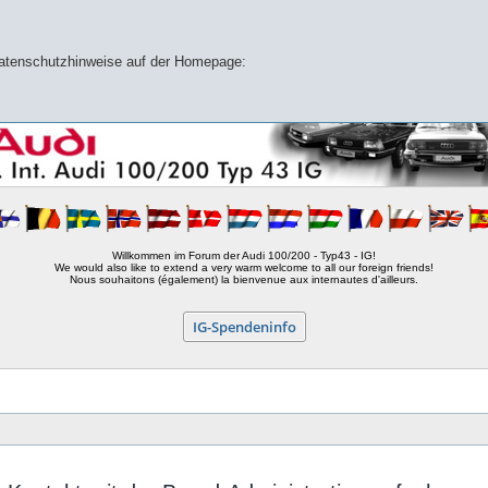
 Datenschutzhinweise auf der Homepage:
Willkommen im Forum der Audi 100/200 - Typ43 - IG!
We would also like to extend a very warm welcome to all our foreign friends!
Nous souhaitons (également) la bienvenue aux internautes d'ailleurs.
IG-Spendeninfo