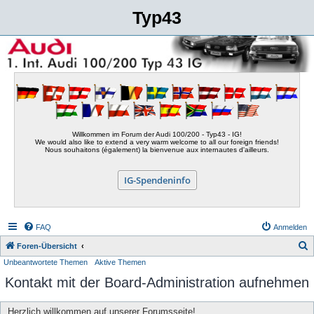
Typ43
Willkommen im Forum der Audi 100/200 - Typ43 - IG!
We would also like to extend a very warm welcome to all our foreign friends!
Nous souhaitons (également) la bienvenue aux internautes d'ailleurs.
IG-Spendeninfo
FAQ
Anmelden
S
Foren-Übersicht
Unbeantwortete Themen
Aktive Themen
u
Kontakt mit der Board-Administration aufnehmen
c
h
Herzlich willkommen auf unserer Forumsseite!
e