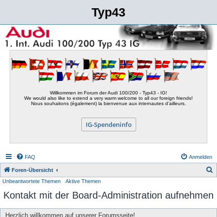
Typ43
Willkommen im Forum der Audi 100/200 - Typ43 - IG!
We would also like to extend a very warm welcome to all our foreign friends!
Nous souhaitons (également) la bienvenue aux internautes d'ailleurs.
IG-Spendeninfo
FAQ
Anmelden
S
Foren-Übersicht
Unbeantwortete Themen
Aktive Themen
u
Kontakt mit der Board-Administration aufnehmen
c
h
Herzlich willkommen auf unserer Forumsseite!
e