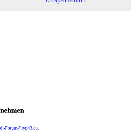
IG-Spendeninfo
ufnehmen
di-Forum@typ43.eu
.