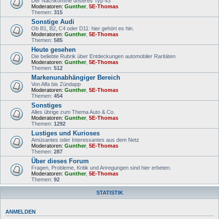
Der Nachkomme unseres Typ 43
Moderatoren:
Gunther
,
5E-Thomas
Themen:
315
Sonstige Audi
Ob B1, B2, C4 oder D11: hier gehört es hin.
Moderatoren:
Gunther
,
5E-Thomas
Themen:
585
Heute gesehen
Die beliebte Rubrik über Entdeckungen automobiler Raritäten
Moderatoren:
Gunther
,
5E-Thomas
Themen:
512
Markenunabhängiger Bereich
Von Alfa bis Zündapp
Moderatoren:
Gunther
,
5E-Thomas
Themen:
454
Sonstiges
Alles übrige zum Thema Auto & Co.
Moderatoren:
Gunther
,
5E-Thomas
Themen:
1292
Lustiges und Kurioses
Amüsantes oder Interessantes aus dem Netz
Moderatoren:
Gunther
,
5E-Thomas
Themen:
287
Über dieses Forum
Fragen, Probleme, Kritik und Anregungen sind hier erbeten.
Moderatoren:
Gunther
,
5E-Thomas
Themen:
92
STATISTIK
ANMELDEN