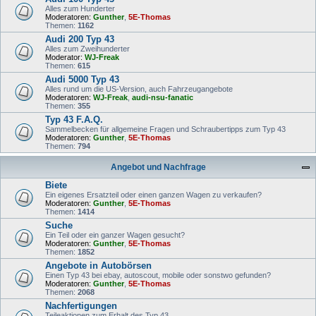
Alles zum Hunderter
Moderatoren:
Gunther
,
5E-Thomas
Themen:
1162
Audi 200 Typ 43
Alles zum Zweihunderter
Moderator:
WJ-Freak
Themen:
615
Audi 5000 Typ 43
Alles rund um die US-Version, auch Fahrzeugangebote
Moderatoren:
WJ-Freak
,
audi-nsu-fanatic
Themen:
355
Typ 43 F.A.Q.
Sammelbecken für allgemeine Fragen und Schraubertipps zum Typ 43
Moderatoren:
Gunther
,
5E-Thomas
Themen:
794
Angebot und Nachfrage
Biete
Ein eigenes Ersatzteil oder einen ganzen Wagen zu verkaufen?
Moderatoren:
Gunther
,
5E-Thomas
Themen:
1414
Suche
Ein Teil oder ein ganzer Wagen gesucht?
Moderatoren:
Gunther
,
5E-Thomas
Themen:
1852
Angebote in Autobörsen
Einen Typ 43 bei ebay, autoscout, mobile oder sonstwo gefunden?
Moderatoren:
Gunther
,
5E-Thomas
Themen:
2068
Nachfertigungen
Teileaktionen zum Erhalt des Typ 43