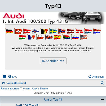
Typ43
Willkommen im Forum der Audi 100/200 - Typ43 - IG!
We would also like to extend a very warm welcome to all our foreign friends!
Nous souhaitons (également) la bienvenue aux internautes d'ailleurs.
IG-Spendeninfo
FAQ
Anmelden
S
Foren-Übersicht
Unbeantwortete Themen
Aktive Themen
u
Aktuelle Zeit: 09 Aug 2026, 17:14
c
Unser Typ 43
h
Audi 100 Typ 43
e