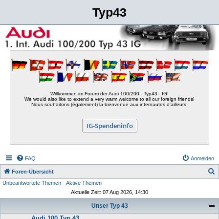
Typ43
Willkommen im Forum der Audi 100/200 - Typ43 - IG!
We would also like to extend a very warm welcome to all our foreign friends!
Nous souhaitons (également) la bienvenue aux internautes d'ailleurs.
IG-Spendeninfo
FAQ
Anmelden
S
Foren-Übersicht
Unbeantwortete Themen
Aktive Themen
u
Aktuelle Zeit: 07 Aug 2026, 14:30
c
Unser Typ 43
h
Audi 100 Typ 43
e