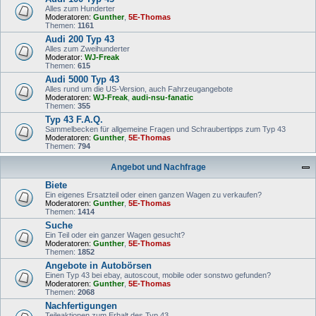
Alles zum Hunderter
Moderatoren:
Gunther
,
5E-Thomas
Themen:
1161
Audi 200 Typ 43
Alles zum Zweihunderter
Moderator:
WJ-Freak
Themen:
615
Audi 5000 Typ 43
Alles rund um die US-Version, auch Fahrzeugangebote
Moderatoren:
WJ-Freak
,
audi-nsu-fanatic
Themen:
355
Typ 43 F.A.Q.
Sammelbecken für allgemeine Fragen und Schraubertipps zum Typ 43
Moderatoren:
Gunther
,
5E-Thomas
Themen:
794
Angebot und Nachfrage
Biete
Ein eigenes Ersatzteil oder einen ganzen Wagen zu verkaufen?
Moderatoren:
Gunther
,
5E-Thomas
Themen:
1414
Suche
Ein Teil oder ein ganzer Wagen gesucht?
Moderatoren:
Gunther
,
5E-Thomas
Themen:
1852
Angebote in Autobörsen
Einen Typ 43 bei ebay, autoscout, mobile oder sonstwo gefunden?
Moderatoren:
Gunther
,
5E-Thomas
Themen:
2068
Nachfertigungen
Teileaktionen zum Erhalt des Typ 43