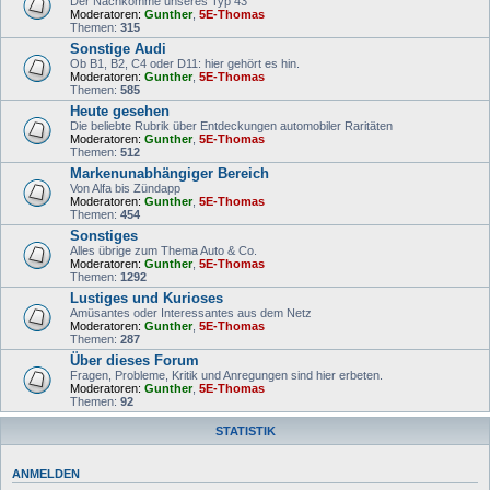
Der Nachkomme unseres Typ 43
Moderatoren:
Gunther
,
5E-Thomas
Themen:
315
Sonstige Audi
Ob B1, B2, C4 oder D11: hier gehört es hin.
Moderatoren:
Gunther
,
5E-Thomas
Themen:
585
Heute gesehen
Die beliebte Rubrik über Entdeckungen automobiler Raritäten
Moderatoren:
Gunther
,
5E-Thomas
Themen:
512
Markenunabhängiger Bereich
Von Alfa bis Zündapp
Moderatoren:
Gunther
,
5E-Thomas
Themen:
454
Sonstiges
Alles übrige zum Thema Auto & Co.
Moderatoren:
Gunther
,
5E-Thomas
Themen:
1292
Lustiges und Kurioses
Amüsantes oder Interessantes aus dem Netz
Moderatoren:
Gunther
,
5E-Thomas
Themen:
287
Über dieses Forum
Fragen, Probleme, Kritik und Anregungen sind hier erbeten.
Moderatoren:
Gunther
,
5E-Thomas
Themen:
92
STATISTIK
ANMELDEN