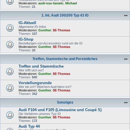
Moderatoren:
audi-nsu-fanatic
,
Michael
Themen:
21
1. Int. Audi 100/200 Typ 43 IG
IG-Aktuell
Allgemeine IG-Infos
Moderatoren:
Gunther
,
5E-Thomas
Themen:
107
IG-Shop
Bestellungen von Accessoires rund um die IG
Moderatoren:
Gunther
,
5E-Thomas
Themen:
20
Treffen, Stammtische und Persönliches
Treffen und Stammtische
Wer trifft sich wo?
Moderatoren:
Gunther
,
5E-Thomas
Themen:
840
Vorstellungsrunde
Wer bin ich? Welche/n Audi fahre ich?
Moderatoren:
Gunther
,
5E-Thomas
Themen:
342
Sonstiges
Audi F104 und F105 (Limousine und Coupé S)
Die Vorfahren unseres Typ 43
Moderatoren:
Gunther
,
5E-Thomas
Themen:
172
Audi Typ 44