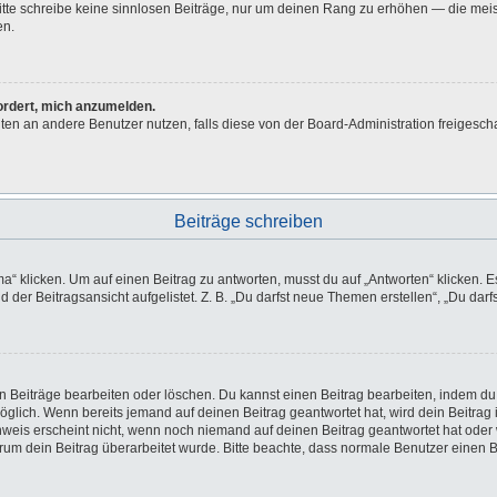
 Bitte schreibe keine sinnlosen Beiträge, nur um deinen Rang zu erhöhen — die me
en.
fordert, mich anzumelden.
ichten an andere Benutzer nutzen, falls diese von der Board-Administration freig
Beiträge schreiben
licken. Um auf einen Beitrag zu antworten, musst du auf „Antworten“ klicken. Es k
der Beitragsansicht aufgelistet. Z. B. „Du darfst neue Themen erstellen“, „Du darf
en Beiträge bearbeiten oder löschen. Du kannst einen Beitrag bearbeiten, indem du
möglich. Wenn bereits jemand auf deinen Beitrag geantwortet hat, wird dein Beitra
nweis erscheint nicht, wenn noch niemand auf deinen Beitrag geantwortet hat oder 
 warum dein Beitrag überarbeitet wurde. Bitte beachte, dass normale Benutzer einen