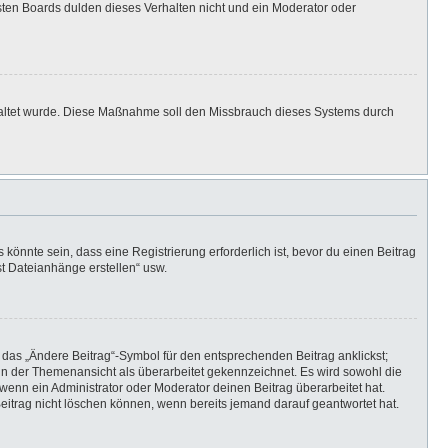
isten Boards dulden dieses Verhalten nicht und ein Moderator oder
eschaltet wurde. Diese Maßnahme soll den Missbrauch dieses Systems durch
önnte sein, dass eine Registrierung erforderlich ist, bevor du einen Beitrag
st Dateianhänge erstellen“ usw.
 das „Ändere Beitrag“-Symbol für den entsprechenden Beitrag anklickst;
g in der Themenansicht als überarbeitet gekennzeichnet. Es wird sowohl die
wenn ein Administrator oder Moderator deinen Beitrag überarbeitet hat.
 Beitrag nicht löschen können, wenn bereits jemand darauf geantwortet hat.