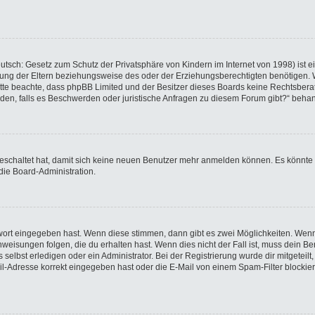
utsch: Gesetz zum Schutz der Privatsphäre von Kindern im Internet von 1998) ist e
ng der Eltern beziehungsweise des oder der Erziehungsberechtigten benötigen. Wen
e. Bitte beachte, dass phpBB Limited und der Besitzer dieses Boards keine Rechtsbe
wenden, falls es Beschwerden oder juristische Anfragen zu diesem Forum gibt?“ beha
sgeschaltet hat, damit sich keine neuen Benutzer mehr anmelden können. Es könnte
die Board-Administration.
swort eingegeben hast. Wenn diese stimmen, dann gibt es zwei Möglichkeiten. We
eisungen folgen, die du erhalten hast. Wenn dies nicht der Fall ist, muss dein Ben
elbst erledigen oder ein Administrator. Bei der Registrierung wurde dir mitgeteilt, 
-Adresse korrekt eingegeben hast oder die E-Mail von einem Spam-Filter blockiert