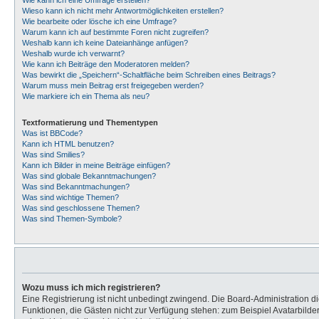
Wie kann ich eine Umfrage erstellen?
Wieso kann ich nicht mehr Antwortmöglichkeiten erstellen?
Wie bearbeite oder lösche ich eine Umfrage?
Warum kann ich auf bestimmte Foren nicht zugreifen?
Weshalb kann ich keine Dateianhänge anfügen?
Weshalb wurde ich verwarnt?
Wie kann ich Beiträge den Moderatoren melden?
Was bewirkt die „Speichern“-Schaltfläche beim Schreiben eines Beitrags?
Warum muss mein Beitrag erst freigegeben werden?
Wie markiere ich ein Thema als neu?
Textformatierung und Thementypen
Was ist BBCode?
Kann ich HTML benutzen?
Was sind Smilies?
Kann ich Bilder in meine Beiträge einfügen?
Was sind globale Bekanntmachungen?
Was sind Bekanntmachungen?
Was sind wichtige Themen?
Was sind geschlossene Themen?
Was sind Themen-Symbole?
Wozu muss ich mich registrieren?
Eine Registrierung ist nicht unbedingt zwingend. Die Board-Administration dies
Funktionen, die Gästen nicht zur Verfügung stehen: zum Beispiel Avatarbilder