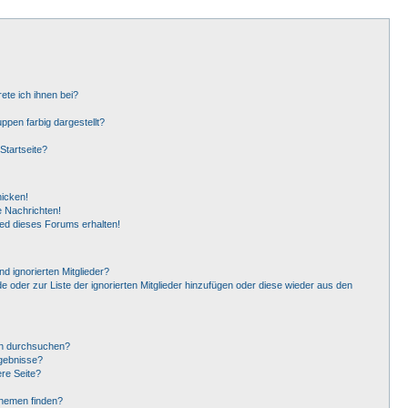
ete ich ihnen bei?
pen farbig dargestellt?
Startseite?
hicken!
 Nachrichten!
ied dieses Forums erhalten!
d ignorierten Mitglieder?
de oder zur Liste der ignorierten Mitglieder hinzufügen oder diese wieder aus den
en durchsuchen?
rgebnisse?
re Seite?
Themen finden?