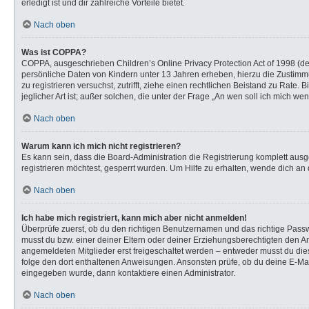
erledigt ist und dir zahlreiche Vorteile bietet.
Nach oben
Was ist COPPA?
COPPA, ausgeschrieben Children’s Online Privacy Protection Act of 1998 (de
persönliche Daten von Kindern unter 13 Jahren erheben, hierzu die Zustimmu
zu registrieren versuchst, zutrifft, ziehe einen rechtlichen Beistand zu Rat
jeglicher Art ist; außer solchen, die unter der Frage „An wen soll ich mich 
Nach oben
Warum kann ich mich nicht registrieren?
Es kann sein, dass die Board-Administration die Registrierung komplett au
registrieren möchtest, gesperrt wurden. Um Hilfe zu erhalten, wende dich an 
Nach oben
Ich habe mich registriert, kann mich aber nicht anmelden!
Überprüfe zuerst, ob du den richtigen Benutzernamen und das richtige Pas
musst du bzw. einer deiner Eltern oder deiner Erziehungsberechtigten den Anw
angemeldeten Mitglieder erst freigeschaltet werden – entweder musst du dies s
folge den dort enthaltenen Anweisungen. Ansonsten prüfe, ob du deine E-Mail
eingegeben wurde, dann kontaktiere einen Administrator.
Nach oben