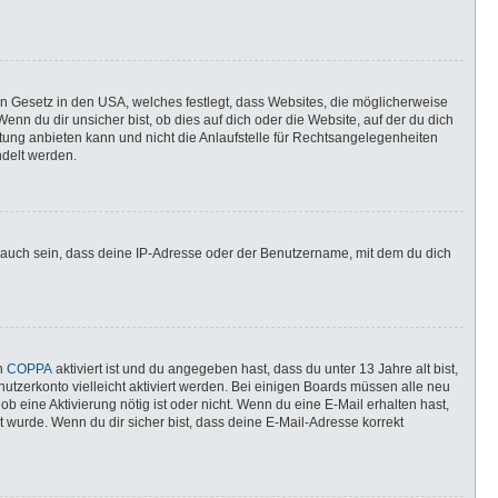
in Gesetz in den USA, welches festlegt, dass Websites, die möglicherweise
n du dir unsicher bist, ob dies auf dich oder die Website, auf der du dich
ratung anbieten kann und nicht die Anlaufstelle für Rechtsangelegenheiten
ndelt werden.
 auch sein, dass deine IP-Adresse oder der Benutzername, mit dem du dich
nn
COPPA
aktiviert ist und du angegeben hast, dass du unter 13 Jahre alt bist,
utzerkonto vielleicht aktiviert werden. Bei einigen Boards müssen alle neu
ob eine Aktivierung nötig ist oder nicht. Wenn du eine E-Mail erhalten hast,
 wurde. Wenn du dir sicher bist, dass deine E-Mail-Adresse korrekt