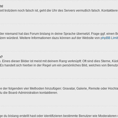
ch!
 Zeit trotzdem noch falsch ist, geht die Uhr des Servers vermutlich falsch. Kontakti
oder niemand hat das Forum bislang in deine Sprache übersetzt. Frage ggf. einen Bo
setzen würdest. Weitere Informationen dazu können auf der Website von
phpBB Limi
n?
Eines dieser Bilder ist meist mit deinem Rang verknüpft: Oft sind dies Sterne, Kä
Es handelt sich hierbei in der Regel um ein persönliches Bild, welches von Benutze
eine der folgenden vier Methoden hinzufügen: Gravatar, Galerie, Remote oder Hoch
u die Board-Administration kontaktieren.
e du bislang erstellt hast oder identifizieren bestimmte Benutzer wie Moderatore