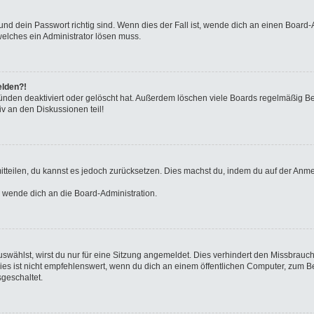
nd dein Passwort richtig sind. Wenn dies der Fall ist, wende dich an einen Board-A
welches ein Administrator lösen muss.
elden?!
ünden deaktiviert oder gelöscht hat. Außerdem löschen viele Boards regelmäßig Ben
v an den Diskussionen teil!
 mitteilen, du kannst es jedoch zurücksetzen. Dies machst du, indem du auf der Anm
o wende dich an die Board-Administration.
wählst, wirst du nur für eine Sitzung angemeldet. Dies verhindert den Missbrauc
ist nicht empfehlenswert, wenn du dich an einem öffentlichen Computer, zum Beisp
geschaltet.