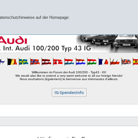
 Datenschutzhinweise auf der Homepage:
Willkommen im Forum der Audi 100/200 - Typ43 - IG!
We would also like to extend a very warm welcome to all our foreign friends!
Nous souhaitons (également) la bienvenue aux internautes d'ailleurs.
IG-Spendeninfo