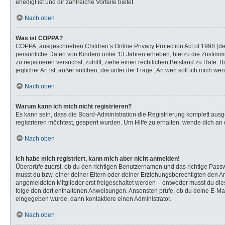
erledigt ist und dir zahlreiche Vorteile bietet.
Nach oben
Was ist COPPA?
COPPA, ausgeschrieben Children’s Online Privacy Protection Act of 1998 (de
persönliche Daten von Kindern unter 13 Jahren erheben, hierzu die Zustimmu
zu registrieren versuchst, zutrifft, ziehe einen rechtlichen Beistand zu Rat
jeglicher Art ist; außer solchen, die unter der Frage „An wen soll ich mich 
Nach oben
Warum kann ich mich nicht registrieren?
Es kann sein, dass die Board-Administration die Registrierung komplett au
registrieren möchtest, gesperrt wurden. Um Hilfe zu erhalten, wende dich an 
Nach oben
Ich habe mich registriert, kann mich aber nicht anmelden!
Überprüfe zuerst, ob du den richtigen Benutzernamen und das richtige Pas
musst du bzw. einer deiner Eltern oder deiner Erziehungsberechtigten den Anw
angemeldeten Mitglieder erst freigeschaltet werden – entweder musst du dies s
folge den dort enthaltenen Anweisungen. Ansonsten prüfe, ob du deine E-Mail
eingegeben wurde, dann kontaktiere einen Administrator.
Nach oben