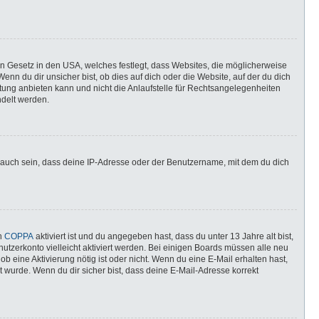
in Gesetz in den USA, welches festlegt, dass Websites, die möglicherweise
n du dir unsicher bist, ob dies auf dich oder die Website, auf der du dich
ratung anbieten kann und nicht die Anlaufstelle für Rechtsangelegenheiten
ndelt werden.
 auch sein, dass deine IP-Adresse oder der Benutzername, mit dem du dich
nn
COPPA
aktiviert ist und du angegeben hast, dass du unter 13 Jahre alt bist,
utzerkonto vielleicht aktiviert werden. Bei einigen Boards müssen alle neu
ob eine Aktivierung nötig ist oder nicht. Wenn du eine E-Mail erhalten hast,
 wurde. Wenn du dir sicher bist, dass deine E-Mail-Adresse korrekt