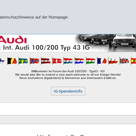
 Datenschutzhinweise auf der Homepage:
Willkommen im Forum der Audi 100/200 - Typ43 - IG!
We would also like to extend a very warm welcome to all our foreign friends!
Nous souhaitons (également) la bienvenue aux internautes d'ailleurs.
IG-Spendeninfo