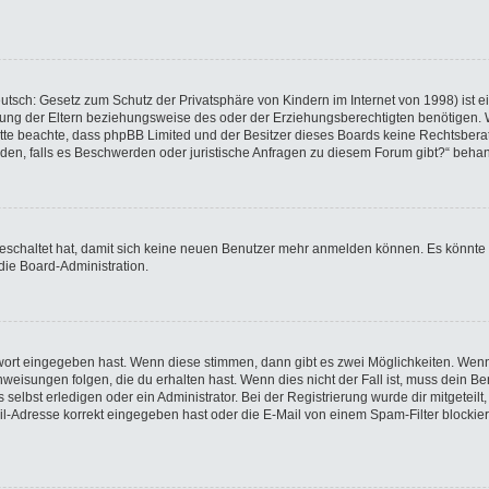
utsch: Gesetz zum Schutz der Privatsphäre von Kindern im Internet von 1998) ist e
ng der Eltern beziehungsweise des oder der Erziehungsberechtigten benötigen. Wen
e. Bitte beachte, dass phpBB Limited und der Besitzer dieses Boards keine Rechtsbe
wenden, falls es Beschwerden oder juristische Anfragen zu diesem Forum gibt?“ beha
sgeschaltet hat, damit sich keine neuen Benutzer mehr anmelden können. Es könnte
die Board-Administration.
swort eingegeben hast. Wenn diese stimmen, dann gibt es zwei Möglichkeiten. We
eisungen folgen, die du erhalten hast. Wenn dies nicht der Fall ist, muss dein Ben
elbst erledigen oder ein Administrator. Bei der Registrierung wurde dir mitgeteilt, 
-Adresse korrekt eingegeben hast oder die E-Mail von einem Spam-Filter blockiert