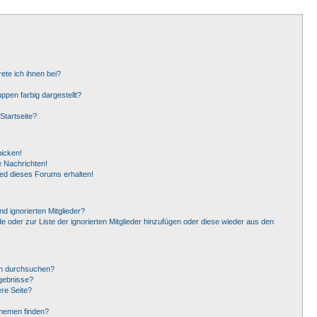
ete ich ihnen bei?
pen farbig dargestellt?
Startseite?
hicken!
 Nachrichten!
ied dieses Forums erhalten!
d ignorierten Mitglieder?
de oder zur Liste der ignorierten Mitglieder hinzufügen oder diese wieder aus den
en durchsuchen?
rgebnisse?
re Seite?
Themen finden?