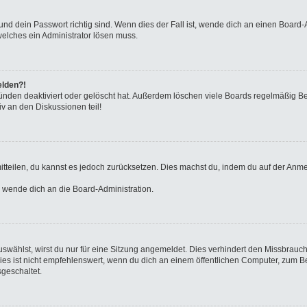
nd dein Passwort richtig sind. Wenn dies der Fall ist, wende dich an einen Board-A
welches ein Administrator lösen muss.
elden?!
ünden deaktiviert oder gelöscht hat. Außerdem löschen viele Boards regelmäßig Ben
v an den Diskussionen teil!
 mitteilen, du kannst es jedoch zurücksetzen. Dies machst du, indem du auf der Anm
o wende dich an die Board-Administration.
wählst, wirst du nur für eine Sitzung angemeldet. Dies verhindert den Missbrauc
ist nicht empfehlenswert, wenn du dich an einem öffentlichen Computer, zum Beisp
geschaltet.