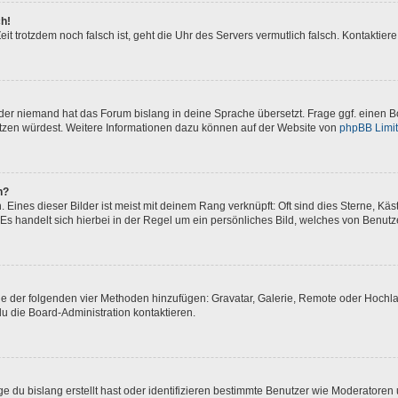
ch!
 Zeit trotzdem noch falsch ist, geht die Uhr des Servers vermutlich falsch. Kontakti
oder niemand hat das Forum bislang in deine Sprache übersetzt. Frage ggf. einen Bo
setzen würdest. Weitere Informationen dazu können auf der Website von
phpBB Limi
n?
Eines dieser Bilder ist meist mit deinem Rang verknüpft: Oft sind dies Sterne, Kä
Es handelt sich hierbei in der Regel um ein persönliches Bild, welches von Benutze
eine der folgenden vier Methoden hinzufügen: Gravatar, Galerie, Remote oder Hoch
u die Board-Administration kontaktieren.
e du bislang erstellt hast oder identifizieren bestimmte Benutzer wie Moderatore