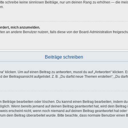
 Bitte schreibe keine sinnlosen Beiträge, nur um deinen Rang zu erhöhen — die me
en.
fordert, mich anzumelden.
ichten an andere Benutzer nutzen, falls diese von der Board-Administration freig
Beiträge schreiben
licken. Um auf einen Beitrag zu antworten, musst du auf „Antworten“ klicken. Es k
der Beitragsansicht aufgelistet. Z. B. „Du darfst neue Themen erstellen“, „Du darf
en Beiträge bearbeiten oder löschen. Du kannst einen Beitrag bearbeiten, indem du
möglich. Wenn bereits jemand auf deinen Beitrag geantwortet hat, wird dein Beitra
nweis erscheint nicht, wenn noch niemand auf deinen Beitrag geantwortet hat oder 
 warum dein Beitrag überarbeitet wurde. Bitte beachte, dass normale Benutzer einen