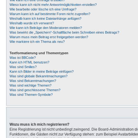
Wie kann ich eine Umfrage erstellen?
Wieso kann ich nicht mehr Antwortmöglichkeiten erstellen?
Wie bearbeite oder lösche ich eine Umfrage?
Warum kann ich auf bestimmte Foren nicht zugreifen?
Weshalb kann ich keine Dateianhänge anfügen?
Weshalb wurde ich verwarnt?
Wie kann ich Beiträge den Moderatoren melden?
Was bewirkt die „Speichern“-Schaltfläche beim Schreiben eines Beitrags?
Warum muss mein Beitrag erst freigegeben werden?
Wie markiere ich ein Thema als neu?
Textformatierung und Thementypen
Was ist BBCode?
Kann ich HTML benutzen?
Was sind Smilies?
Kann ich Bilder in meine Beiträge einfügen?
Was sind globale Bekanntmachungen?
Was sind Bekanntmachungen?
Was sind wichtige Themen?
Was sind geschlossene Themen?
Was sind Themen-Symbole?
Wozu muss ich mich registrieren?
Eine Registrierung ist nicht unbedingt zwingend. Die Board-Administration dies
Funktionen, die Gästen nicht zur Verfügung stehen: zum Beispiel Avatarbilder