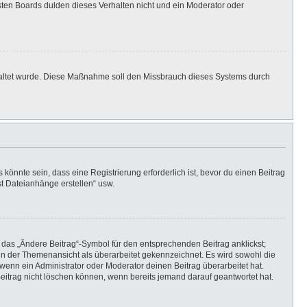
isten Boards dulden dieses Verhalten nicht und ein Moderator oder
eschaltet wurde. Diese Maßnahme soll den Missbrauch dieses Systems durch
önnte sein, dass eine Registrierung erforderlich ist, bevor du einen Beitrag
st Dateianhänge erstellen“ usw.
 das „Ändere Beitrag“-Symbol für den entsprechenden Beitrag anklickst;
g in der Themenansicht als überarbeitet gekennzeichnet. Es wird sowohl die
wenn ein Administrator oder Moderator deinen Beitrag überarbeitet hat.
 Beitrag nicht löschen können, wenn bereits jemand darauf geantwortet hat.