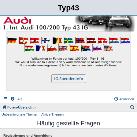
Typ43
Willkommen im Forum der Audi 100/200 - Typ43 - IG!
We would also like to extend a very warm welcome to all our foreign friends!
Nous souhaitons (également) la bienvenue aux internautes d'ailleurs.
IG-Spendeninfo
FAQ
Anmelden
S
Foren-Übersicht
Unbeantwortete Themen
Aktive Themen
u
Häufig gestellte Fragen
c
h
Registrierung und Anmeldung
e