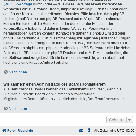
„WHOIS“-Abfrage
durch) oder — falls diese Seite bei einem kostenlosen
Webhoster wie z. B. Yahoo!, free.fr, funpic.de usw. liegt — den Support oder
den Abuse-Kontakt des betreffenden Dienstes. Bitte beachte, dass phpBB
Limited (phpBB.com) und phpBB Deutschland e. V. (phpBB.de)
absolut
keinen Einfluss
auf die Benutzung oder den oder die Benutzer der
Forensoftware haben und dafür in keiner Weise zur Verantwortung
herangezogen werden können. Kontaktiere daher nie phpBB Limited oder
phpBB Deutschland e. V. in Zusammenhang mit jeglichen juristischen Fragen
(Unterlassungserklärungen, Haftungsfragen usw.), die
sich nicht direkt
auf
die Websiten phpbb.com, phpbb.de oder die phpBB-Software selbst beziehen.
Falls du phpBB Limited oder phpBB Deutschland e. V. E-Mails schreibst, die
die
Softwarenutzung durch Dritte
betreffen, so wirst du, wenn überhaupt,
höchstens eine knappe Antwort erhalten.
Nach oben
Wie kann ich einen Administrator des Boards kontaktieren?
Alle Benutzer des Boards können das Kontaktformular nutzen, wenn die
Funktion durch die Board-Administration aktiviert wurde.
Mitglieder des Boards können zusätzlich den Link „Das Team“ verwenden.
Nach oben
Gehe zu
Foren-Übersicht
Alle Zeiten sind
UTC+02:00