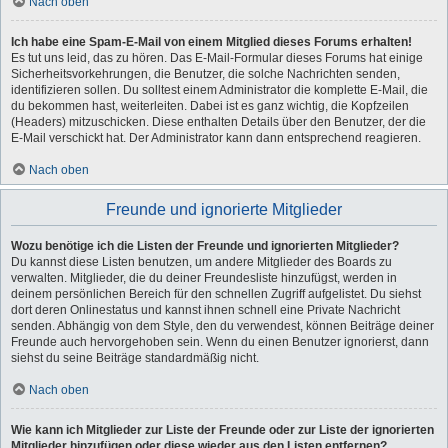
Nach oben
Ich habe eine Spam-E-Mail von einem Mitglied dieses Forums erhalten!
Es tut uns leid, das zu hören. Das E-Mail-Formular dieses Forums hat einige
Sicherheitsvorkehrungen, die Benutzer, die solche Nachrichten senden,
identifizieren sollen. Du solltest einem Administrator die komplette E-Mail, die
du bekommen hast, weiterleiten. Dabei ist es ganz wichtig, die Kopfzeilen
(Headers) mitzuschicken. Diese enthalten Details über den Benutzer, der die
E-Mail verschickt hat. Der Administrator kann dann entsprechend reagieren.
Nach oben
Freunde und ignorierte Mitglieder
Wozu benötige ich die Listen der Freunde und ignorierten Mitglieder?
Du kannst diese Listen benutzen, um andere Mitglieder des Boards zu
verwalten. Mitglieder, die du deiner Freundesliste hinzufügst, werden in
deinem persönlichen Bereich für den schnellen Zugriff aufgelistet. Du siehst
dort deren Onlinestatus und kannst ihnen schnell eine Private Nachricht
senden. Abhängig von dem Style, den du verwendest, können Beiträge deiner
Freunde auch hervorgehoben sein. Wenn du einen Benutzer ignorierst, dann
siehst du seine Beiträge standardmäßig nicht.
Nach oben
Wie kann ich Mitglieder zur Liste der Freunde oder zur Liste der ignorierten
Mitglieder hinzufügen oder diese wieder aus den Listen entfernen?