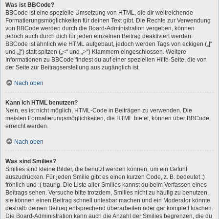
Was ist BBCode?
BBCode ist eine spezielle Umsetzung von HTML, die dir weitreichende
Formatierungsmöglichkeiten für deinen Text gibt. Die Rechte zur Verwendung
von BBCode werden durch die Board-Administration vergeben, können
jedoch auch durch dich für jeden einzelnen Beitrag deaktiviert werden.
BBCode ist ähnlich wie HTML aufgebaut, jedoch werden Tags von eckigen („[“
und „]“) statt spitzen („<“ und „>“) Klammern eingeschlossen. Weitere
Informationen zu BBCode findest du auf einer speziellen Hilfe-Seite, die von
der Seite zur Beitragserstellung aus zugänglich ist.
Nach oben
Kann ich HTML benutzen?
Nein, es ist nicht möglich, HTML-Code in Beiträgen zu verwenden. Die
meisten Formatierungsmöglichkeiten, die HTML bietet, können über BBCode
erreicht werden.
Nach oben
Was sind Smilies?
Smilies sind kleine Bilder, die benutzt werden können, um ein Gefühl
auszudrücken. Für jeden Smilie gibt es einen kurzen Code, z. B. bedeutet :)
fröhlich und :( traurig. Die Liste aller Smilies kannst du beim Verfassen eines
Beitrags sehen. Versuche bitte trotzdem, Smilies nicht zu häufig zu benutzen,
sie können einen Beitrag schnell unlesbar machen und ein Moderator könnte
deshalb deinen Beitrag entsprechend überarbeiten oder gar komplett löschen.
Die Board-Administration kann auch die Anzahl der Smilies begrenzen, die du