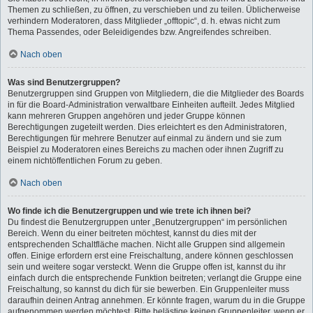
Themen zu schließen, zu öffnen, zu verschieben und zu teilen. Üblicherweise
verhindern Moderatoren, dass Mitglieder „offtopic“, d. h. etwas nicht zum
Thema Passendes, oder Beleidigendes bzw. Angreifendes schreiben.
Nach oben
Was sind Benutzergruppen?
Benutzergruppen sind Gruppen von Mitgliedern, die die Mitglieder des Boards
in für die Board-Administration verwaltbare Einheiten aufteilt. Jedes Mitglied
kann mehreren Gruppen angehören und jeder Gruppe können
Berechtigungen zugeteilt werden. Dies erleichtert es den Administratoren,
Berechtigungen für mehrere Benutzer auf einmal zu ändern und sie zum
Beispiel zu Moderatoren eines Bereichs zu machen oder ihnen Zugriff zu
einem nichtöffentlichen Forum zu geben.
Nach oben
Wo finde ich die Benutzergruppen und wie trete ich ihnen bei?
Du findest die Benutzergruppen unter „Benutzergruppen“ im persönlichen
Bereich. Wenn du einer beitreten möchtest, kannst du dies mit der
entsprechenden Schaltfläche machen. Nicht alle Gruppen sind allgemein
offen. Einige erfordern erst eine Freischaltung, andere können geschlossen
sein und weitere sogar versteckt. Wenn die Gruppe offen ist, kannst du ihr
einfach durch die entsprechende Funktion beitreten; verlangt die Gruppe eine
Freischaltung, so kannst du dich für sie bewerben. Ein Gruppenleiter muss
daraufhin deinen Antrag annehmen. Er könnte fragen, warum du in die Gruppe
aufgenommen werden möchtest. Bitte belästige keinen Gruppenleiter, wenn er