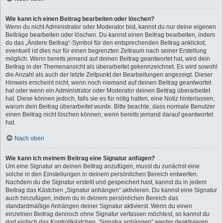
Wie kann ich einen Beitrag bearbeiten oder löschen?
Wenn du nicht Administrator oder Moderator bist, kannst du nur deine eigenen
Beiträge bearbeiten oder löschen. Du kannst einen Beitrag bearbeiten, indem
du das „Ändere Beitrag“-Symbol für den entsprechenden Beitrag anklickst;
eventuell ist dies nur für einen begrenzten Zeitraum nach seiner Erstellung
möglich. Wenn bereits jemand auf deinen Beitrag geantwortet hat, wird dein
Beitrag in der Themenansicht als überarbeitet gekennzeichnet. Es wird sowohl
die Anzahl als auch der letzte Zeitpunkt der Bearbeitungen angezeigt. Dieser
Hinweis erscheint nicht, wenn noch niemand auf deinen Beitrag geantwortet
hat oder wenn ein Administrator oder Moderator deinen Beitrag überarbeitet
hat. Diese können jedoch, falls sie es für nötig halten, eine Notiz hinterlassen,
warum dein Beitrag überarbeitet wurde. Bitte beachte, dass normale Benutzer
einen Beitrag nicht löschen können, wenn bereits jemand darauf geantwortet
hat.
Nach oben
Wie kann ich meinem Beitrag eine Signatur anfügen?
Um eine Signatur an deinen Beitrag anzufügen, musst du zunächst eine
solche in den Einstellungen in deinem persönlichen Bereich entwerfen.
Nachdem du die Signatur erstellt und gespeichert hast, kannst du in jedem
Beitrag das Kästchen „Signatur anhängen“ aktivieren. Du kannst eine Signatur
auch hinzufügen, indem du in deinem persönlichen Bereich das
standardmäßige Anhängen deiner Signatur aktivierst. Wenn du einen
einzelnen Beitrag dennoch ohne Signatur verfassen möchtest, so kannst du
dort einfach das Kontrollkästchen „Signatur anhängen“ wieder deaktivieren.