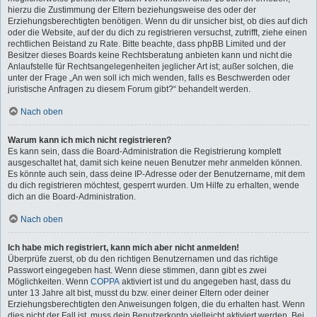
hierzu die Zustimmung der Eltern beziehungsweise des oder der
Erziehungsberechtigten benötigen. Wenn du dir unsicher bist, ob dies auf dich
oder die Website, auf der du dich zu registrieren versuchst, zutrifft, ziehe einen
rechtlichen Beistand zu Rate. Bitte beachte, dass phpBB Limited und der
Besitzer dieses Boards keine Rechtsberatung anbieten kann und nicht die
Anlaufstelle für Rechtsangelegenheiten jeglicher Art ist; außer solchen, die
unter der Frage „An wen soll ich mich wenden, falls es Beschwerden oder
juristische Anfragen zu diesem Forum gibt?“ behandelt werden.
Nach oben
Warum kann ich mich nicht registrieren?
Es kann sein, dass die Board-Administration die Registrierung komplett
ausgeschaltet hat, damit sich keine neuen Benutzer mehr anmelden können.
Es könnte auch sein, dass deine IP-Adresse oder der Benutzername, mit dem
du dich registrieren möchtest, gesperrt wurden. Um Hilfe zu erhalten, wende
dich an die Board-Administration.
Nach oben
Ich habe mich registriert, kann mich aber nicht anmelden!
Überprüfe zuerst, ob du den richtigen Benutzernamen und das richtige
Passwort eingegeben hast. Wenn diese stimmen, dann gibt es zwei
Möglichkeiten. Wenn
COPPA
aktiviert ist und du angegeben hast, dass du
unter 13 Jahre alt bist, musst du bzw. einer deiner Eltern oder deiner
Erziehungsberechtigten den Anweisungen folgen, die du erhalten hast. Wenn
dies nicht der Fall ist, muss dein Benutzerkonto vielleicht aktiviert werden. Bei