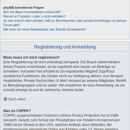
phpBB betreffende Fragen
Wer hat diese Forensoftware entwickelt?
Warum ist Funktion x oder y nicht enthalten?
An wen soll ich mich wenden, falls es Beschwerden oder juristische Anfragen zu diesem
Forum gibt?
Wie kann ich einen Administrator des Boards kontaktieren?
Registrierung und Anmeldung
Wozu muss ich mich registrieren?
Eine Registrierung ist nicht unbedingt zwingend. Die Board-Administration
dieses Forums entscheidet, ob du registriert sein musst, um Beiträge zu
schreiben. Auf jeden Fall erhältst du als registriertes Mitglied Zugriff auf
zusätzliche Funktionen, die Gästen nicht zur Verfügung stehen: zum Beispiel
Avatarbilder, Private Nachrichten, E-Mail-Versand an andere Mitglieder, Beitritt
zu Benutzergruppen und so weiter. Wir empfehlen dir eine Anmeldung, da sie
schnell erledigt ist und dir zahlreiche Vorteile bietet.
Nach oben
Was ist COPPA?
COPPA, ausgeschrieben Children’s Online Privacy Protection Act of 1998
(deutsch: Gesetz zum Schutz der Privatsphäre von Kindern im Internet von
1998) ist ein Gesetz in den USA, welches festlegt, dass Websites, die
möglicherweise persönliche Daten von Kindern unter 13 Jahren erheben,