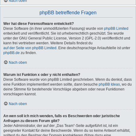
Nach oben
phpBB betreffende Fragen
Wer hat diese Forensoftware entwickelt?
Diese Software (in ihrer unmodifizierten Fassung) wurde von
phpBB Limited
entwickelt und veröffentlicht. Sie ist urheberrechtlich geschützt. Sie wurde
unter der GNU General Public License, Version 2 (GPL-2.0) veröffentlicht und
kann frei vertrieben werden. Weitere Details findest du
auf der Seite von phpBB Limited
. Eine deutschsprachige Anlaufstelle ist unter
phpBB.de
zu finden.
Nach oben
Warum ist Funktion x oder y nicht enthalten?
Diese Software wurde von phpBB Limited geschrieben. Wenn du denkst, dass
eine Funktion implementiert werden sollte, dann besuche
phpBB Ideas
, wo du
deine Stimme für bestehende Vorschläge abgeben oder neue Funktionen
vorschlagen kannst.
Nach oben
An wen soll ich mich wenden, falls es Beschwerden oder juristische
Anfragen zu diesem Forum gibt?
Jeder Administrator, der auf der „Das Team“-Seite aufgeführt ist, ist ein
geeigneter Kontakt für deine Beschwerde. Wenn du so keine Antwort erhältst,
solltest du den Besitzer der Domain kontaktieren (führe dazu eine